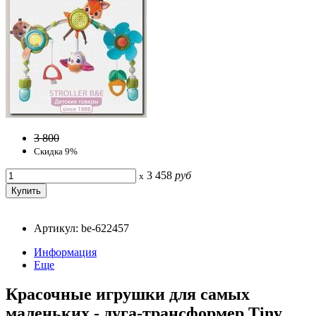
3 800
Скидка 9%
3 458
руб
x
Артикул: be-622457
Информация
Еще
Красочные игрушки для самых
маленьких - дуга-трансформер Tiny