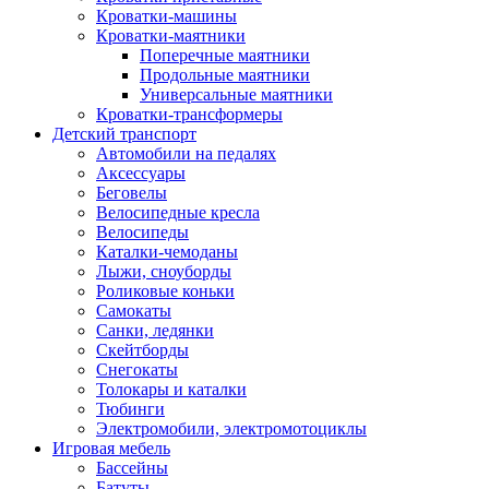
Кроватки-машины
Кроватки-маятники
Поперечные маятники
Продольные маятники
Универсальные маятники
Кроватки-трансформеры
Детский транспорт
Автомобили на педалях
Аксессуары
Беговелы
Велосипедные кресла
Велосипеды
Каталки-чемоданы
Лыжи, сноуборды
Роликовые коньки
Самокаты
Санки, ледянки
Скейтборды
Снегокаты
Толокары и каталки
Тюбинги
Электромобили, электромотоциклы
Игровая мебель
Бассейны
Батуты