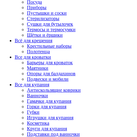
Посуда
Приборы
Пустышки и соски
Стерилизаторы
Сушки для бутылочек
Термосы и термосумки
Щётки и ёршики
Всё для крещения
Крестильные наборы
Полотенца
Все для кроватки
Барьеры для кроваток
Маятники
Опоры для балдахинов
Подвески и мобили
Все для купания
Антискользящие коврики
Ванночки
Гамачки для купания
Горки для купания
Губки
Игрушки для купания
Косметика
Круги для купания
Подставки под ванночки