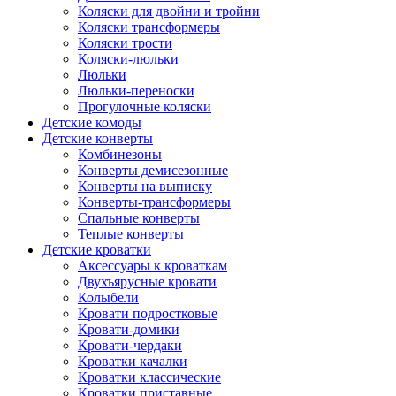
Коляски для двойни и тройни
Коляски трансформеры
Коляски трости
Коляски-люльки
Люльки
Люльки-переноски
Прогулочные коляски
Детские комоды
Детские конверты
Комбинезоны
Конверты демисезонные
Конверты на выписку
Конверты-трансформеры
Спальные конверты
Теплые конверты
Детские кроватки
Аксессуары к кроваткам
Двухъярусные кровати
Колыбели
Кровати подростковые
Кровати-домики
Кровати-чердаки
Кроватки качалки
Кроватки классические
Кроватки приставные