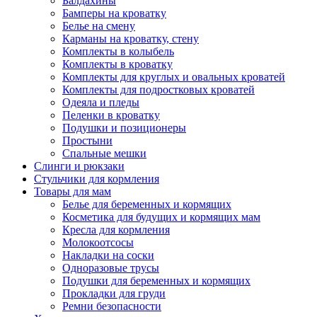
Балдахины
Бамперы на кроватку
Белье на смену
Карманы на кроватку, стену
Комплекты в колыбель
Комплекты в кроватку
Комплекты для круглых и овальных кроватей
Комплекты для подростковых кроватей
Одеяла и пледы
Пеленки в кроватку
Подушки и позиционеры
Простыни
Спальные мешки
Слинги и рюкзаки
Стульчики для кормления
Товары для мам
Белье для беременных и кормящих
Косметика для будущих и кормящих мам
Кресла для кормления
Молокоотсосы
Накладки на соски
Одноразовые трусы
Подушки для беременных и кормящих
Прокладки для груди
Ремни безопасности