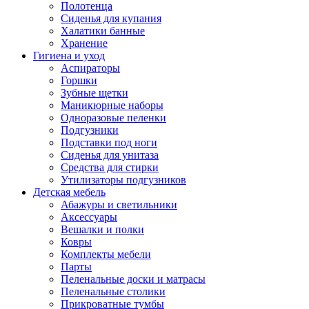
Полотенца
Сиденья для купания
Халатики банные
Хранение
Гигиена и уход
Аспираторы
Горшки
Зубные щетки
Маникюрные наборы
Одноразовые пеленки
Подгузники
Подставки под ноги
Сиденья для унитаза
Средства для стирки
Утилизаторы подгузников
Детская мебель
Абажуры и светильники
Аксессуары
Вешалки и полки
Ковры
Комплекты мебели
Парты
Пеленальные доски и матрасы
Пеленальные столики
Прикроватные тумбы