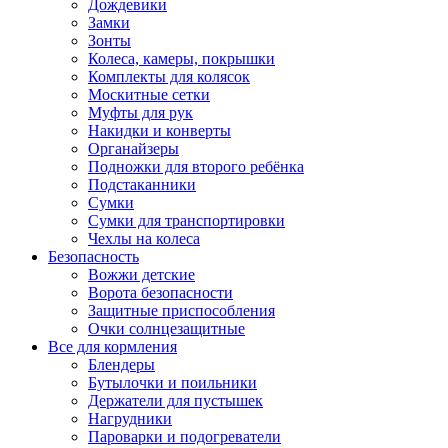
Дождевики
Замки
Зонты
Колеса, камеры, покрышки
Комплекты для колясок
Москитные сетки
Муфты для рук
Накидки и конверты
Органайзеры
Подножки для второго ребёнка
Подстаканники
Сумки
Сумки для транспортировки
Чехлы на колеса
Безопасность
Вожжи детские
Ворота безопасности
Защитные приспособления
Очки солнцезащитные
Все для кормления
Блендеры
Бутылочки и поильники
Держатели для пустышек
Нагрудники
Пароварки и подогреватели