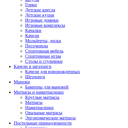
Горки
Детские кресла
Детские кухни
Игровые домики
Игровые комплексы
Качалки
Качели
Мольберты, доски
Песочницы
Спортивная мебель
Спортивные игры
Столы и стульчики
Качели и шезлонги
Качели для новорожденных
Шезлонги
Манежи
Бамперы для манежей
Матрасы и наматрасники
Круглые матрасы
Матрасы
Наматрасники
Овальные матрасы
Эргономические матрасы
Постельные принадлежности