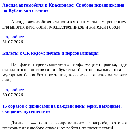
Аренда автомобиля в Краснодаре: Свобода передвижения
по Кубанской столице
Аренда автомобиля становится оптимальным решением
для многих категорий путешественников и жителей города
Подробнее
31.07.2026
Билеты c QR кодом: печать и персонализация
На фоне перенасыщенного информацией рынка, где
стандартные листовки и буклеты быстро оказываются в
мусорных баках без прочтения, классическая реклама теряет
силу
Подробнее
30.07.2026
15 образов с джинсами на каждый день: офис, выходные,
свидание, путешествие
Джинсы — основа современного гардероба, которая
подходит для любого случая: от работы до путешествий