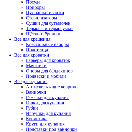
Посуда
Приборы
Пустышки и соски
Стерилизаторы
Сушки для бутылочек
Термосы и термосумки
Щётки и ёршики
Всё для крещения
Крестильные наборы
Полотенца
Все для кроватки
Барьеры для кроваток
Маятники
Опоры для балдахинов
Подвески и мобили
Все для купания
Антискользящие коврики
Ванночки
Гамачки для купания
Горки для купания
Губки
Игрушки для купания
Косметика
Круги для купания
Подставки под ванночки