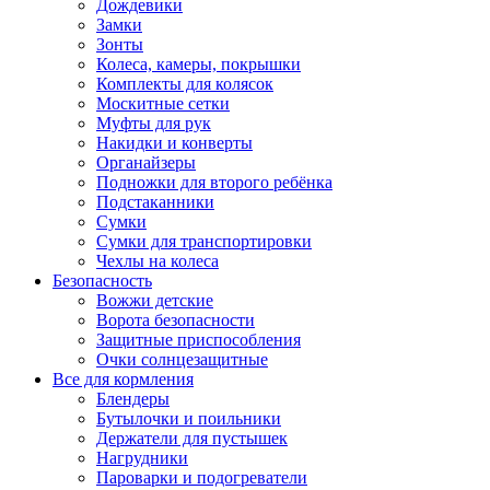
Дождевики
Замки
Зонты
Колеса, камеры, покрышки
Комплекты для колясок
Москитные сетки
Муфты для рук
Накидки и конверты
Органайзеры
Подножки для второго ребёнка
Подстаканники
Сумки
Сумки для транспортировки
Чехлы на колеса
Безопасность
Вожжи детские
Ворота безопасности
Защитные приспособления
Очки солнцезащитные
Все для кормления
Блендеры
Бутылочки и поильники
Держатели для пустышек
Нагрудники
Пароварки и подогреватели