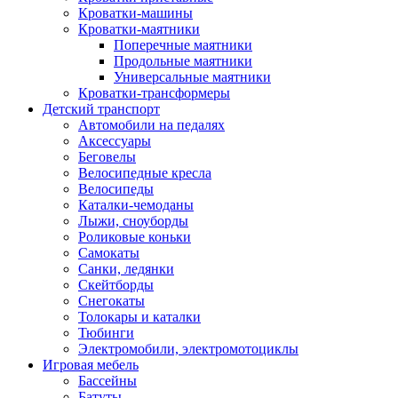
Кроватки-машины
Кроватки-маятники
Поперечные маятники
Продольные маятники
Универсальные маятники
Кроватки-трансформеры
Детский транспорт
Автомобили на педалях
Аксессуары
Беговелы
Велосипедные кресла
Велосипеды
Каталки-чемоданы
Лыжи, сноуборды
Роликовые коньки
Самокаты
Санки, ледянки
Скейтборды
Снегокаты
Толокары и каталки
Тюбинги
Электромобили, электромотоциклы
Игровая мебель
Бассейны
Батуты