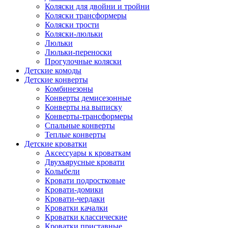
Коляски для двойни и тройни
Коляски трансформеры
Коляски трости
Коляски-люльки
Люльки
Люльки-переноски
Прогулочные коляски
Детские комоды
Детские конверты
Комбинезоны
Конверты демисезонные
Конверты на выписку
Конверты-трансформеры
Спальные конверты
Теплые конверты
Детские кроватки
Аксессуары к кроваткам
Двухъярусные кровати
Колыбели
Кровати подростковые
Кровати-домики
Кровати-чердаки
Кроватки качалки
Кроватки классические
Кроватки приставные