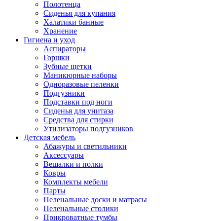
Полотенца
Сиденья для купания
Халатики банные
Хранение
Гигиена и уход
Аспираторы
Горшки
Зубные щетки
Маникюрные наборы
Одноразовые пеленки
Подгузники
Подставки под ноги
Сиденья для унитаза
Средства для стирки
Утилизаторы подгузников
Детская мебель
Абажуры и светильники
Аксессуары
Вешалки и полки
Ковры
Комплекты мебели
Парты
Пеленальные доски и матрасы
Пеленальные столики
Прикроватные тумбы