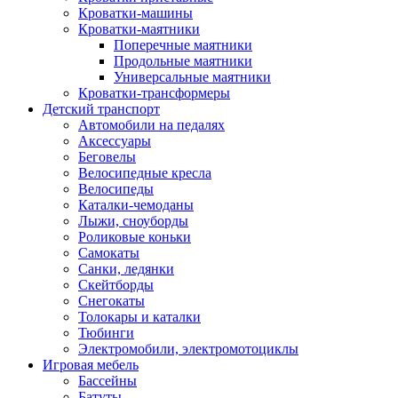
Кроватки-машины
Кроватки-маятники
Поперечные маятники
Продольные маятники
Универсальные маятники
Кроватки-трансформеры
Детский транспорт
Автомобили на педалях
Аксессуары
Беговелы
Велосипедные кресла
Велосипеды
Каталки-чемоданы
Лыжи, сноуборды
Роликовые коньки
Самокаты
Санки, ледянки
Скейтборды
Снегокаты
Толокары и каталки
Тюбинги
Электромобили, электромотоциклы
Игровая мебель
Бассейны
Батуты