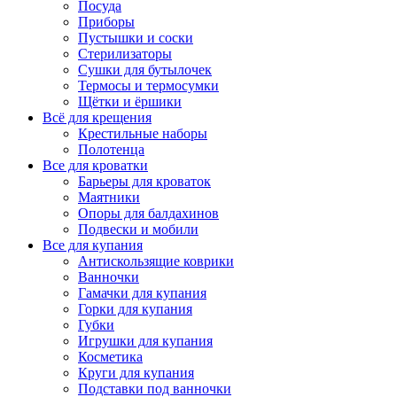
Посуда
Приборы
Пустышки и соски
Стерилизаторы
Сушки для бутылочек
Термосы и термосумки
Щётки и ёршики
Всё для крещения
Крестильные наборы
Полотенца
Все для кроватки
Барьеры для кроваток
Маятники
Опоры для балдахинов
Подвески и мобили
Все для купания
Антискользящие коврики
Ванночки
Гамачки для купания
Горки для купания
Губки
Игрушки для купания
Косметика
Круги для купания
Подставки под ванночки