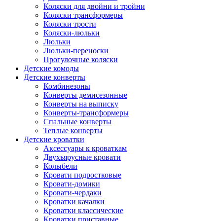
Коляски для двойни и тройни
Коляски трансформеры
Коляски трости
Коляски-люльки
Люльки
Люльки-переноски
Прогулочные коляски
Детские комоды
Детские конверты
Комбинезоны
Конверты демисезонные
Конверты на выписку
Конверты-трансформеры
Спальные конверты
Теплые конверты
Детские кроватки
Аксессуары к кроваткам
Двухъярусные кровати
Колыбели
Кровати подростковые
Кровати-домики
Кровати-чердаки
Кроватки качалки
Кроватки классические
Кроватки приставные