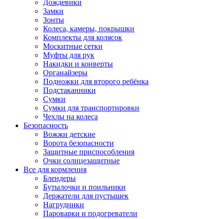
Дождевики
Замки
Зонты
Колеса, камеры, покрышки
Комплекты для колясок
Москитные сетки
Муфты для рук
Накидки и конверты
Органайзеры
Подножки для второго ребёнка
Подстаканники
Сумки
Сумки для транспортировки
Чехлы на колеса
Безопасность
Вожжи детские
Ворота безопасности
Защитные приспособления
Очки солнцезащитные
Все для кормления
Блендеры
Бутылочки и поильники
Держатели для пустышек
Нагрудники
Пароварки и подогреватели