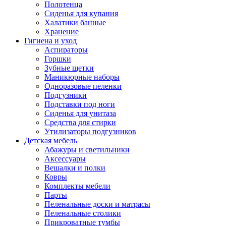
Полотенца
Сиденья для купания
Халатики банные
Хранение
Гигиена и уход
Аспираторы
Горшки
Зубные щетки
Маникюрные наборы
Одноразовые пеленки
Подгузники
Подставки под ноги
Сиденья для унитаза
Средства для стирки
Утилизаторы подгузников
Детская мебель
Абажуры и светильники
Аксессуары
Вешалки и полки
Ковры
Комплекты мебели
Парты
Пеленальные доски и матрасы
Пеленальные столики
Прикроватные тумбы