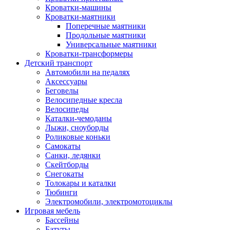
Кроватки-машины
Кроватки-маятники
Поперечные маятники
Продольные маятники
Универсальные маятники
Кроватки-трансформеры
Детский транспорт
Автомобили на педалях
Аксессуары
Беговелы
Велосипедные кресла
Велосипеды
Каталки-чемоданы
Лыжи, сноуборды
Роликовые коньки
Самокаты
Санки, ледянки
Скейтборды
Снегокаты
Толокары и каталки
Тюбинги
Электромобили, электромотоциклы
Игровая мебель
Бассейны
Батуты