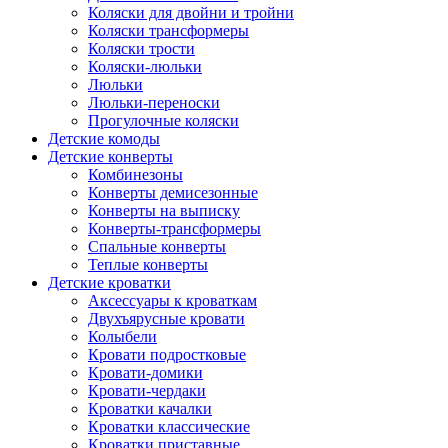
Коляски для двойни и тройни
Коляски трансформеры
Коляски трости
Коляски-люльки
Люльки
Люльки-переноски
Прогулочные коляски
Детские комоды
Детские конверты
Комбинезоны
Конверты демисезонные
Конверты на выписку
Конверты-трансформеры
Спальные конверты
Теплые конверты
Детские кроватки
Аксессуары к кроваткам
Двухъярусные кровати
Колыбели
Кровати подростковые
Кровати-домики
Кровати-чердаки
Кроватки качалки
Кроватки классические
Кроватки приставные