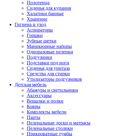
Полотенца
Сиденья для купания
Халатики банные
Хранение
Гигиена и уход
Аспираторы
Горшки
Зубные щетки
Маникюрные наборы
Одноразовые пеленки
Подгузники
Подставки под ноги
Сиденья для унитаза
Средства для стирки
Утилизаторы подгузников
Детская мебель
Абажуры и светильники
Аксессуары
Вешалки и полки
Ковры
Комплекты мебели
Парты
Пеленальные доски и матрасы
Пеленальные столики
Прикроватные тумбы