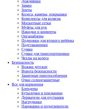
Дождевики
Замки
Зонты
Колеса, камеры, покрышки
Комплекты для колясок
Москитные сетки
Муфты для рук
Накидки и конверты
Органайзеры
Подножки для второго ребёнка
Подстаканники
Сумки
Сумки для транспортировки
Чехлы на колеса
Безопасность
Вожжи детские
Ворота безопасности
Защитные приспособления
Очки солнцезащитные
Все для кормления
Блендеры
Бутылочки и поильники
Держатели для пустышек
Нагрудники
Пароварки и подогреватели