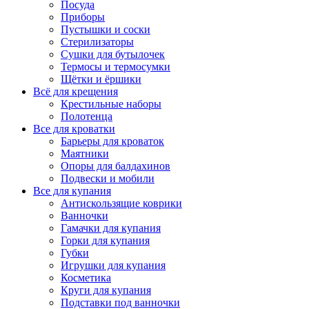
Посуда
Приборы
Пустышки и соски
Стерилизаторы
Сушки для бутылочек
Термосы и термосумки
Щётки и ёршики
Всё для крещения
Крестильные наборы
Полотенца
Все для кроватки
Барьеры для кроваток
Маятники
Опоры для балдахинов
Подвески и мобили
Все для купания
Антискользящие коврики
Ванночки
Гамачки для купания
Горки для купания
Губки
Игрушки для купания
Косметика
Круги для купания
Подставки под ванночки