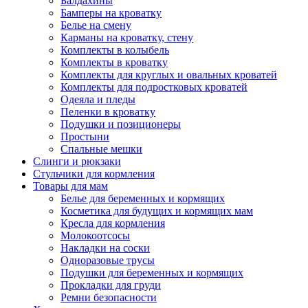
Балдахины
Бамперы на кроватку
Белье на смену
Карманы на кроватку, стену
Комплекты в колыбель
Комплекты в кроватку
Комплекты для круглых и овальных кроватей
Комплекты для подростковых кроватей
Одеяла и пледы
Пеленки в кроватку
Подушки и позиционеры
Простыни
Спальные мешки
Слинги и рюкзаки
Стульчики для кормления
Товары для мам
Белье для беременных и кормящих
Косметика для будущих и кормящих мам
Кресла для кормления
Молокоотсосы
Накладки на соски
Одноразовые трусы
Подушки для беременных и кормящих
Прокладки для груди
Ремни безопасности