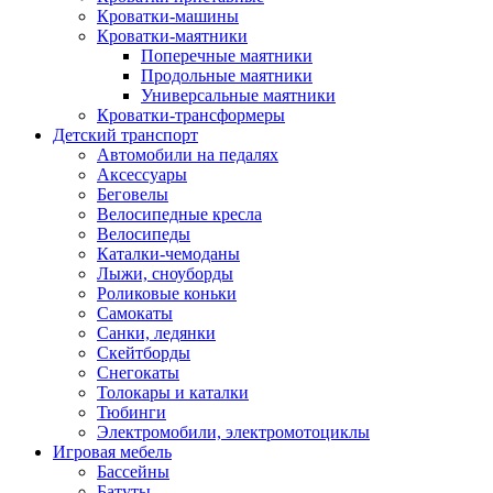
Кроватки-машины
Кроватки-маятники
Поперечные маятники
Продольные маятники
Универсальные маятники
Кроватки-трансформеры
Детский транспорт
Автомобили на педалях
Аксессуары
Беговелы
Велосипедные кресла
Велосипеды
Каталки-чемоданы
Лыжи, сноуборды
Роликовые коньки
Самокаты
Санки, ледянки
Скейтборды
Снегокаты
Толокары и каталки
Тюбинги
Электромобили, электромотоциклы
Игровая мебель
Бассейны
Батуты