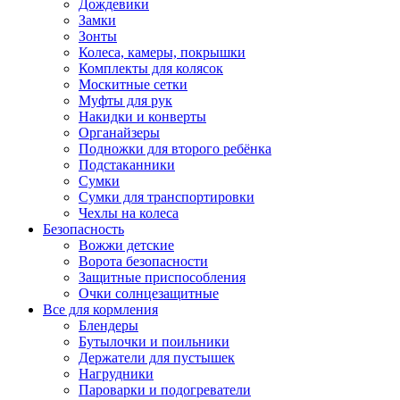
Дождевики
Замки
Зонты
Колеса, камеры, покрышки
Комплекты для колясок
Москитные сетки
Муфты для рук
Накидки и конверты
Органайзеры
Подножки для второго ребёнка
Подстаканники
Сумки
Сумки для транспортировки
Чехлы на колеса
Безопасность
Вожжи детские
Ворота безопасности
Защитные приспособления
Очки солнцезащитные
Все для кормления
Блендеры
Бутылочки и поильники
Держатели для пустышек
Нагрудники
Пароварки и подогреватели