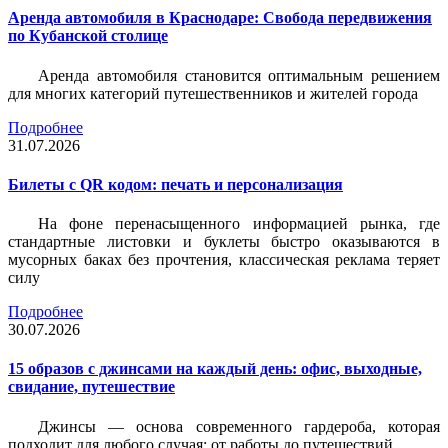
Аренда автомобиля в Краснодаре: Свобода передвижения
по Кубанской столице
Аренда автомобиля становится оптимальным решением
для многих категорий путешественников и жителей города
Подробнее
31.07.2026
Билеты c QR кодом: печать и персонализация
На фоне перенасыщенного информацией рынка, где
стандартные листовки и буклеты быстро оказываются в
мусорных баках без прочтения, классическая реклама теряет
силу
Подробнее
30.07.2026
15 образов с джинсами на каждый день: офис, выходные,
свидание, путешествие
Джинсы — основа современного гардероба, которая
подходит для любого случая: от работы до путешествий