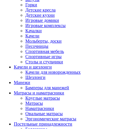
Горки
Детские кресла
Детские кухни
Игровые домики
Игровые комплексы
Качалки
Качели
Мольберты, доски
Песочницы
Спортивная мебель
Спортивные игры
Столы и стульчики
Качели и шезлонги
Качели для новорожденных
Шезлонги
Манежи
Бамперы для манежей
Матрасы и наматрасники
Круглые матрасы
Матрасы
Наматрасники
Овальные матрасы
Эргономические матрасы
Постельные принадлежности