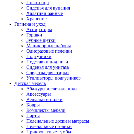
Полотенца
Сиденья для купания
Халатики банные
Хранение
Гигиена и уход
Аспираторы
Горшки
Зубные щетки
Маникюрные наборы
Одноразовые пеленки
Подгузники
Подставки под ноги
Сиденья для унитаза
Средства для стирки
Утилизаторы подгузников
Детская мебель
Абажуры и светильники
Аксессуары
Вешалки и полки
Ковры
Комплекты мебели
Парты
Пеленальные доски и матрасы
Пеленальные столики
Прикроватные тумбы