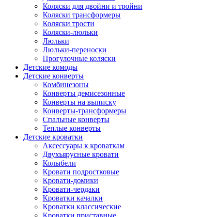
Коляски для двойни и тройни
Коляски трансформеры
Коляски трости
Коляски-люльки
Люльки
Люльки-переноски
Прогулочные коляски
Детские комоды
Детские конверты
Комбинезоны
Конверты демисезонные
Конверты на выписку
Конверты-трансформеры
Спальные конверты
Теплые конверты
Детские кроватки
Аксессуары к кроваткам
Двухъярусные кровати
Колыбели
Кровати подростковые
Кровати-домики
Кровати-чердаки
Кроватки качалки
Кроватки классические
Кроватки приставные