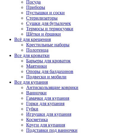
Посуда
Приборы
Пустышки и соски
Стерилизаторы
Сушки для бутылочек
Термосы и термосумки
Щётки и ёршики
Всё для крещения
Крестильные наборы
Полотенца
Все для кроватки
Барьеры для кроваток
Маятники
Опоры для балдахинов
Подвески и мобили
Все для купания
Антискользящие коврики
Ванночки
Гамачки для купания
Горки для купания
Губки
Игрушки для купания
Косметика
Круги для купания
Подставки под ванночки