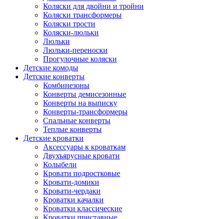
Коляски для двойни и тройни
Коляски трансформеры
Коляски трости
Коляски-люльки
Люльки
Люльки-переноски
Прогулочные коляски
Детские комоды
Детские конверты
Комбинезоны
Конверты демисезонные
Конверты на выписку
Конверты-трансформеры
Спальные конверты
Теплые конверты
Детские кроватки
Аксессуары к кроваткам
Двухъярусные кровати
Колыбели
Кровати подростковые
Кровати-домики
Кровати-чердаки
Кроватки качалки
Кроватки классические
Кроватки приставные