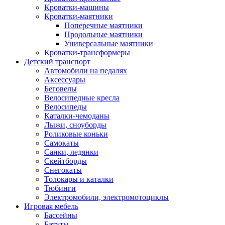
Кроватки-машины
Кроватки-маятники
Поперечные маятники
Продольные маятники
Универсальные маятники
Кроватки-трансформеры
Детский транспорт
Автомобили на педалях
Аксессуары
Беговелы
Велосипедные кресла
Велосипеды
Каталки-чемоданы
Лыжи, сноуборды
Роликовые коньки
Самокаты
Санки, ледянки
Скейтборды
Снегокаты
Толокары и каталки
Тюбинги
Электромобили, электромотоциклы
Игровая мебель
Бассейны
Батуты