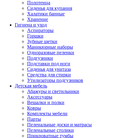
Полотенца
Сиденья для купания
Халатики банные
Хранение
Гигиена и уход
Аспираторы
Горшки
Зубные щетки
Маникюрные наборы
Одноразовые пеленки
Подгузники
Подставки под ноги
Сиденья для унитаза
Средства для стирки
Утилизаторы подгузников
Детская мебель
Абажуры и светильники
Аксессуары
Вешалки и полки
Ковры
Комплекты мебели
Парты
Пеленальные доски и матрасы
Пеленальные столики
Прикроватные тумбы