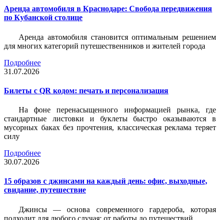
Аренда автомобиля в Краснодаре: Свобода передвижения
по Кубанской столице
Аренда автомобиля становится оптимальным решением
для многих категорий путешественников и жителей города
Подробнее
31.07.2026
Билеты c QR кодом: печать и персонализация
На фоне перенасыщенного информацией рынка, где
стандартные листовки и буклеты быстро оказываются в
мусорных баках без прочтения, классическая реклама теряет
силу
Подробнее
30.07.2026
15 образов с джинсами на каждый день: офис, выходные,
свидание, путешествие
Джинсы — основа современного гардероба, которая
подходит для любого случая: от работы до путешествий