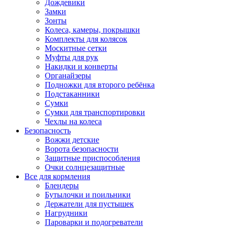
Дождевики
Замки
Зонты
Колеса, камеры, покрышки
Комплекты для колясок
Москитные сетки
Муфты для рук
Накидки и конверты
Органайзеры
Подножки для второго ребёнка
Подстаканники
Сумки
Сумки для транспортировки
Чехлы на колеса
Безопасность
Вожжи детские
Ворота безопасности
Защитные приспособления
Очки солнцезащитные
Все для кормления
Блендеры
Бутылочки и поильники
Держатели для пустышек
Нагрудники
Пароварки и подогреватели