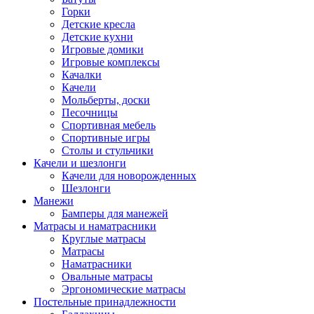
Горки
Детские кресла
Детские кухни
Игровые домики
Игровые комплексы
Качалки
Качели
Мольберты, доски
Песочницы
Спортивная мебель
Спортивные игры
Столы и стульчики
Качели и шезлонги
Качели для новорожденных
Шезлонги
Манежи
Бамперы для манежей
Матрасы и наматрасники
Круглые матрасы
Матрасы
Наматрасники
Овальные матрасы
Эргономические матрасы
Постельные принадлежности