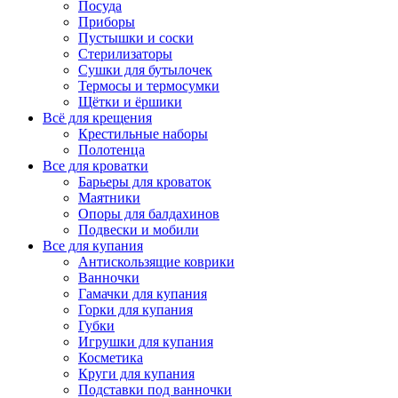
Посуда
Приборы
Пустышки и соски
Стерилизаторы
Сушки для бутылочек
Термосы и термосумки
Щётки и ёршики
Всё для крещения
Крестильные наборы
Полотенца
Все для кроватки
Барьеры для кроваток
Маятники
Опоры для балдахинов
Подвески и мобили
Все для купания
Антискользящие коврики
Ванночки
Гамачки для купания
Горки для купания
Губки
Игрушки для купания
Косметика
Круги для купания
Подставки под ванночки