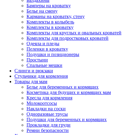
Балдахины
Бамперы на кроватку
Белье на смену
Карманы на кроватку, стену
Комплекты в колыбель
Комплекты в кроватку
Комплекты для круглых и овальных кроватей
Комплекты для подростковых кроватей
Одеяла и пледы
Пеленки в кроватку
Подушки и позиционеры
Простыни
Спальные мешки
Слинги и рюкзаки
Стульчики для кормления
Товары для мам
Белье для беременных и кормящих
Косметика для будущих и кормящих мам
Кресла для кормления
Молокоотсосы
Накладки на соски
Одноразовые трусы
Подушки для беременных и кормящих
Прокладки для груди
Ремни безопасности