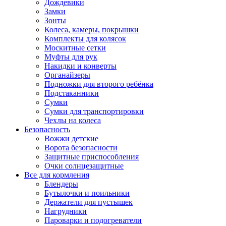
Дождевики
Замки
Зонты
Колеса, камеры, покрышки
Комплекты для колясок
Москитные сетки
Муфты для рук
Накидки и конверты
Органайзеры
Подножки для второго ребёнка
Подстаканники
Сумки
Сумки для транспортировки
Чехлы на колеса
Безопасность
Вожжи детские
Ворота безопасности
Защитные приспособления
Очки солнцезащитные
Все для кормления
Блендеры
Бутылочки и поильники
Держатели для пустышек
Нагрудники
Пароварки и подогреватели