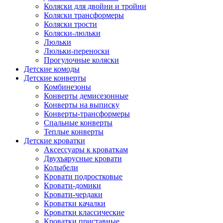
Коляски для двойни и тройни
Коляски трансформеры
Коляски трости
Коляски-люльки
Люльки
Люльки-переноски
Прогулочные коляски
Детские комоды
Детские конверты
Комбинезоны
Конверты демисезонные
Конверты на выписку
Конверты-трансформеры
Спальные конверты
Теплые конверты
Детские кроватки
Аксессуары к кроваткам
Двухъярусные кровати
Колыбели
Кровати подростковые
Кровати-домики
Кровати-чердаки
Кроватки качалки
Кроватки классические
Кроватки приставные