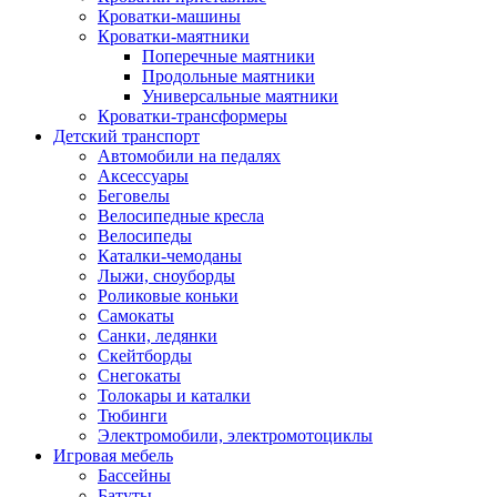
Кроватки-машины
Кроватки-маятники
Поперечные маятники
Продольные маятники
Универсальные маятники
Кроватки-трансформеры
Детский транспорт
Автомобили на педалях
Аксессуары
Беговелы
Велосипедные кресла
Велосипеды
Каталки-чемоданы
Лыжи, сноуборды
Роликовые коньки
Самокаты
Санки, ледянки
Скейтборды
Снегокаты
Толокары и каталки
Тюбинги
Электромобили, электромотоциклы
Игровая мебель
Бассейны
Батуты