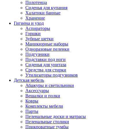
Полотенца
Сиденья для купания
Халатики банные
Хранение
Гигиена и уход
Аспираторы
Горшки
Зубные щетки
Маникюрные наборы
Одноразовые пеленки
Подгузники
Подставки под ноги
Сиденья для унитаза
Средства для стирки
Утилизаторы подгузников
Детская мебель
Абажуры и светильники
Аксессуары
Вешалки и полки
Ковры
Комплекты мебели
Парты
Пеленальные доски и матрасы
Пеленальные столики
Прикроватные тумбы