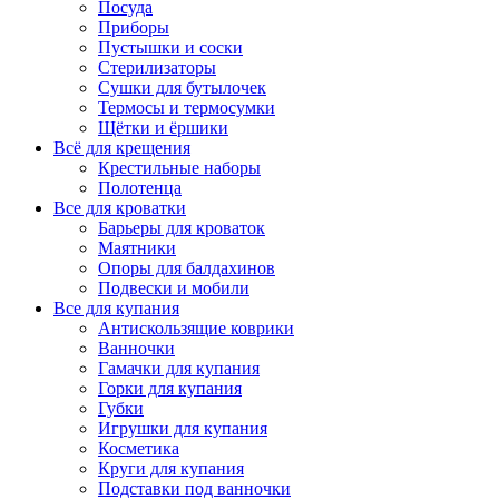
Посуда
Приборы
Пустышки и соски
Стерилизаторы
Сушки для бутылочек
Термосы и термосумки
Щётки и ёршики
Всё для крещения
Крестильные наборы
Полотенца
Все для кроватки
Барьеры для кроваток
Маятники
Опоры для балдахинов
Подвески и мобили
Все для купания
Антискользящие коврики
Ванночки
Гамачки для купания
Горки для купания
Губки
Игрушки для купания
Косметика
Круги для купания
Подставки под ванночки