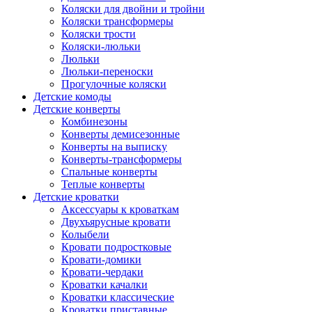
Коляски для двойни и тройни
Коляски трансформеры
Коляски трости
Коляски-люльки
Люльки
Люльки-переноски
Прогулочные коляски
Детские комоды
Детские конверты
Комбинезоны
Конверты демисезонные
Конверты на выписку
Конверты-трансформеры
Спальные конверты
Теплые конверты
Детские кроватки
Аксессуары к кроваткам
Двухъярусные кровати
Колыбели
Кровати подростковые
Кровати-домики
Кровати-чердаки
Кроватки качалки
Кроватки классические
Кроватки приставные