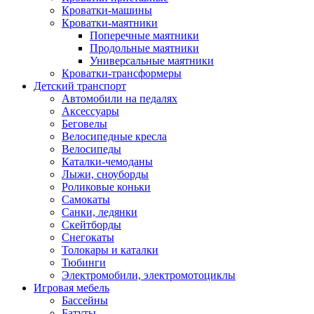
Кроватки-машины
Кроватки-маятники
Поперечные маятники
Продольные маятники
Универсальные маятники
Кроватки-трансформеры
Детский транспорт
Автомобили на педалях
Аксессуары
Беговелы
Велосипедные кресла
Велосипеды
Каталки-чемоданы
Лыжи, сноуборды
Роликовые коньки
Самокаты
Санки, ледянки
Скейтборды
Снегокаты
Толокары и каталки
Тюбинги
Электромобили, электромотоциклы
Игровая мебель
Бассейны
Батуты