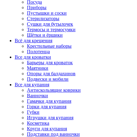
Посуда
Приборы
Пустышки и соски
Стерилизаторы
Сушки для бутылочек
Термосы и термосумки
Щётки и ёршики
Всё для крещения
Крестильные наборы
Полотенца
Все для кроватки
Барьеры для кроваток
Маятники
Опоры для балдахинов
Подвески и мобили
Все для купания
Антискользящие коврики
Ванночки
Гамачки для купания
Горки для купания
Губки
Игрушки для купания
Косметика
Круги для купания
Подставки под ванночки