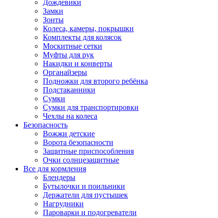
Дождевики
Замки
Зонты
Колеса, камеры, покрышки
Комплекты для колясок
Москитные сетки
Муфты для рук
Накидки и конверты
Органайзеры
Подножки для второго ребёнка
Подстаканники
Сумки
Сумки для транспортировки
Чехлы на колеса
Безопасность
Вожжи детские
Ворота безопасности
Защитные приспособления
Очки солнцезащитные
Все для кормления
Блендеры
Бутылочки и поильники
Держатели для пустышек
Нагрудники
Пароварки и подогреватели