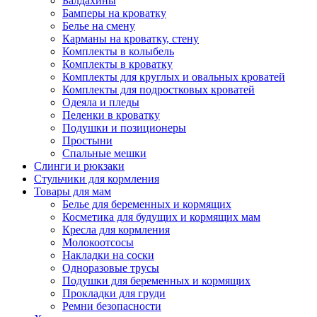
Балдахины
Бамперы на кроватку
Белье на смену
Карманы на кроватку, стену
Комплекты в колыбель
Комплекты в кроватку
Комплекты для круглых и овальных кроватей
Комплекты для подростковых кроватей
Одеяла и пледы
Пеленки в кроватку
Подушки и позиционеры
Простыни
Спальные мешки
Слинги и рюкзаки
Стульчики для кормления
Товары для мам
Белье для беременных и кормящих
Косметика для будущих и кормящих мам
Кресла для кормления
Молокоотсосы
Накладки на соски
Одноразовые трусы
Подушки для беременных и кормящих
Прокладки для груди
Ремни безопасности