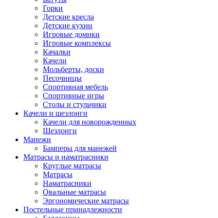
Горки
Детские кресла
Детские кухни
Игровые домики
Игровые комплексы
Качалки
Качели
Мольберты, доски
Песочницы
Спортивная мебель
Спортивные игры
Столы и стульчики
Качели и шезлонги
Качели для новорожденных
Шезлонги
Манежи
Бамперы для манежей
Матрасы и наматрасники
Круглые матрасы
Матрасы
Наматрасники
Овальные матрасы
Эргономические матрасы
Постельные принадлежности