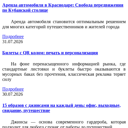
Аренда автомобиля в Краснодаре: Свобода передвижения
по Кубанской столице
Аренда автомобиля становится оптимальным решением
для многих категорий путешественников и жителей города
Подробнее
31.07.2026
Билеты c QR кодом: печать и персонализация
На фоне перенасыщенного информацией рынка, где
стандартные листовки и буклеты быстро оказываются в
мусорных баках без прочтения, классическая реклама теряет
силу
Подробнее
30.07.2026
15 образов с джинсами на каждый день: офис, выходные,
свидание, путешествие
Джинсы — основа современного гардероба, которая
подходит для любого случая: от работы до путешествий