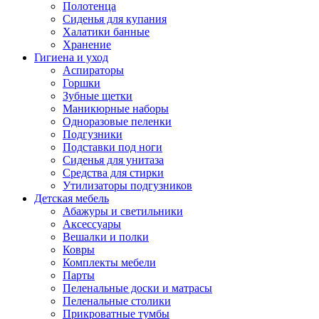
Полотенца
Сиденья для купания
Халатики банные
Хранение
Гигиена и уход
Аспираторы
Горшки
Зубные щетки
Маникюрные наборы
Одноразовые пеленки
Подгузники
Подставки под ноги
Сиденья для унитаза
Средства для стирки
Утилизаторы подгузников
Детская мебель
Абажуры и светильники
Аксессуары
Вешалки и полки
Ковры
Комплекты мебели
Парты
Пеленальные доски и матрасы
Пеленальные столики
Прикроватные тумбы