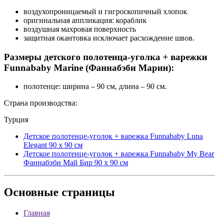
воздухопроницаемый и гигроскопичный хлопок
оригинальная аппликация: кораблик
воздушная махровая поверхность
защитная окантовка исключает расхождение швов.
Размеры детского полотенца-уголка + варежки
Funnababy Marine (Фаннабэби Марин):
полотенце: ширина – 90 см, длина – 90 см.
Страна производства:
Турция
Детское полотенце-уголок + варежка Funnababy Luna
Elegant 90 х 90 см
Детское полотенце-уголок + варежка Funnababy My Bear
Фаннабэби Май Бир 90 х 90 см
Основные
страницы
Главная