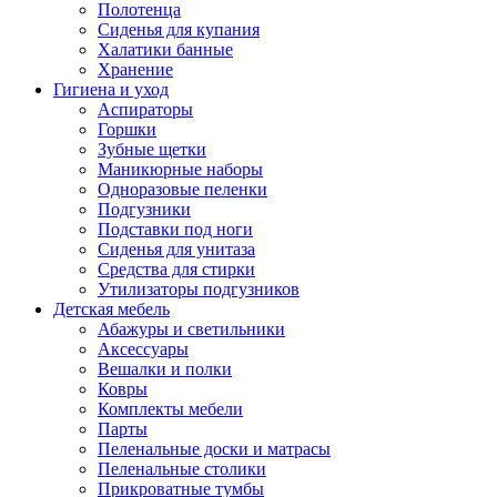
Полотенца
Сиденья для купания
Халатики банные
Хранение
Гигиена и уход
Аспираторы
Горшки
Зубные щетки
Маникюрные наборы
Одноразовые пеленки
Подгузники
Подставки под ноги
Сиденья для унитаза
Средства для стирки
Утилизаторы подгузников
Детская мебель
Абажуры и светильники
Аксессуары
Вешалки и полки
Ковры
Комплекты мебели
Парты
Пеленальные доски и матрасы
Пеленальные столики
Прикроватные тумбы