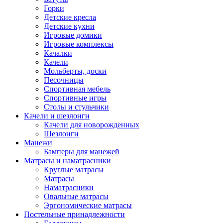
Горки
Детские кресла
Детские кухни
Игровые домики
Игровые комплексы
Качалки
Качели
Мольберты, доски
Песочницы
Спортивная мебель
Спортивные игры
Столы и стульчики
Качели и шезлонги
Качели для новорожденных
Шезлонги
Манежи
Бамперы для манежей
Матрасы и наматрасники
Круглые матрасы
Матрасы
Наматрасники
Овальные матрасы
Эргономические матрасы
Постельные принадлежности