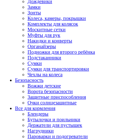
Дождевики
Замки
Зонты
Колеса, камеры, покрышки
Комплекты для колясок
Москитные сетки
Муфты для рук
Накидки и конверты
Органайзеры
Подножки для второго ребёнка
Подстаканники
Сумки
Сумки для транспортировки
Чехлы на колеса
Безопасность
Вожжи детские
Ворота безопасности
Защитные приспособления
Очки солнцезащитные
Все для кормления
Блендеры
Бутылочки и поильники
Держатели для пустышек
Нагрудники
Пароварки и подогреватели