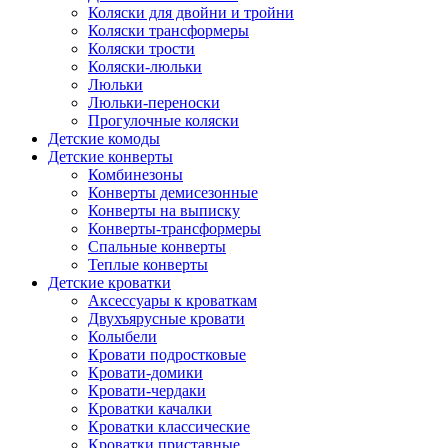
Коляски для двойни и тройни
Коляски трансформеры
Коляски трости
Коляски-люльки
Люльки
Люльки-переноски
Прогулочные коляски
Детские комоды
Детские конверты
Комбинезоны
Конверты демисезонные
Конверты на выписку
Конверты-трансформеры
Спальные конверты
Теплые конверты
Детские кроватки
Аксессуары к кроваткам
Двухъярусные кровати
Колыбели
Кровати подростковые
Кровати-домики
Кровати-чердаки
Кроватки качалки
Кроватки классические
Кроватки приставные