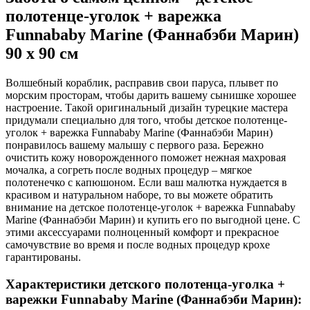
полотенце-уголок + варежка
Funnababy Marine (Фаннабэби Марин)
90 х 90 см
Волшебный кораблик, расправив свои паруса, плывет по
морским просторам, чтобы дарить вашему сынишке хорошее
настроение. Такой оригинальный дизайн турецкие мастера
придумали специально для того, чтобы детское полотенце-
уголок + варежка Funnababy Marine (Фаннабэби Марин)
понравилось вашему малышу с первого раза. Бережно
очистить кожу новорожденного поможет нежная махровая
мочалка, а согреть после водных процедур – мягкое
полотенечко с капюшоном. Если ваш малютка нуждается в
красивом и натуральном наборе, то вы можете обратить
внимание на детское полотенце-уголок + варежка Funnababy
Marine (Фаннабэби Марин) и купить его по выгодной цене. С
этими аксессуарами полноценный комфорт и прекрасное
самочувствие во время и после водных процедур крохе
гарантированы.
Характеристики детского полотенца-уголка +
варежки Funnababy Marine (Фаннабэби Марин):