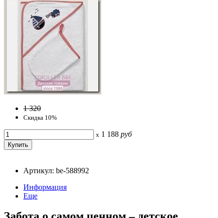
1 320
Скидка 10%
1 188
руб
x
Артикул: be-588992
Информация
Еще
Забота о самом ценном – детское