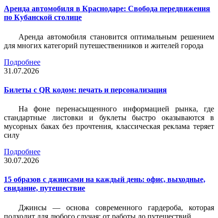
Аренда автомобиля в Краснодаре: Свобода передвижения
по Кубанской столице
Аренда автомобиля становится оптимальным решением
для многих категорий путешественников и жителей города
Подробнее
31.07.2026
Билеты c QR кодом: печать и персонализация
На фоне перенасыщенного информацией рынка, где
стандартные листовки и буклеты быстро оказываются в
мусорных баках без прочтения, классическая реклама теряет
силу
Подробнее
30.07.2026
15 образов с джинсами на каждый день: офис, выходные,
свидание, путешествие
Джинсы — основа современного гардероба, которая
подходит для любого случая: от работы до путешествий