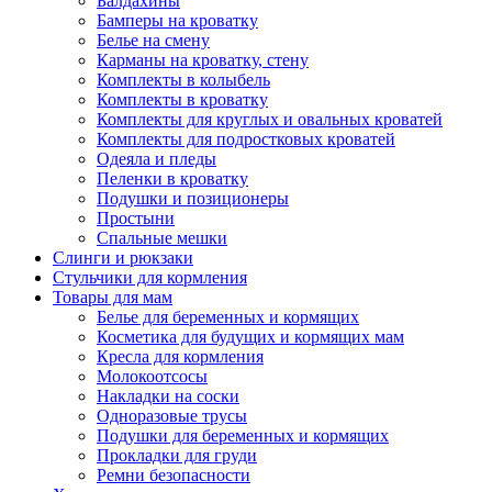
Балдахины
Бамперы на кроватку
Белье на смену
Карманы на кроватку, стену
Комплекты в колыбель
Комплекты в кроватку
Комплекты для круглых и овальных кроватей
Комплекты для подростковых кроватей
Одеяла и пледы
Пеленки в кроватку
Подушки и позиционеры
Простыни
Спальные мешки
Слинги и рюкзаки
Стульчики для кормления
Товары для мам
Белье для беременных и кормящих
Косметика для будущих и кормящих мам
Кресла для кормления
Молокоотсосы
Накладки на соски
Одноразовые трусы
Подушки для беременных и кормящих
Прокладки для груди
Ремни безопасности