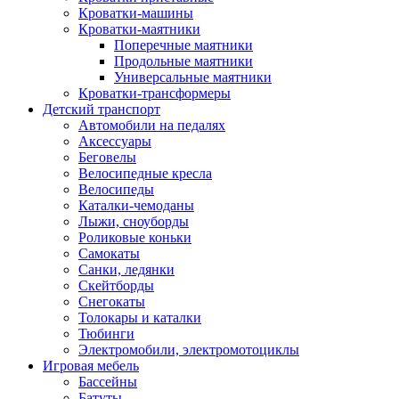
Кроватки-машины
Кроватки-маятники
Поперечные маятники
Продольные маятники
Универсальные маятники
Кроватки-трансформеры
Детский транспорт
Автомобили на педалях
Аксессуары
Беговелы
Велосипедные кресла
Велосипеды
Каталки-чемоданы
Лыжи, сноуборды
Роликовые коньки
Самокаты
Санки, ледянки
Скейтборды
Снегокаты
Толокары и каталки
Тюбинги
Электромобили, электромотоциклы
Игровая мебель
Бассейны
Батуты