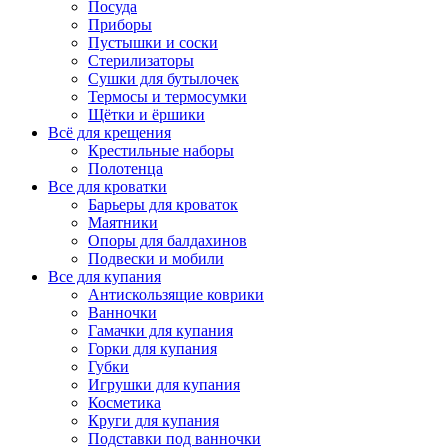
Посуда
Приборы
Пустышки и соски
Стерилизаторы
Сушки для бутылочек
Термосы и термосумки
Щётки и ёршики
Всё для крещения
Крестильные наборы
Полотенца
Все для кроватки
Барьеры для кроваток
Маятники
Опоры для балдахинов
Подвески и мобили
Все для купания
Антискользящие коврики
Ванночки
Гамачки для купания
Горки для купания
Губки
Игрушки для купания
Косметика
Круги для купания
Подставки под ванночки