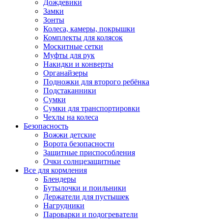
Дождевики
Замки
Зонты
Колеса, камеры, покрышки
Комплекты для колясок
Москитные сетки
Муфты для рук
Накидки и конверты
Органайзеры
Подножки для второго ребёнка
Подстаканники
Сумки
Сумки для транспортировки
Чехлы на колеса
Безопасность
Вожжи детские
Ворота безопасности
Защитные приспособления
Очки солнцезащитные
Все для кормления
Блендеры
Бутылочки и поильники
Держатели для пустышек
Нагрудники
Пароварки и подогреватели