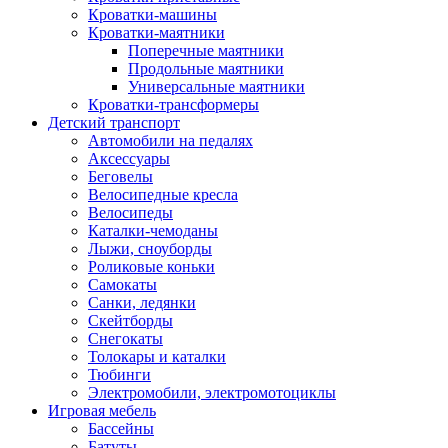
Кроватки-машины
Кроватки-маятники
Поперечные маятники
Продольные маятники
Универсальные маятники
Кроватки-трансформеры
Детский транспорт
Автомобили на педалях
Аксессуары
Беговелы
Велосипедные кресла
Велосипеды
Каталки-чемоданы
Лыжи, сноуборды
Роликовые коньки
Самокаты
Санки, ледянки
Скейтборды
Снегокаты
Толокары и каталки
Тюбинги
Электромобили, электромотоциклы
Игровая мебель
Бассейны
Батуты