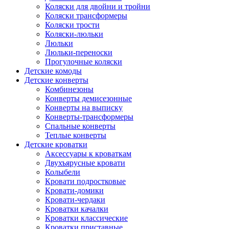
Коляски для двойни и тройни
Коляски трансформеры
Коляски трости
Коляски-люльки
Люльки
Люльки-переноски
Прогулочные коляски
Детские комоды
Детские конверты
Комбинезоны
Конверты демисезонные
Конверты на выписку
Конверты-трансформеры
Спальные конверты
Теплые конверты
Детские кроватки
Аксессуары к кроваткам
Двухъярусные кровати
Колыбели
Кровати подростковые
Кровати-домики
Кровати-чердаки
Кроватки качалки
Кроватки классические
Кроватки приставные