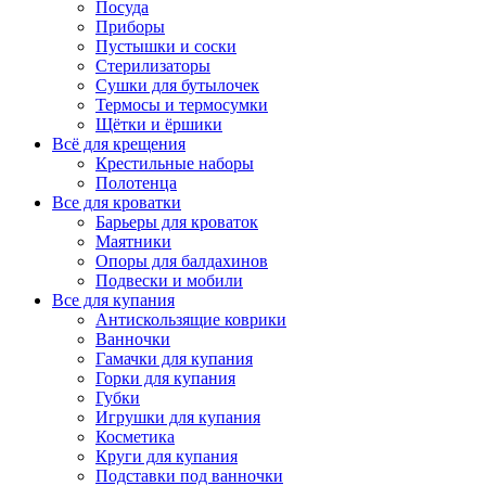
Посуда
Приборы
Пустышки и соски
Стерилизаторы
Сушки для бутылочек
Термосы и термосумки
Щётки и ёршики
Всё для крещения
Крестильные наборы
Полотенца
Все для кроватки
Барьеры для кроваток
Маятники
Опоры для балдахинов
Подвески и мобили
Все для купания
Антискользящие коврики
Ванночки
Гамачки для купания
Горки для купания
Губки
Игрушки для купания
Косметика
Круги для купания
Подставки под ванночки