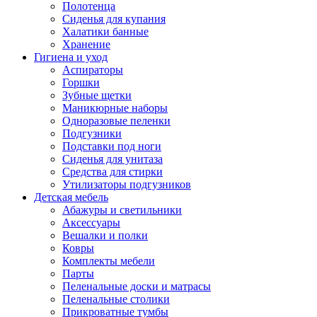
Полотенца
Сиденья для купания
Халатики банные
Хранение
Гигиена и уход
Аспираторы
Горшки
Зубные щетки
Маникюрные наборы
Одноразовые пеленки
Подгузники
Подставки под ноги
Сиденья для унитаза
Средства для стирки
Утилизаторы подгузников
Детская мебель
Абажуры и светильники
Аксессуары
Вешалки и полки
Ковры
Комплекты мебели
Парты
Пеленальные доски и матрасы
Пеленальные столики
Прикроватные тумбы