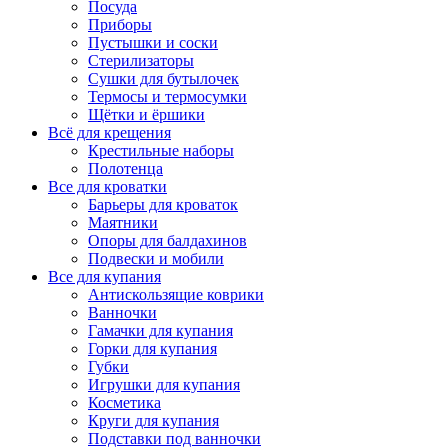
Посуда
Приборы
Пустышки и соски
Стерилизаторы
Сушки для бутылочек
Термосы и термосумки
Щётки и ёршики
Всё для крещения
Крестильные наборы
Полотенца
Все для кроватки
Барьеры для кроваток
Маятники
Опоры для балдахинов
Подвески и мобили
Все для купания
Антискользящие коврики
Ванночки
Гамачки для купания
Горки для купания
Губки
Игрушки для купания
Косметика
Круги для купания
Подставки под ванночки