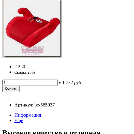
2 250
Скидка 23%
1 732
руб
x
Артикул: be-565937
Информация
Еще
Высокое качество и отличная