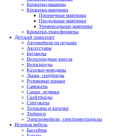
Кроватки-машины
Кроватки-маятники
Поперечные маятники
Продольные маятники
Универсальные маятники
Кроватки-трансформеры
Детский транспорт
Автомобили на педалях
Аксессуары
Беговелы
Велосипедные кресла
Велосипеды
Каталки-чемоданы
Лыжи, сноуборды
Роликовые коньки
Самокаты
Санки, ледянки
Скейтборды
Снегокаты
Толокары и каталки
Тюбинги
Электромобили, электромотоциклы
Игровая мебель
Бассейны
Батуты