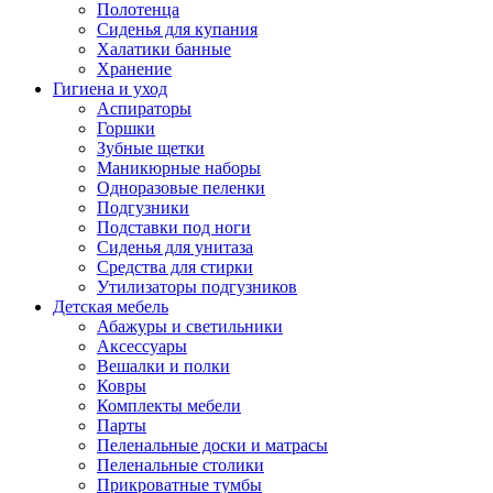
Полотенца
Сиденья для купания
Халатики банные
Хранение
Гигиена и уход
Аспираторы
Горшки
Зубные щетки
Маникюрные наборы
Одноразовые пеленки
Подгузники
Подставки под ноги
Сиденья для унитаза
Средства для стирки
Утилизаторы подгузников
Детская мебель
Абажуры и светильники
Аксессуары
Вешалки и полки
Ковры
Комплекты мебели
Парты
Пеленальные доски и матрасы
Пеленальные столики
Прикроватные тумбы