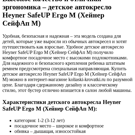
эргономика – детское автокресло
Heyner SafeUP Ergo M (Хейнер
СейфАп М)
Удобная, безопасная и надежная – эта модель создана для
детей, которые уже выросли из обычных автокресел и хотят
путешествовать как взрослые. Удобное детское автокресло
Heyner SafeUP Ergo M (Хейнер СейфАп М) получило
комфортное посадочное место с высокими подлокотниками.
Для надежного и безопасного крепления ребенка штатным
ремнем предусмотрена специальная направляющая. Купить
детское автокресло Heyner SafeUP Ergo М (Хейнер СейфАп
М) можно в интернет-магазине koliaski-krovatki.ru по разумной
цене. Благодаря сдержанному дизайну и классическому
стилю, этот бустер отлично впишется в салон любой машины.
Характеристики детского автокресла Heyner
SafeUP Ergo М (Хейнер СейфАп М):
категория: 1-2 (3-12 лет)
посадочное место – широкое и комфортное
обивка – дышащая, износостойкая