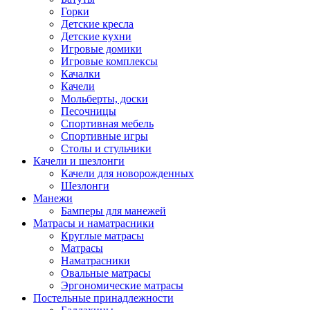
Горки
Детские кресла
Детские кухни
Игровые домики
Игровые комплексы
Качалки
Качели
Мольберты, доски
Песочницы
Спортивная мебель
Спортивные игры
Столы и стульчики
Качели и шезлонги
Качели для новорожденных
Шезлонги
Манежи
Бамперы для манежей
Матрасы и наматрасники
Круглые матрасы
Матрасы
Наматрасники
Овальные матрасы
Эргономические матрасы
Постельные принадлежности