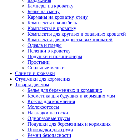
Балдахины
Бамперы на кроватку
Белье на смену
Карманы на кроватку, стену
Комплекты в колыбель
Комплекты в кроватку
Комплекты для круглых и овальных кроватей
Комплекты для подростковых кроватей
Одеяла и пледы
Пеленки в кроватку
Подушки и позиционеры
Простыни
Спальные мешки
Слинги и рюкзаки
Стульчики для кормления
Товары для мам
Белье для беременных и кормящих
Косметика для будущих и кормящих мам
Кресла для кормления
Молокоотсосы
Накладки на соски
Одноразовые трусы
Подушки для беременных и кормящих
Прокладки для груди
Ремни безопасности