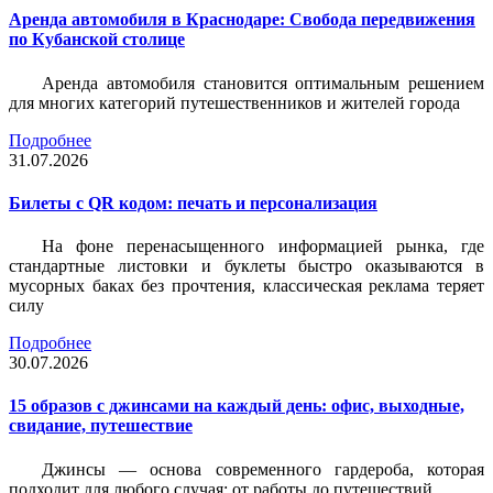
Аренда автомобиля в Краснодаре: Свобода передвижения
по Кубанской столице
Аренда автомобиля становится оптимальным решением
для многих категорий путешественников и жителей города
Подробнее
31.07.2026
Билеты c QR кодом: печать и персонализация
На фоне перенасыщенного информацией рынка, где
стандартные листовки и буклеты быстро оказываются в
мусорных баках без прочтения, классическая реклама теряет
силу
Подробнее
30.07.2026
15 образов с джинсами на каждый день: офис, выходные,
свидание, путешествие
Джинсы — основа современного гардероба, которая
подходит для любого случая: от работы до путешествий