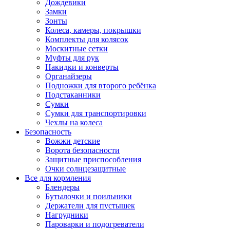
Дождевики
Замки
Зонты
Колеса, камеры, покрышки
Комплекты для колясок
Москитные сетки
Муфты для рук
Накидки и конверты
Органайзеры
Подножки для второго ребёнка
Подстаканники
Сумки
Сумки для транспортировки
Чехлы на колеса
Безопасность
Вожжи детские
Ворота безопасности
Защитные приспособления
Очки солнцезащитные
Все для кормления
Блендеры
Бутылочки и поильники
Держатели для пустышек
Нагрудники
Пароварки и подогреватели