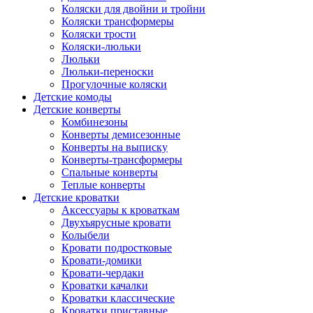
Коляски для двойни и тройни
Коляски трансформеры
Коляски трости
Коляски-люльки
Люльки
Люльки-переноски
Прогулочные коляски
Детские комоды
Детские конверты
Комбинезоны
Конверты демисезонные
Конверты на выписку
Конверты-трансформеры
Спальные конверты
Теплые конверты
Детские кроватки
Аксессуары к кроваткам
Двухъярусные кровати
Колыбели
Кровати подростковые
Кровати-домики
Кровати-чердаки
Кроватки качалки
Кроватки классические
Кроватки приставные