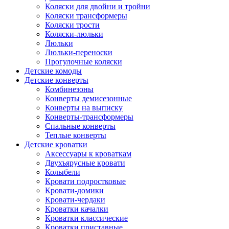
Коляски для двойни и тройни
Коляски трансформеры
Коляски трости
Коляски-люльки
Люльки
Люльки-переноски
Прогулочные коляски
Детские комоды
Детские конверты
Комбинезоны
Конверты демисезонные
Конверты на выписку
Конверты-трансформеры
Спальные конверты
Теплые конверты
Детские кроватки
Аксессуары к кроваткам
Двухъярусные кровати
Колыбели
Кровати подростковые
Кровати-домики
Кровати-чердаки
Кроватки качалки
Кроватки классические
Кроватки приставные