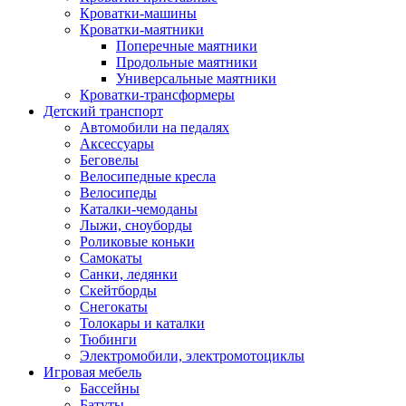
Кроватки-машины
Кроватки-маятники
Поперечные маятники
Продольные маятники
Универсальные маятники
Кроватки-трансформеры
Детский транспорт
Автомобили на педалях
Аксессуары
Беговелы
Велосипедные кресла
Велосипеды
Каталки-чемоданы
Лыжи, сноуборды
Роликовые коньки
Самокаты
Санки, ледянки
Скейтборды
Снегокаты
Толокары и каталки
Тюбинги
Электромобили, электромотоциклы
Игровая мебель
Бассейны
Батуты