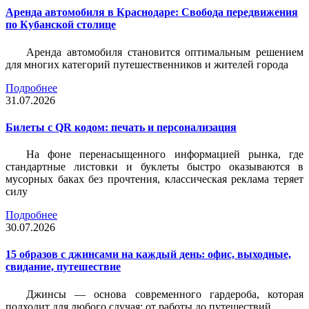
Аренда автомобиля в Краснодаре: Свобода передвижения
по Кубанской столице
Аренда автомобиля становится оптимальным решением
для многих категорий путешественников и жителей города
Подробнее
31.07.2026
Билеты c QR кодом: печать и персонализация
На фоне перенасыщенного информацией рынка, где
стандартные листовки и буклеты быстро оказываются в
мусорных баках без прочтения, классическая реклама теряет
силу
Подробнее
30.07.2026
15 образов с джинсами на каждый день: офис, выходные,
свидание, путешествие
Джинсы — основа современного гардероба, которая
подходит для любого случая: от работы до путешествий