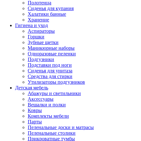
Полотенца
Сиденья для купания
Халатики банные
Хранение
Гигиена и уход
Аспираторы
Горшки
Зубные щетки
Маникюрные наборы
Одноразовые пеленки
Подгузники
Подставки под ноги
Сиденья для унитаза
Средства для стирки
Утилизаторы подгузников
Детская мебель
Абажуры и светильники
Аксессуары
Вешалки и полки
Ковры
Комплекты мебели
Парты
Пеленальные доски и матрасы
Пеленальные столики
Прикроватные тумбы