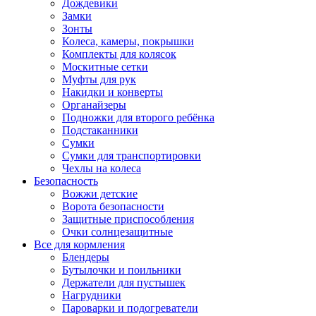
Дождевики
Замки
Зонты
Колеса, камеры, покрышки
Комплекты для колясок
Москитные сетки
Муфты для рук
Накидки и конверты
Органайзеры
Подножки для второго ребёнка
Подстаканники
Сумки
Сумки для транспортировки
Чехлы на колеса
Безопасность
Вожжи детские
Ворота безопасности
Защитные приспособления
Очки солнцезащитные
Все для кормления
Блендеры
Бутылочки и поильники
Держатели для пустышек
Нагрудники
Пароварки и подогреватели