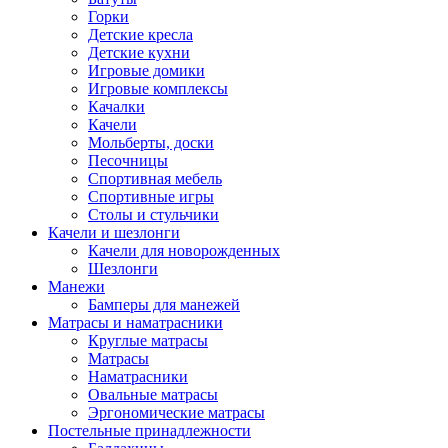
Горки
Детские кресла
Детские кухни
Игровые домики
Игровые комплексы
Качалки
Качели
Мольберты, доски
Песочницы
Спортивная мебель
Спортивные игры
Столы и стульчики
Качели и шезлонги
Качели для новорожденных
Шезлонги
Манежи
Бамперы для манежей
Матрасы и наматрасники
Круглые матрасы
Матрасы
Наматрасники
Овальные матрасы
Эргономические матрасы
Постельные принадлежности