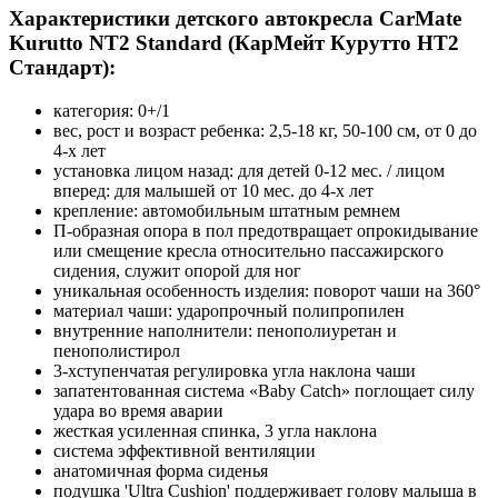
Характеристики детского автокресла CarMate
Kurutto NT2 Standard (КарМейт Курутто НТ2
Стандарт):
категория: 0+/1
вес, рост и возраст ребенка: 2,5-18 кг, 50-100 см, от 0 до
4-х лет
установка лицом назад: для детей 0-12 мес. / лицом
вперед: для малышей от 10 мес. до 4-х лет
крепление: автомобильным штатным ремнем
П-образная опора в пол предотвращает опрокидывание
или смещение кресла относительно пассажирского
сидения, служит опорой для ног
уникальная особенность изделия: поворот чаши на 360°
материал чаши: ударопрочный полипропилен
внутренние наполнители: пенополиуретан и
пенополистирол
3-хступенчатая регулировка угла наклона чаши
запатентованная система «Baby Catch» поглощает силу
удара во время аварии
жесткая усиленная спинка, 3 угла наклона
система эффективной вентиляции
анатомичная форма сиденья
подушка 'Ultra Cushion' поддерживает голову малыша в