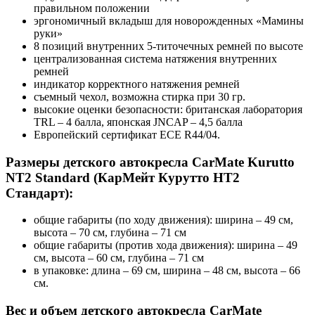
правильном положении
эргономичный вкладыш для новорожденных «Мамины
руки»
8 позиций внутренних 5-титочечных ремней по высоте
централизованная система натяжения внутренних
ремней
индикатор корректного натяжения ремней
съемный чехол, возможна стирка при 30 гр.
высокие оценки безопасности: британская лаборатория
TRL – 4 балла, японская JNCAP – 4,5 балла
Европейский сертификат ECE R44/04.
Размеры детского автокресла CarMate Kurutto
NT2 Standard (КарМейт Курутто НТ2
Стандарт):
общие габариты (по ходу движения): ширина – 49 см,
высота – 70 см, глубина – 71 см
общие габариты (против хода движения): ширина – 49
см, высота – 60 см, глубина – 71 см
в упаковке: длина – 69 см, ширина – 48 см, высота – 66
см.
Вес и объем детского автокресла CarMate