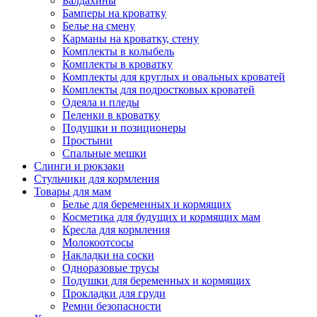
Балдахины
Бамперы на кроватку
Белье на смену
Карманы на кроватку, стену
Комплекты в колыбель
Комплекты в кроватку
Комплекты для круглых и овальных кроватей
Комплекты для подростковых кроватей
Одеяла и пледы
Пеленки в кроватку
Подушки и позиционеры
Простыни
Спальные мешки
Слинги и рюкзаки
Стульчики для кормления
Товары для мам
Белье для беременных и кормящих
Косметика для будущих и кормящих мам
Кресла для кормления
Молокоотсосы
Накладки на соски
Одноразовые трусы
Подушки для беременных и кормящих
Прокладки для груди
Ремни безопасности