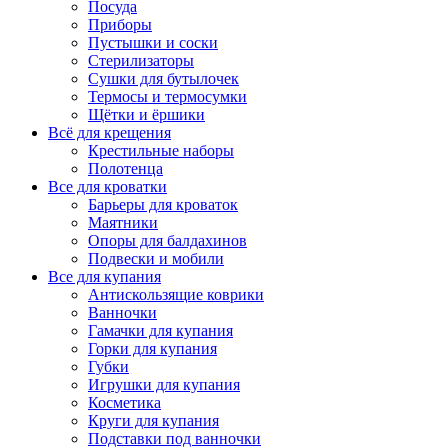
Посуда
Приборы
Пустышки и соски
Стерилизаторы
Сушки для бутылочек
Термосы и термосумки
Щётки и ёршики
Всё для крещения
Крестильные наборы
Полотенца
Все для кроватки
Барьеры для кроваток
Маятники
Опоры для балдахинов
Подвески и мобили
Все для купания
Антискользящие коврики
Ванночки
Гамачки для купания
Горки для купания
Губки
Игрушки для купания
Косметика
Круги для купания
Подставки под ванночки