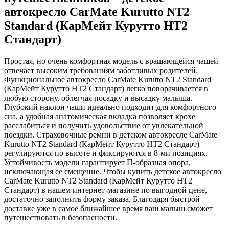
автокресло CarMate Kurutto NT2
Standard (КарМейт Курутто НТ2
Стандарт)
Простая, но очень комфортная модель с вращающейся чашей
отвечает высоким требованиям заботливых родителей.
Функциональное автокресло CarMate Kurutto NT2 Standard
(КарМейт Курутто НТ2 Стандарт) легко поворачивается в
любую сторону, облегчая посадку и высадку малыша.
Глубокий наклон чаши идеально подходит для комфортного
сна, а удобная анатомическая вкладка позволяет крохе
расслабиться и получить удовольствие от увлекательной
поездки. Страховочные ремни в детском автокресле CarMate
Kurutto NT2 Standard (КарМейт Курутто НТ2 Стандарт)
регулируются по высоте и фиксируются в 8-ми позициях.
Устойчивость модели гарантирует П-образная опора,
исключающая ее смещение. Чтобы купить детское автокресло
CarMate Kurutto NT2 Standard (КарМейт Курутто НТ2
Стандарт) в нашем интернет-магазине по выгодной цене,
достаточно заполнить форму заказа. Благодаря быстрой
доставке уже в самое ближайшее время ваш малыш сможет
путешествовать в безопасности.