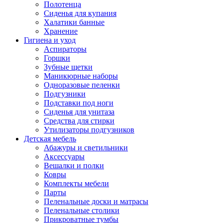
Полотенца
Сиденья для купания
Халатики банные
Хранение
Гигиена и уход
Аспираторы
Горшки
Зубные щетки
Маникюрные наборы
Одноразовые пеленки
Подгузники
Подставки под ноги
Сиденья для унитаза
Средства для стирки
Утилизаторы подгузников
Детская мебель
Абажуры и светильники
Аксессуары
Вешалки и полки
Ковры
Комплекты мебели
Парты
Пеленальные доски и матрасы
Пеленальные столики
Прикроватные тумбы