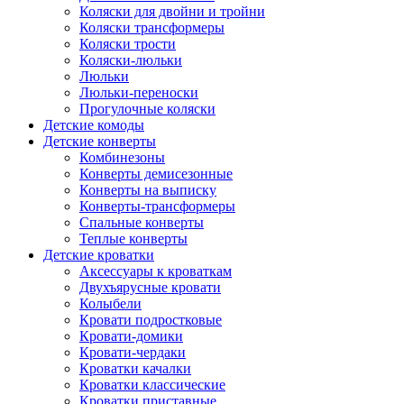
Коляски для двойни и тройни
Коляски трансформеры
Коляски трости
Коляски-люльки
Люльки
Люльки-переноски
Прогулочные коляски
Детские комоды
Детские конверты
Комбинезоны
Конверты демисезонные
Конверты на выписку
Конверты-трансформеры
Спальные конверты
Теплые конверты
Детские кроватки
Аксессуары к кроваткам
Двухъярусные кровати
Колыбели
Кровати подростковые
Кровати-домики
Кровати-чердаки
Кроватки качалки
Кроватки классические
Кроватки приставные