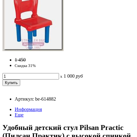
1 450
Скидка 31%
1 000
руб
x
Артикул: be-614882
Информация
Еще
Удобный детский стул Pilsan Practic
(Пилсан Практик) с высокой спинкой