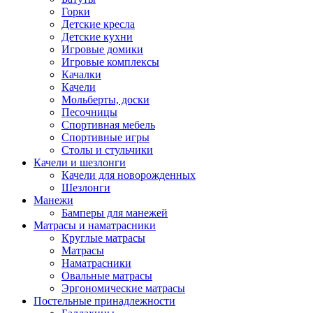
Горки
Детские кресла
Детские кухни
Игровые домики
Игровые комплексы
Качалки
Качели
Мольберты, доски
Песочницы
Спортивная мебель
Спортивные игры
Столы и стульчики
Качели и шезлонги
Качели для новорожденных
Шезлонги
Манежи
Бамперы для манежей
Матрасы и наматрасники
Круглые матрасы
Матрасы
Наматрасники
Овальные матрасы
Эргономические матрасы
Постельные принадлежности