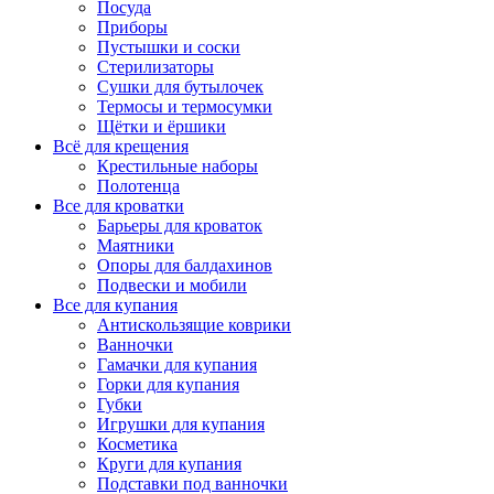
Посуда
Приборы
Пустышки и соски
Стерилизаторы
Сушки для бутылочек
Термосы и термосумки
Щётки и ёршики
Всё для крещения
Крестильные наборы
Полотенца
Все для кроватки
Барьеры для кроваток
Маятники
Опоры для балдахинов
Подвески и мобили
Все для купания
Антискользящие коврики
Ванночки
Гамачки для купания
Горки для купания
Губки
Игрушки для купания
Косметика
Круги для купания
Подставки под ванночки