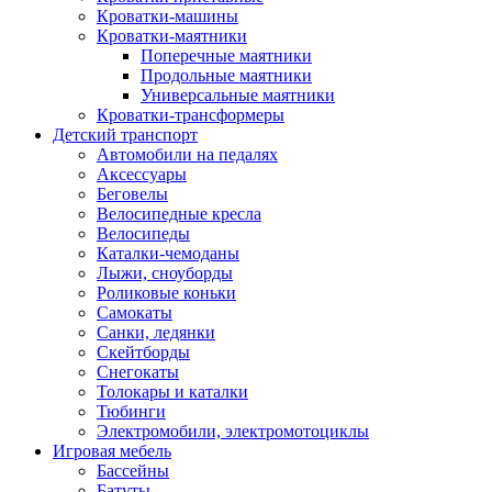
Кроватки-машины
Кроватки-маятники
Поперечные маятники
Продольные маятники
Универсальные маятники
Кроватки-трансформеры
Детский транспорт
Автомобили на педалях
Аксессуары
Беговелы
Велосипедные кресла
Велосипеды
Каталки-чемоданы
Лыжи, сноуборды
Роликовые коньки
Самокаты
Санки, ледянки
Скейтборды
Снегокаты
Толокары и каталки
Тюбинги
Электромобили, электромотоциклы
Игровая мебель
Бассейны
Батуты