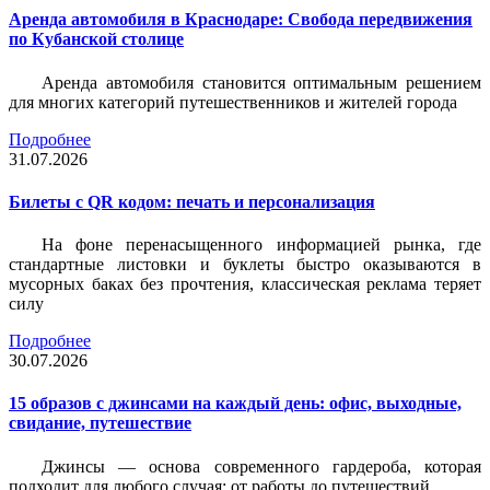
Аренда автомобиля в Краснодаре: Свобода передвижения
по Кубанской столице
Аренда автомобиля становится оптимальным решением
для многих категорий путешественников и жителей города
Подробнее
31.07.2026
Билеты c QR кодом: печать и персонализация
На фоне перенасыщенного информацией рынка, где
стандартные листовки и буклеты быстро оказываются в
мусорных баках без прочтения, классическая реклама теряет
силу
Подробнее
30.07.2026
15 образов с джинсами на каждый день: офис, выходные,
свидание, путешествие
Джинсы — основа современного гардероба, которая
подходит для любого случая: от работы до путешествий