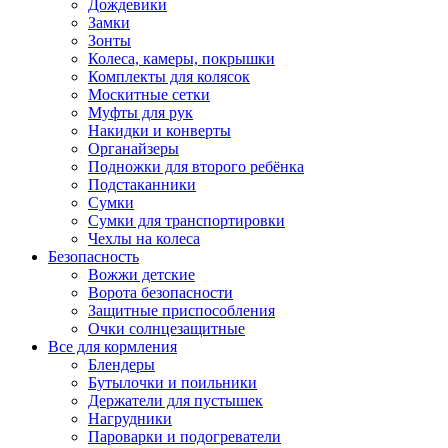
Дождевики
Замки
Зонты
Колеса, камеры, покрышки
Комплекты для колясок
Москитные сетки
Муфты для рук
Накидки и конверты
Органайзеры
Подножки для второго ребёнка
Подстаканники
Сумки
Сумки для транспортировки
Чехлы на колеса
Безопасность
Вожжи детские
Ворота безопасности
Защитные приспособления
Очки солнцезащитные
Все для кормления
Блендеры
Бутылочки и поильники
Держатели для пустышек
Нагрудники
Пароварки и подогреватели