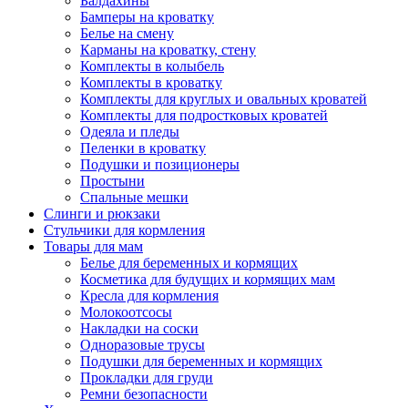
Балдахины
Бамперы на кроватку
Белье на смену
Карманы на кроватку, стену
Комплекты в колыбель
Комплекты в кроватку
Комплекты для круглых и овальных кроватей
Комплекты для подростковых кроватей
Одеяла и пледы
Пеленки в кроватку
Подушки и позиционеры
Простыни
Спальные мешки
Слинги и рюкзаки
Стульчики для кормления
Товары для мам
Белье для беременных и кормящих
Косметика для будущих и кормящих мам
Кресла для кормления
Молокоотсосы
Накладки на соски
Одноразовые трусы
Подушки для беременных и кормящих
Прокладки для груди
Ремни безопасности