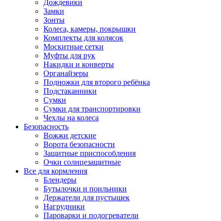
Дождевики
Замки
Зонты
Колеса, камеры, покрышки
Комплекты для колясок
Москитные сетки
Муфты для рук
Накидки и конверты
Органайзеры
Подножки для второго ребёнка
Подстаканники
Сумки
Сумки для транспортировки
Чехлы на колеса
Безопасность
Вожжи детские
Ворота безопасности
Защитные приспособления
Очки солнцезащитные
Все для кормления
Блендеры
Бутылочки и поильники
Держатели для пустышек
Нагрудники
Пароварки и подогреватели