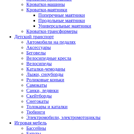
Кроватки-машины
Кроватки-маятники
Поперечные маятники
Продольные маятники
Универсальные маятники
Кроватки-трансформеры
Детский транспорт
Автомобили на педалях
Аксессуары
Беговелы
Велосипедные кресла
Велосипеды
Каталки-чемоданы
Лыжи, сноуборды
Роликовые коньки
Самокаты
Санки, ледянки
Скейтборды
Снегокаты
Толокары и каталки
Тюбинги
Электромобили, электромотоциклы
Игровая мебель
Бассейны
Батуты