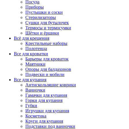
Посуда
Приборы
Пустышки и соски
Стерилизаторы
Сушки для бутылочек
Термосы и термосумки
Щётки и ёршики
Всё для крещения
Крестильные наборы
Полотенца
Все для кроватки
Барьеры для кроваток
Маятники
Опоры для балдахинов
Подвески и мобили
Все для купания
Антискользящие коврики
Ванночки
Гамачки для купания
Горки для купания
Губки
Игрушки для купания
Косметика
Круги для купания
Подставки под ванночки