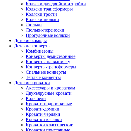
Коляски для двойни и тройни
Коляски трансформеры
Коляски трости
Коляски-люльки
Люльки
Люльки-переноски
Прогулочные коляски
Детские комоды
Детские конверты
Комбинезоны
Конверты демисезонные
Конверты на выписку
Конверты-трансформеры
Спальные конверты
Теплые конверты
Детские кроватки
Аксессуары к кроваткам
Двухъярусные кровати
Колыбели
Кровати подростковые
Кровати-домики
Кровати-чердаки
Кроватки качалки
Кроватки классические
Кроватки приставные