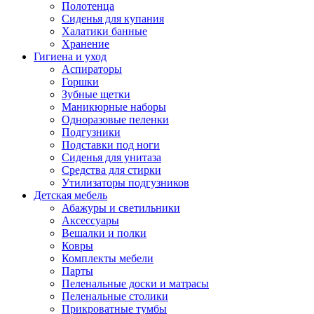
Полотенца
Сиденья для купания
Халатики банные
Хранение
Гигиена и уход
Аспираторы
Горшки
Зубные щетки
Маникюрные наборы
Одноразовые пеленки
Подгузники
Подставки под ноги
Сиденья для унитаза
Средства для стирки
Утилизаторы подгузников
Детская мебель
Абажуры и светильники
Аксессуары
Вешалки и полки
Ковры
Комплекты мебели
Парты
Пеленальные доски и матрасы
Пеленальные столики
Прикроватные тумбы