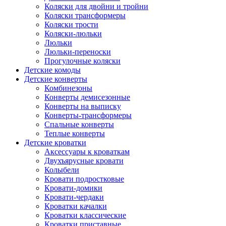
Коляски для двойни и тройни
Коляски трансформеры
Коляски трости
Коляски-люльки
Люльки
Люльки-переноски
Прогулочные коляски
Детские комоды
Детские конверты
Комбинезоны
Конверты демисезонные
Конверты на выписку
Конверты-трансформеры
Спальные конверты
Теплые конверты
Детские кроватки
Аксессуары к кроваткам
Двухъярусные кровати
Колыбели
Кровати подростковые
Кровати-домики
Кровати-чердаки
Кроватки качалки
Кроватки классические
Кроватки приставные