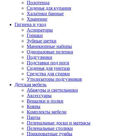
Полотенца
Сиденья для купания
Халатики банные
Хранение
Гигиена и уход
Аспираторы
Горшки
Зубные щетки
Маникюрные наборы
Одноразовые пеленки
Подгузники
Подставки под ноги
Сиденья для унитаза
Средства для стирки
Утилизаторы подгузников
Детская мебель
Абажуры и светильники
Аксессуары
Вешалки и полки
Ковры
Комплекты мебели
Парты
Пеленальные доски и матрасы
Пеленальные столики
Прикроватные тумбы