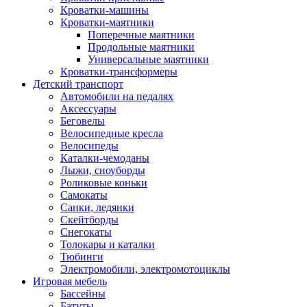
Кроватки-машины
Кроватки-маятники
Поперечные маятники
Продольные маятники
Универсальные маятники
Кроватки-трансформеры
Детский транспорт
Автомобили на педалях
Аксессуары
Беговелы
Велосипедные кресла
Велосипеды
Каталки-чемоданы
Лыжи, сноуборды
Роликовые коньки
Самокаты
Санки, ледянки
Скейтборды
Снегокаты
Толокары и каталки
Тюбинги
Электромобили, электромотоциклы
Игровая мебель
Бассейны
Батуты