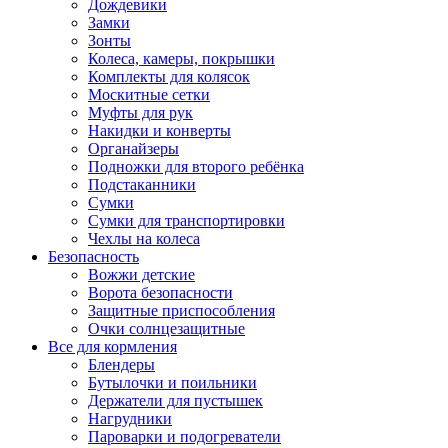
Дождевики
Замки
Зонты
Колеса, камеры, покрышки
Комплекты для колясок
Москитные сетки
Муфты для рук
Накидки и конверты
Органайзеры
Подножки для второго ребёнка
Подстаканники
Сумки
Сумки для транспортировки
Чехлы на колеса
Безопасность
Вожжи детские
Ворота безопасности
Защитные приспособления
Очки солнцезащитные
Все для кормления
Блендеры
Бутылочки и поильники
Держатели для пустышек
Нагрудники
Пароварки и подогреватели