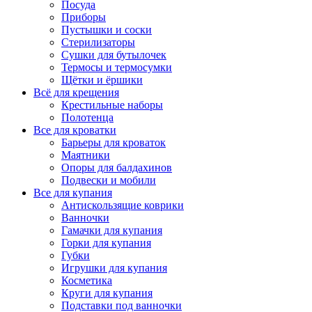
Посуда
Приборы
Пустышки и соски
Стерилизаторы
Сушки для бутылочек
Термосы и термосумки
Щётки и ёршики
Всё для крещения
Крестильные наборы
Полотенца
Все для кроватки
Барьеры для кроваток
Маятники
Опоры для балдахинов
Подвески и мобили
Все для купания
Антискользящие коврики
Ванночки
Гамачки для купания
Горки для купания
Губки
Игрушки для купания
Косметика
Круги для купания
Подставки под ванночки