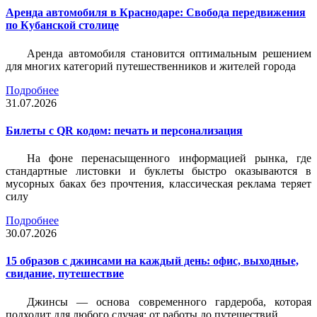
Аренда автомобиля в Краснодаре: Свобода передвижения
по Кубанской столице
Аренда автомобиля становится оптимальным решением
для многих категорий путешественников и жителей города
Подробнее
31.07.2026
Билеты c QR кодом: печать и персонализация
На фоне перенасыщенного информацией рынка, где
стандартные листовки и буклеты быстро оказываются в
мусорных баках без прочтения, классическая реклама теряет
силу
Подробнее
30.07.2026
15 образов с джинсами на каждый день: офис, выходные,
свидание, путешествие
Джинсы — основа современного гардероба, которая
подходит для любого случая: от работы до путешествий