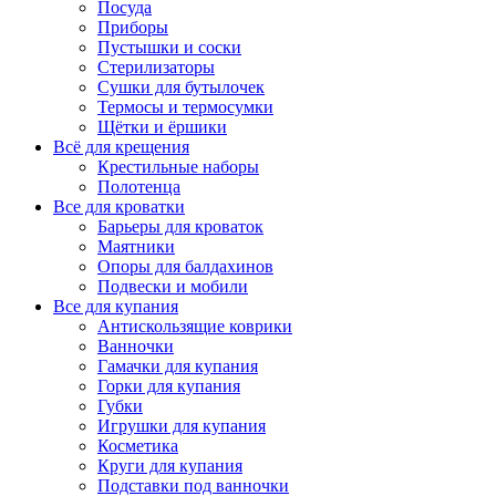
Посуда
Приборы
Пустышки и соски
Стерилизаторы
Сушки для бутылочек
Термосы и термосумки
Щётки и ёршики
Всё для крещения
Крестильные наборы
Полотенца
Все для кроватки
Барьеры для кроваток
Маятники
Опоры для балдахинов
Подвески и мобили
Все для купания
Антискользящие коврики
Ванночки
Гамачки для купания
Горки для купания
Губки
Игрушки для купания
Косметика
Круги для купания
Подставки под ванночки