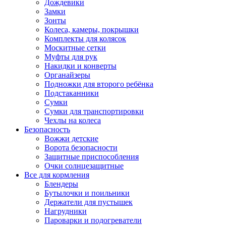
Дождевики
Замки
Зонты
Колеса, камеры, покрышки
Комплекты для колясок
Москитные сетки
Муфты для рук
Накидки и конверты
Органайзеры
Подножки для второго ребёнка
Подстаканники
Сумки
Сумки для транспортировки
Чехлы на колеса
Безопасность
Вожжи детские
Ворота безопасности
Защитные приспособления
Очки солнцезащитные
Все для кормления
Блендеры
Бутылочки и поильники
Держатели для пустышек
Нагрудники
Пароварки и подогреватели