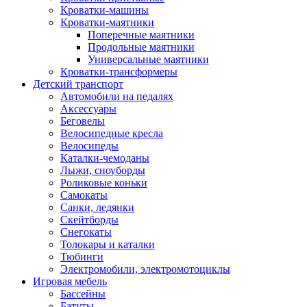
Кроватки-машины
Кроватки-маятники
Поперечные маятники
Продольные маятники
Универсальные маятники
Кроватки-трансформеры
Детский транспорт
Автомобили на педалях
Аксессуары
Беговелы
Велосипедные кресла
Велосипеды
Каталки-чемоданы
Лыжи, сноуборды
Роликовые коньки
Самокаты
Санки, ледянки
Скейтборды
Снегокаты
Толокары и каталки
Тюбинги
Электромобили, электромотоциклы
Игровая мебель
Бассейны
Батуты