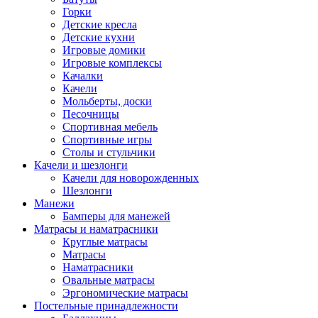
Горки
Детские кресла
Детские кухни
Игровые домики
Игровые комплексы
Качалки
Качели
Мольберты, доски
Песочницы
Спортивная мебель
Спортивные игры
Столы и стульчики
Качели и шезлонги
Качели для новорожденных
Шезлонги
Манежи
Бамперы для манежей
Матрасы и наматрасники
Круглые матрасы
Матрасы
Наматрасники
Овальные матрасы
Эргономические матрасы
Постельные принадлежности