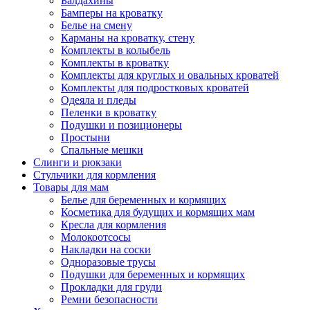
Балдахины
Бамперы на кроватку
Белье на смену
Карманы на кроватку, стену
Комплекты в колыбель
Комплекты в кроватку
Комплекты для круглых и овальных кроватей
Комплекты для подростковых кроватей
Одеяла и пледы
Пеленки в кроватку
Подушки и позиционеры
Простыни
Спальные мешки
Слинги и рюкзаки
Стульчики для кормления
Товары для мам
Белье для беременных и кормящих
Косметика для будущих и кормящих мам
Кресла для кормления
Молокоотсосы
Накладки на соски
Одноразовые трусы
Подушки для беременных и кормящих
Прокладки для груди
Ремни безопасности