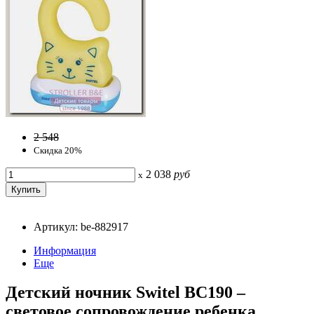
2 548
Скидка 20%
2 038
руб
x
Артикул: be-882917
Информация
Еще
Детский ночник Switel BC190 –
световое сопровождение ребенка