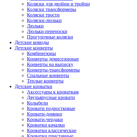
Коляски для двойни и тройни
Коляски трансформеры
Коляски трости
Коляски-люльки
Люльки
Люльки-переноски
Прогулочные коляски
Детские комоды
Детские конверты
Комбинезоны
Конверты демисезонные
Конверты на выписку
Конверты-трансформеры
Спальные конверты
Теплые конверты
Детские кроватки
Аксессуары к кроваткам
Двухъярусные кровати
Колыбели
Кровати подростковые
Кровати-домики
Кровати-чердаки
Кроватки качалки
Кроватки классические
Кроватки приставные