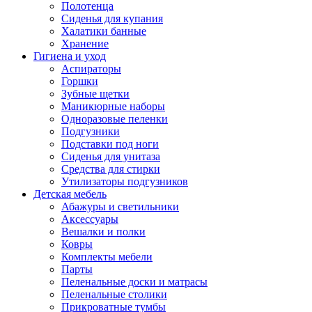
Полотенца
Сиденья для купания
Халатики банные
Хранение
Гигиена и уход
Аспираторы
Горшки
Зубные щетки
Маникюрные наборы
Одноразовые пеленки
Подгузники
Подставки под ноги
Сиденья для унитаза
Средства для стирки
Утилизаторы подгузников
Детская мебель
Абажуры и светильники
Аксессуары
Вешалки и полки
Ковры
Комплекты мебели
Парты
Пеленальные доски и матрасы
Пеленальные столики
Прикроватные тумбы