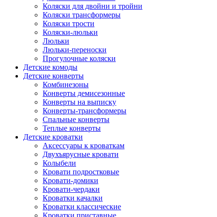
Коляски для двойни и тройни
Коляски трансформеры
Коляски трости
Коляски-люльки
Люльки
Люльки-переноски
Прогулочные коляски
Детские комоды
Детские конверты
Комбинезоны
Конверты демисезонные
Конверты на выписку
Конверты-трансформеры
Спальные конверты
Теплые конверты
Детские кроватки
Аксессуары к кроваткам
Двухъярусные кровати
Колыбели
Кровати подростковые
Кровати-домики
Кровати-чердаки
Кроватки качалки
Кроватки классические
Кроватки приставные