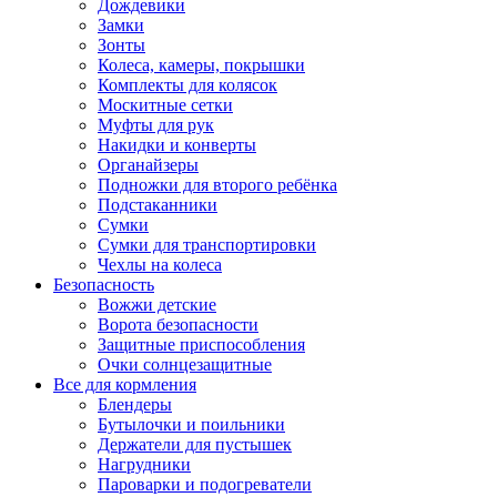
Дождевики
Замки
Зонты
Колеса, камеры, покрышки
Комплекты для колясок
Москитные сетки
Муфты для рук
Накидки и конверты
Органайзеры
Подножки для второго ребёнка
Подстаканники
Сумки
Сумки для транспортировки
Чехлы на колеса
Безопасность
Вожжи детские
Ворота безопасности
Защитные приспособления
Очки солнцезащитные
Все для кормления
Блендеры
Бутылочки и поильники
Держатели для пустышек
Нагрудники
Пароварки и подогреватели