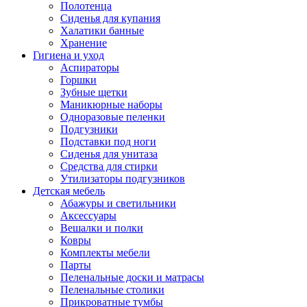
Полотенца
Сиденья для купания
Халатики банные
Хранение
Гигиена и уход
Аспираторы
Горшки
Зубные щетки
Маникюрные наборы
Одноразовые пеленки
Подгузники
Подставки под ноги
Сиденья для унитаза
Средства для стирки
Утилизаторы подгузников
Детская мебель
Абажуры и светильники
Аксессуары
Вешалки и полки
Ковры
Комплекты мебели
Парты
Пеленальные доски и матрасы
Пеленальные столики
Прикроватные тумбы