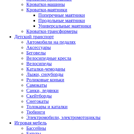
Кроватки-машины
Кроватки-маятники
Поперечные маятники
Продольные маятники
Универсальные маятники
Кроватки-трансформеры
Детский транспорт
Автомобили на педалях
Аксессуары
Беговелы
Велосипедные кресла
Велосипеды
Каталки-чемоданы
Лыжи, сноуборды
Роликовые коньки
Самокаты
Санки, ледянки
Скейтборды
Снегокаты
Толокары и каталки
Тюбинги
Электромобили, электромотоциклы
Игровая мебель
Бассейны
Батуты