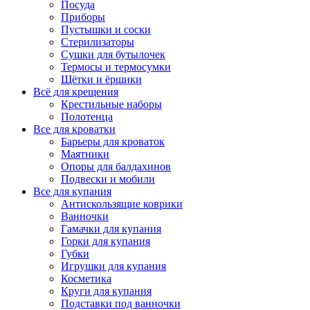
Посуда
Приборы
Пустышки и соски
Стерилизаторы
Сушки для бутылочек
Термосы и термосумки
Щётки и ёршики
Всё для крещения
Крестильные наборы
Полотенца
Все для кроватки
Барьеры для кроваток
Маятники
Опоры для балдахинов
Подвески и мобили
Все для купания
Антискользящие коврики
Ванночки
Гамачки для купания
Горки для купания
Губки
Игрушки для купания
Косметика
Круги для купания
Подставки под ванночки