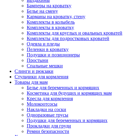
Балдахины
Бамперы на кроватку
Белье на смену
Карманы на кроватку, стену
Комплекты в колыбель
Комплекты в кроватку
Комплекты для круглых и овальных кроватей
Комплекты для подростковых кроватей
Одеяла и пледы
Пеленки в кроватку
Подушки и позиционеры
Простыни
Спальные мешки
Слинги и рюкзаки
Стульчики для кормления
Товары для мам
Белье для беременных и кормящих
Косметика для будущих и кормящих мам
Кресла для кормления
Молокоотсосы
Накладки на соски
Одноразовые трусы
Подушки для беременных и кормящих
Прокладки для груди
Ремни безопасности