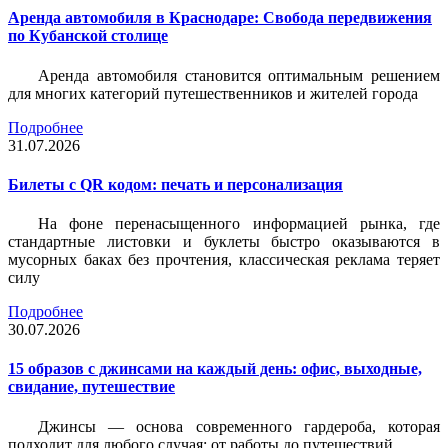
Аренда автомобиля в Краснодаре: Свобода передвижения
по Кубанской столице
Аренда автомобиля становится оптимальным решением
для многих категорий путешественников и жителей города
Подробнее
31.07.2026
Билеты c QR кодом: печать и персонализация
На фоне перенасыщенного информацией рынка, где
стандартные листовки и буклеты быстро оказываются в
мусорных баках без прочтения, классическая реклама теряет
силу
Подробнее
30.07.2026
15 образов с джинсами на каждый день: офис, выходные,
свидание, путешествие
Джинсы — основа современного гардероба, которая
подходит для любого случая: от работы до путешествий