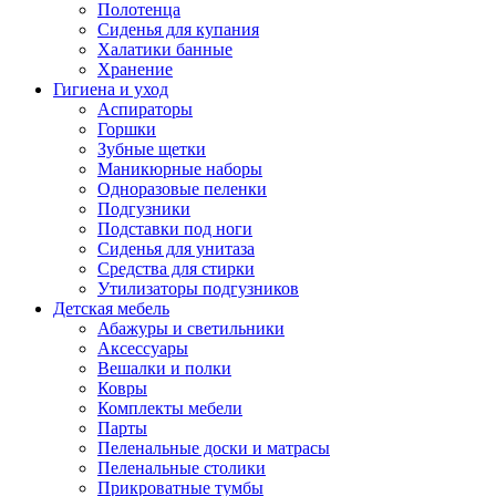
Полотенца
Сиденья для купания
Халатики банные
Хранение
Гигиена и уход
Аспираторы
Горшки
Зубные щетки
Маникюрные наборы
Одноразовые пеленки
Подгузники
Подставки под ноги
Сиденья для унитаза
Средства для стирки
Утилизаторы подгузников
Детская мебель
Абажуры и светильники
Аксессуары
Вешалки и полки
Ковры
Комплекты мебели
Парты
Пеленальные доски и матрасы
Пеленальные столики
Прикроватные тумбы