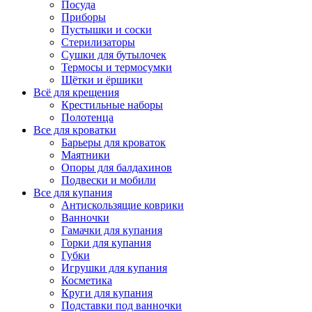
Посуда
Приборы
Пустышки и соски
Стерилизаторы
Сушки для бутылочек
Термосы и термосумки
Щётки и ёршики
Всё для крещения
Крестильные наборы
Полотенца
Все для кроватки
Барьеры для кроваток
Маятники
Опоры для балдахинов
Подвески и мобили
Все для купания
Антискользящие коврики
Ванночки
Гамачки для купания
Горки для купания
Губки
Игрушки для купания
Косметика
Круги для купания
Подставки под ванночки