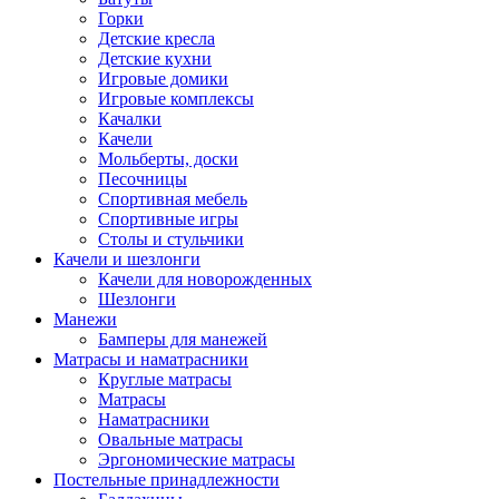
Горки
Детские кресла
Детские кухни
Игровые домики
Игровые комплексы
Качалки
Качели
Мольберты, доски
Песочницы
Спортивная мебель
Спортивные игры
Столы и стульчики
Качели и шезлонги
Качели для новорожденных
Шезлонги
Манежи
Бамперы для манежей
Матрасы и наматрасники
Круглые матрасы
Матрасы
Наматрасники
Овальные матрасы
Эргономические матрасы
Постельные принадлежности