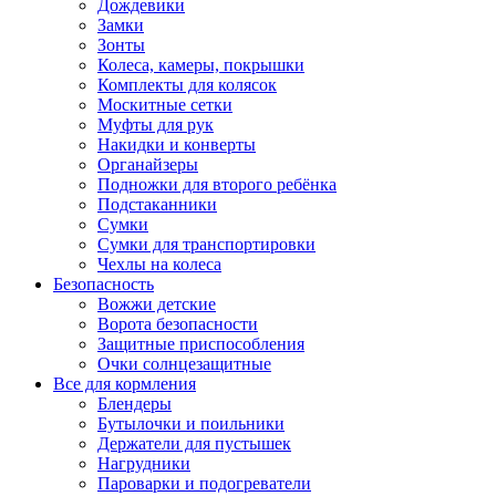
Дождевики
Замки
Зонты
Колеса, камеры, покрышки
Комплекты для колясок
Москитные сетки
Муфты для рук
Накидки и конверты
Органайзеры
Подножки для второго ребёнка
Подстаканники
Сумки
Сумки для транспортировки
Чехлы на колеса
Безопасность
Вожжи детские
Ворота безопасности
Защитные приспособления
Очки солнцезащитные
Все для кормления
Блендеры
Бутылочки и поильники
Держатели для пустышек
Нагрудники
Пароварки и подогреватели