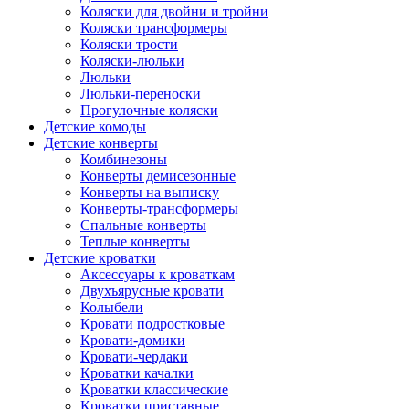
Коляски для двойни и тройни
Коляски трансформеры
Коляски трости
Коляски-люльки
Люльки
Люльки-переноски
Прогулочные коляски
Детские комоды
Детские конверты
Комбинезоны
Конверты демисезонные
Конверты на выписку
Конверты-трансформеры
Спальные конверты
Теплые конверты
Детские кроватки
Аксессуары к кроваткам
Двухъярусные кровати
Колыбели
Кровати подростковые
Кровати-домики
Кровати-чердаки
Кроватки качалки
Кроватки классические
Кроватки приставные