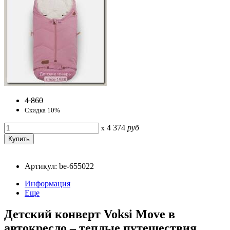
4 860
Скидка 10%
4 374
руб
x
Артикул: be-655022
Информация
Еще
Детский конверт Voksi Move в
автокресло – теплые путешествия