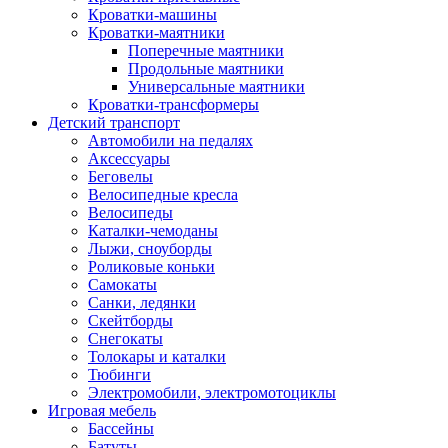
Кроватки-машины
Кроватки-маятники
Поперечные маятники
Продольные маятники
Универсальные маятники
Кроватки-трансформеры
Детский транспорт
Автомобили на педалях
Аксессуары
Беговелы
Велосипедные кресла
Велосипеды
Каталки-чемоданы
Лыжи, сноуборды
Роликовые коньки
Самокаты
Санки, ледянки
Скейтборды
Снегокаты
Толокары и каталки
Тюбинги
Электромобили, электромотоциклы
Игровая мебель
Бассейны
Батуты