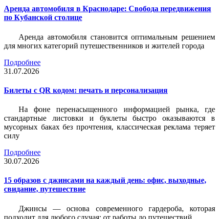
Аренда автомобиля в Краснодаре: Свобода передвижения
по Кубанской столице
Аренда автомобиля становится оптимальным решением
для многих категорий путешественников и жителей города
Подробнее
31.07.2026
Билеты c QR кодом: печать и персонализация
На фоне перенасыщенного информацией рынка, где
стандартные листовки и буклеты быстро оказываются в
мусорных баках без прочтения, классическая реклама теряет
силу
Подробнее
30.07.2026
15 образов с джинсами на каждый день: офис, выходные,
свидание, путешествие
Джинсы — основа современного гардероба, которая
подходит для любого случая: от работы до путешествий