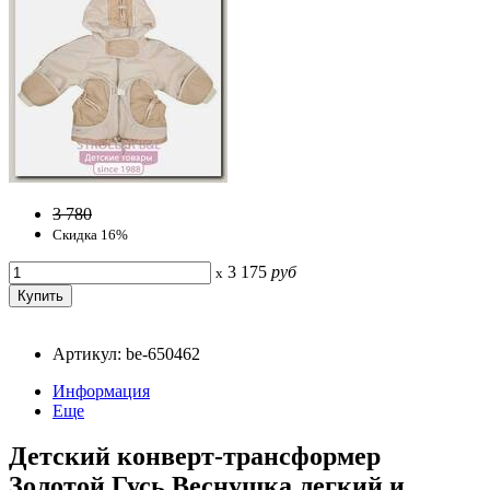
3 780
Скидка 16%
3 175
руб
x
Артикул: be-650462
Информация
Еще
Детский конверт-трансформер
Золотой Гусь Веснушка легкий и