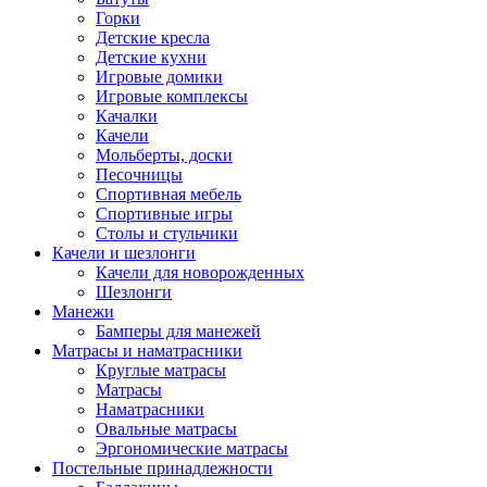
Горки
Детские кресла
Детские кухни
Игровые домики
Игровые комплексы
Качалки
Качели
Мольберты, доски
Песочницы
Спортивная мебель
Спортивные игры
Столы и стульчики
Качели и шезлонги
Качели для новорожденных
Шезлонги
Манежи
Бамперы для манежей
Матрасы и наматрасники
Круглые матрасы
Матрасы
Наматрасники
Овальные матрасы
Эргономические матрасы
Постельные принадлежности