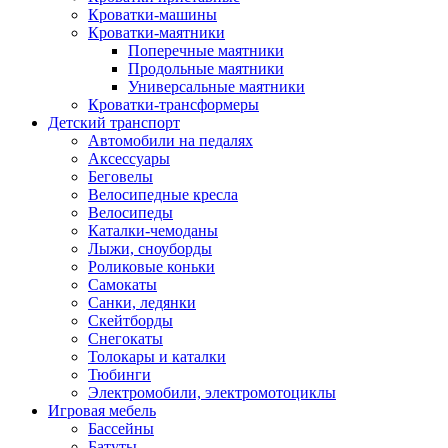
Кроватки-машины
Кроватки-маятники
Поперечные маятники
Продольные маятники
Универсальные маятники
Кроватки-трансформеры
Детский транспорт
Автомобили на педалях
Аксессуары
Беговелы
Велосипедные кресла
Велосипеды
Каталки-чемоданы
Лыжи, сноуборды
Роликовые коньки
Самокаты
Санки, ледянки
Скейтборды
Снегокаты
Толокары и каталки
Тюбинги
Электромобили, электромотоциклы
Игровая мебель
Бассейны
Батуты