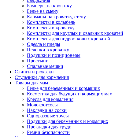
Балдахины
Бамперы на кроватку
Белье на смену
Карманы на кроватку, стену
Комплекты в колыбель
Комплекты в кроватку
Комплекты для круглых и овальных кроватей
Комплекты для подростковых кроватей
Одеяла и пледы
Пеленки в кроватку
Подушки и позиционеры
Простыни
Спальные мешки
Слинги и рюкзаки
Стульчики для кормления
Товары для мам
Белье для беременных и кормящих
Косметика для будущих и кормящих мам
Кресла для кормления
Молокоотсосы
Накладки на соски
Одноразовые трусы
Подушки для беременных и кормящих
Прокладки для груди
Ремни безопасности