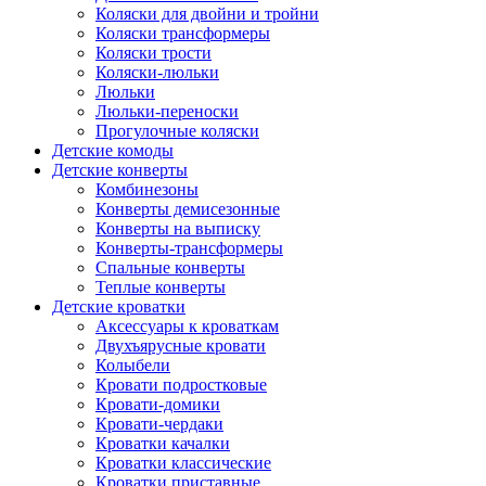
Коляски для двойни и тройни
Коляски трансформеры
Коляски трости
Коляски-люльки
Люльки
Люльки-переноски
Прогулочные коляски
Детские комоды
Детские конверты
Комбинезоны
Конверты демисезонные
Конверты на выписку
Конверты-трансформеры
Спальные конверты
Теплые конверты
Детские кроватки
Аксессуары к кроваткам
Двухъярусные кровати
Колыбели
Кровати подростковые
Кровати-домики
Кровати-чердаки
Кроватки качалки
Кроватки классические
Кроватки приставные