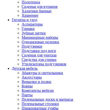
Полотенца
Сиденья для купания
Халатики банные
Хранение
Гигиена и уход
Аспираторы
Горшки
Зубные щетки
Маникюрные наборы
Одноразовые пеленки
Подгузники
Подставки под ноги
Сиденья для унитаза
Средства для стирки
Утилизаторы подгузников
Детская мебель
Абажуры и светильники
Аксессуары
Вешалки и полки
Ковры
Комплекты мебели
Парты
Пеленальные доски и матрасы
Пеленальные столики
Прикроватные тумбы