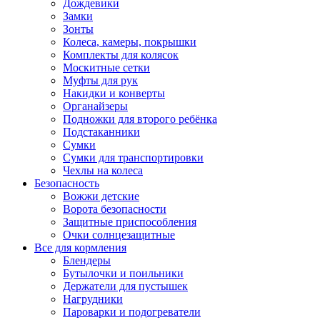
Дождевики
Замки
Зонты
Колеса, камеры, покрышки
Комплекты для колясок
Москитные сетки
Муфты для рук
Накидки и конверты
Органайзеры
Подножки для второго ребёнка
Подстаканники
Сумки
Сумки для транспортировки
Чехлы на колеса
Безопасность
Вожжи детские
Ворота безопасности
Защитные приспособления
Очки солнцезащитные
Все для кормления
Блендеры
Бутылочки и поильники
Держатели для пустышек
Нагрудники
Пароварки и подогреватели