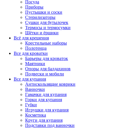
Посуда
Приборы
Пустышки и соски
Стерилизаторы
Сушки для бутылочек
Термосы и термосумки
Щётки и ёршики
Всё для крещения
Крестильные наборы
Полотенца
Все для кроватки
Барьеры для кроваток
Маятники
Опоры для балдахинов
Подвески и мобили
Все для купания
Антискользящие коврики
Ванночки
Гамачки для купания
Горки для купания
Губки
Игрушки для купания
Косметика
Круги для купания
Подставки под ванночки