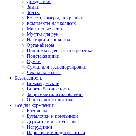
Дождевики
Замки
Зонты
Колеса, камеры, покрышки
Комплекты для колясок
Москитные сетки
Муфты для рук
Накидки и конверты
Органайзеры
Подножки для второго ребёнка
Подстаканники
Сумки
Сумки для транспортировки
Чехлы на колеса
Безопасность
Вожжи детские
Ворота безопасности
Защитные приспособления
Очки солнцезащитные
Все для кормления
Блендеры
Бутылочки и поильники
Держатели для пустышек
Нагрудники
Пароварки и подогреватели