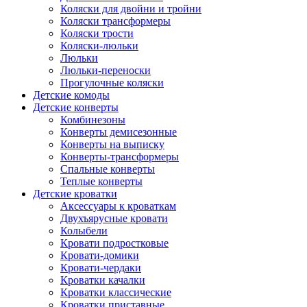
Коляски для двойни и тройни
Коляски трансформеры
Коляски трости
Коляски-люльки
Люльки
Люльки-переноски
Прогулочные коляски
Детские комоды
Детские конверты
Комбинезоны
Конверты демисезонные
Конверты на выписку
Конверты-трансформеры
Спальные конверты
Теплые конверты
Детские кроватки
Аксессуары к кроваткам
Двухъярусные кровати
Колыбели
Кровати подростковые
Кровати-домики
Кровати-чердаки
Кроватки качалки
Кроватки классические
Кроватки приставные