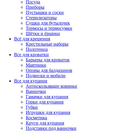
Посуда
Приборы
Пустышки и соски
Стерилизаторы
Сушки для бутылочек
Термосы и термосумки
Щётки и ёршики
Всё для крещения
Крестильные наборы
Полотенца
Все для кроватки
Барьеры для кроваток
Маятники
Опоры для балдахинов
Подвески и мобили
Все для купания
Антискользящие коврики
Ванночки
Гамачки для купания
Горки для купания
Губки
Игрушки для купания
Косметика
Круги для купания
Подставки под ванночки