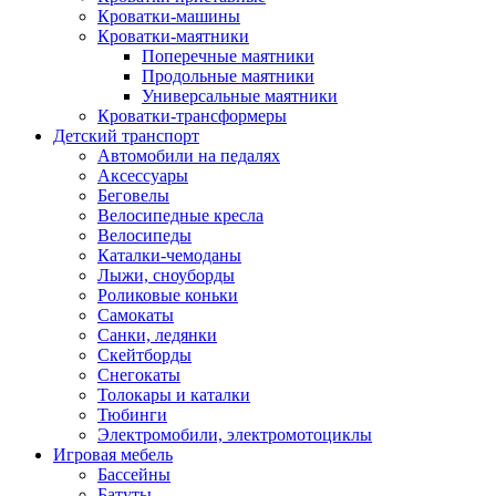
Кроватки-машины
Кроватки-маятники
Поперечные маятники
Продольные маятники
Универсальные маятники
Кроватки-трансформеры
Детский транспорт
Автомобили на педалях
Аксессуары
Беговелы
Велосипедные кресла
Велосипеды
Каталки-чемоданы
Лыжи, сноуборды
Роликовые коньки
Самокаты
Санки, ледянки
Скейтборды
Снегокаты
Толокары и каталки
Тюбинги
Электромобили, электромотоциклы
Игровая мебель
Бассейны
Батуты