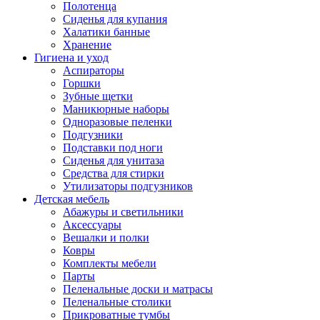
Полотенца
Сиденья для купания
Халатики банные
Хранение
Гигиена и уход
Аспираторы
Горшки
Зубные щетки
Маникюрные наборы
Одноразовые пеленки
Подгузники
Подставки под ноги
Сиденья для унитаза
Средства для стирки
Утилизаторы подгузников
Детская мебель
Абажуры и светильники
Аксессуары
Вешалки и полки
Ковры
Комплекты мебели
Парты
Пеленальные доски и матрасы
Пеленальные столики
Прикроватные тумбы