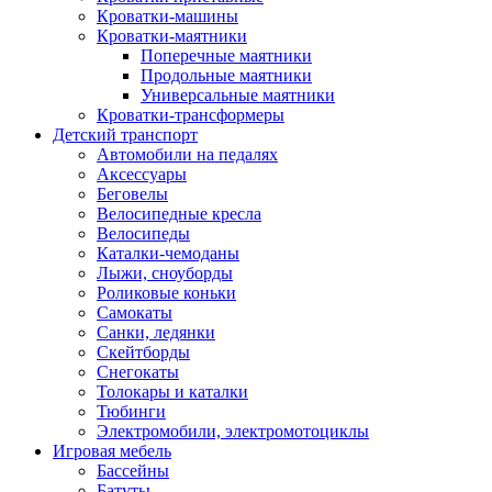
Кроватки-машины
Кроватки-маятники
Поперечные маятники
Продольные маятники
Универсальные маятники
Кроватки-трансформеры
Детский транспорт
Автомобили на педалях
Аксессуары
Беговелы
Велосипедные кресла
Велосипеды
Каталки-чемоданы
Лыжи, сноуборды
Роликовые коньки
Самокаты
Санки, ледянки
Скейтборды
Снегокаты
Толокары и каталки
Тюбинги
Электромобили, электромотоциклы
Игровая мебель
Бассейны
Батуты