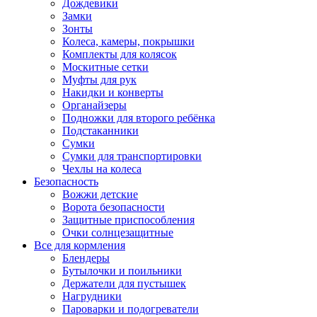
Дождевики
Замки
Зонты
Колеса, камеры, покрышки
Комплекты для колясок
Москитные сетки
Муфты для рук
Накидки и конверты
Органайзеры
Подножки для второго ребёнка
Подстаканники
Сумки
Сумки для транспортировки
Чехлы на колеса
Безопасность
Вожжи детские
Ворота безопасности
Защитные приспособления
Очки солнцезащитные
Все для кормления
Блендеры
Бутылочки и поильники
Держатели для пустышек
Нагрудники
Пароварки и подогреватели