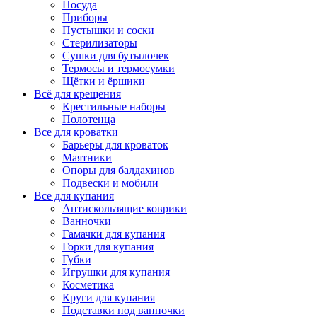
Посуда
Приборы
Пустышки и соски
Стерилизаторы
Сушки для бутылочек
Термосы и термосумки
Щётки и ёршики
Всё для крещения
Крестильные наборы
Полотенца
Все для кроватки
Барьеры для кроваток
Маятники
Опоры для балдахинов
Подвески и мобили
Все для купания
Антискользящие коврики
Ванночки
Гамачки для купания
Горки для купания
Губки
Игрушки для купания
Косметика
Круги для купания
Подставки под ванночки