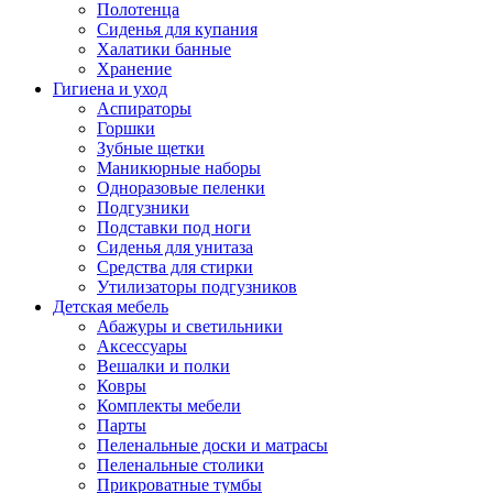
Полотенца
Сиденья для купания
Халатики банные
Хранение
Гигиена и уход
Аспираторы
Горшки
Зубные щетки
Маникюрные наборы
Одноразовые пеленки
Подгузники
Подставки под ноги
Сиденья для унитаза
Средства для стирки
Утилизаторы подгузников
Детская мебель
Абажуры и светильники
Аксессуары
Вешалки и полки
Ковры
Комплекты мебели
Парты
Пеленальные доски и матрасы
Пеленальные столики
Прикроватные тумбы