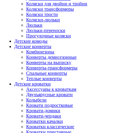
Коляски для двойни и тройни
Коляски трансформеры
Коляски трости
Коляски-люльки
Люльки
Люльки-переноски
Прогулочные коляски
Детские комоды
Детские конверты
Комбинезоны
Конверты демисезонные
Конверты на выписку
Конверты-трансформеры
Спальные конверты
Теплые конверты
Детские кроватки
Аксессуары к кроваткам
Двухъярусные кровати
Колыбели
Кровати подростковые
Кровати-домики
Кровати-чердаки
Кроватки качалки
Кроватки классические
Кроватки приставные