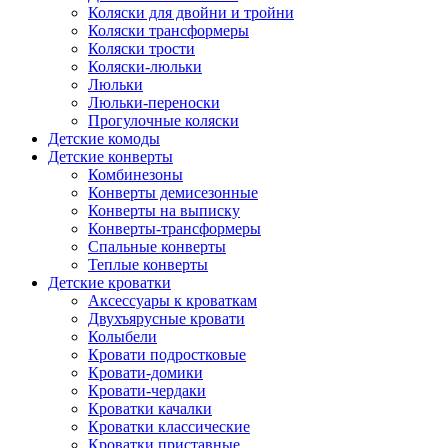
Коляски для двойни и тройни
Коляски трансформеры
Коляски трости
Коляски-люльки
Люльки
Люльки-переноски
Прогулочные коляски
Детские комоды
Детские конверты
Комбинезоны
Конверты демисезонные
Конверты на выписку
Конверты-трансформеры
Спальные конверты
Теплые конверты
Детские кроватки
Аксессуары к кроваткам
Двухъярусные кровати
Колыбели
Кровати подростковые
Кровати-домики
Кровати-чердаки
Кроватки качалки
Кроватки классические
Кроватки приставные