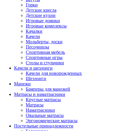
Горки
Детские кресла
Детские кухни
Игровые домики
Игровые комплексы
Качалки
Качели
Мольберты, доски
Песочницы
Спортивная мебель
Спортивные игры
Столы и стульчики
Качели и шезлонги
Качели для новорожденных
Шезлонги
Манежи
Бамперы для манежей
Матрасы и наматрасники
Круглые матрасы
Матрасы
Наматрасники
Овальные матрасы
Эргономические матрасы
Постельные принадлежности