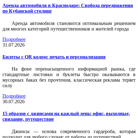
Аренда автомобиля в Краснодаре: Свобода передвижения
по Кубанской столице
Аренда автомобиля становится оптимальным решением
для многих категорий путешественников и жителей города
Подробнее
31.07.2026
Билеты c QR кодом: печать и персонализация
На фоне перенасыщенного информацией рынка, где
стандартные листовки и буклеты быстро оказываются в
мусорных баках без прочтения, классическая реклама теряет
силу
Подробнее
30.07.2026
15 образов с джинсами на каждый день: офис, выходные,
свидание, путешествие
Джинсы — основа современного гардероба, которая
подходит для любого случая: от работы до путешествий