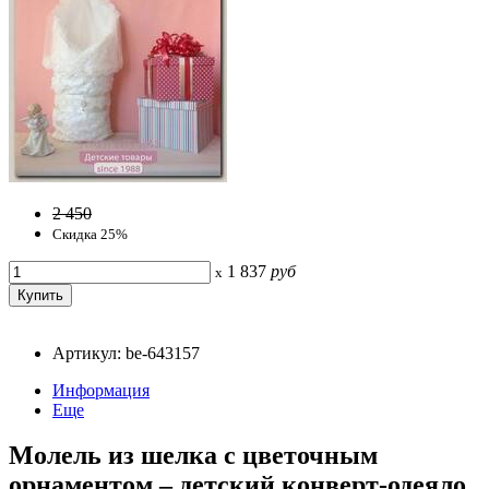
2 450
Скидка 25%
1 837
руб
x
Артикул: be-643157
Информация
Еще
Молель из шелка с цветочным
орнаментом – детский конверт-одеяло