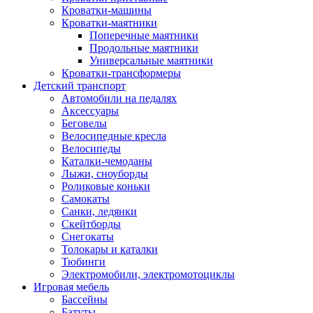
Кроватки-машины
Кроватки-маятники
Поперечные маятники
Продольные маятники
Универсальные маятники
Кроватки-трансформеры
Детский транспорт
Автомобили на педалях
Аксессуары
Беговелы
Велосипедные кресла
Велосипеды
Каталки-чемоданы
Лыжи, сноуборды
Роликовые коньки
Самокаты
Санки, ледянки
Скейтборды
Снегокаты
Толокары и каталки
Тюбинги
Электромобили, электромотоциклы
Игровая мебель
Бассейны
Батуты