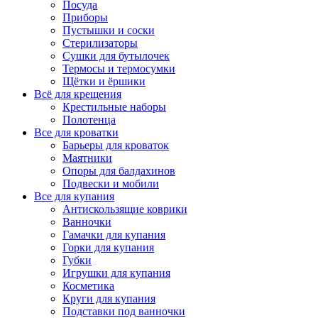
Посуда
Приборы
Пустышки и соски
Стерилизаторы
Сушки для бутылочек
Термосы и термосумки
Щётки и ёршики
Всё для крещения
Крестильные наборы
Полотенца
Все для кроватки
Барьеры для кроваток
Маятники
Опоры для балдахинов
Подвески и мобили
Все для купания
Антискользящие коврики
Ванночки
Гамачки для купания
Горки для купания
Губки
Игрушки для купания
Косметика
Круги для купания
Подставки под ванночки