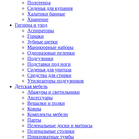
Полотенца
Сиденья для купания
Халатики банные
Хранение
Гигиена и уход
Аспираторы
Горшки
Зубные щетки
Маникюрные наборы
Одноразовые пеленки
Подгузники
Подставки под ноги
Сиденья для унитаза
Средства для стирки
Утилизаторы подгузников
Детская мебель
Абажуры и светильники
Аксессуары
Вешалки и полки
Ковры
Комплекты мебели
Парты
Пеленальные доски и матрасы
Пеленальные столики
Прикроватные тумбы