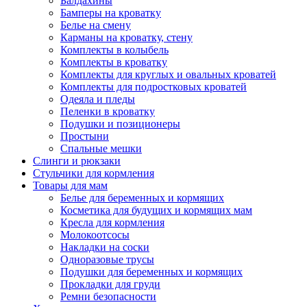
Балдахины
Бамперы на кроватку
Белье на смену
Карманы на кроватку, стену
Комплекты в колыбель
Комплекты в кроватку
Комплекты для круглых и овальных кроватей
Комплекты для подростковых кроватей
Одеяла и пледы
Пеленки в кроватку
Подушки и позиционеры
Простыни
Спальные мешки
Слинги и рюкзаки
Стульчики для кормления
Товары для мам
Белье для беременных и кормящих
Косметика для будущих и кормящих мам
Кресла для кормления
Молокоотсосы
Накладки на соски
Одноразовые трусы
Подушки для беременных и кормящих
Прокладки для груди
Ремни безопасности