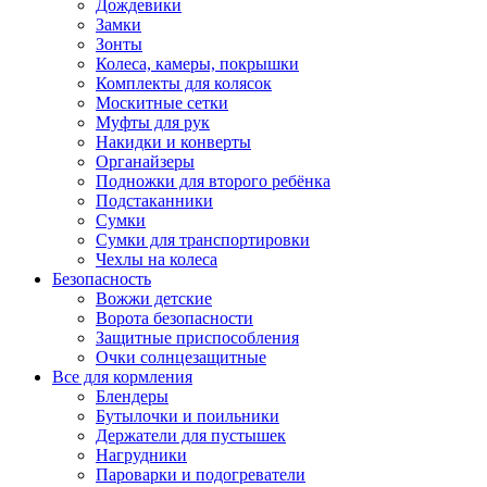
Дождевики
Замки
Зонты
Колеса, камеры, покрышки
Комплекты для колясок
Москитные сетки
Муфты для рук
Накидки и конверты
Органайзеры
Подножки для второго ребёнка
Подстаканники
Сумки
Сумки для транспортировки
Чехлы на колеса
Безопасность
Вожжи детские
Ворота безопасности
Защитные приспособления
Очки солнцезащитные
Все для кормления
Блендеры
Бутылочки и поильники
Держатели для пустышек
Нагрудники
Пароварки и подогреватели