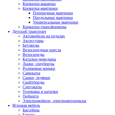
Кроватки-машины
Кроватки-маятники
Поперечные маятники
Продольные маятники
Универсальные маятники
Кроватки-трансформеры
Детский транспорт
Автомобили на педалях
Аксессуары
Беговелы
Велосипедные кресла
Велосипеды
Каталки-чемоданы
Лыжи, сноуборды
Роликовые коньки
Самокаты
Санки, ледянки
Скейтборды
Снегокаты
Толокары и каталки
Тюбинги
Электромобили, электромотоциклы
Игровая мебель
Бассейны
Батуты