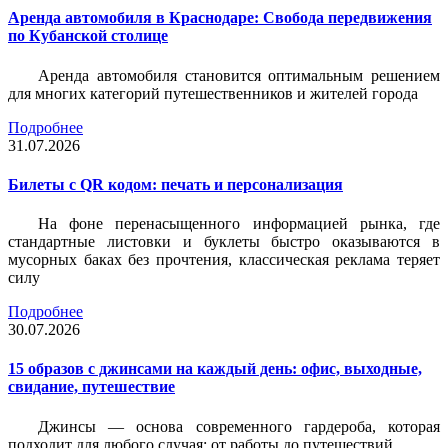
Аренда автомобиля в Краснодаре: Свобода передвижения
по Кубанской столице
Аренда автомобиля становится оптимальным решением
для многих категорий путешественников и жителей города
Подробнее
31.07.2026
Билеты c QR кодом: печать и персонализация
На фоне перенасыщенного информацией рынка, где
стандартные листовки и буклеты быстро оказываются в
мусорных баках без прочтения, классическая реклама теряет
силу
Подробнее
30.07.2026
15 образов с джинсами на каждый день: офис, выходные,
свидание, путешествие
Джинсы — основа современного гардероба, которая
подходит для любого случая: от работы до путешествий