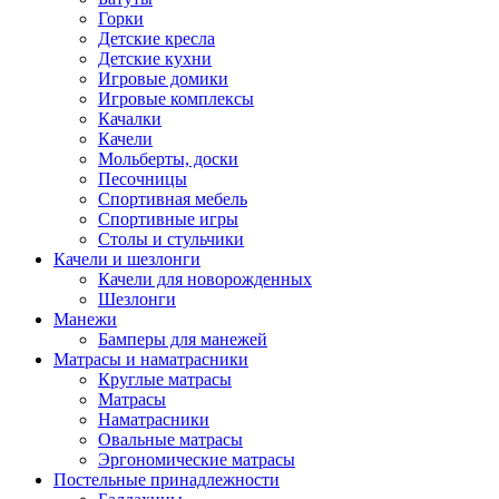
Горки
Детские кресла
Детские кухни
Игровые домики
Игровые комплексы
Качалки
Качели
Мольберты, доски
Песочницы
Спортивная мебель
Спортивные игры
Столы и стульчики
Качели и шезлонги
Качели для новорожденных
Шезлонги
Манежи
Бамперы для манежей
Матрасы и наматрасники
Круглые матрасы
Матрасы
Наматрасники
Овальные матрасы
Эргономические матрасы
Постельные принадлежности