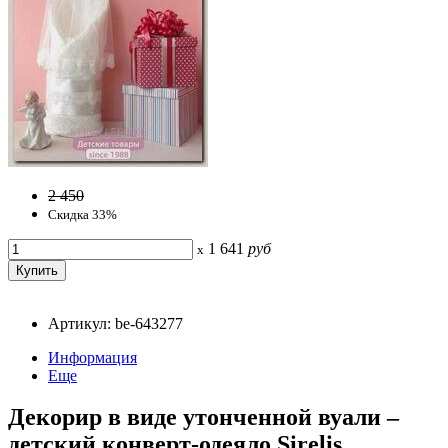
2 450
Скидка 33%
1 641
руб
x
Артикул: be-643277
Информация
Еще
Декорир в виде утонченной вуали –
детский конверт-одеяло Sirelis