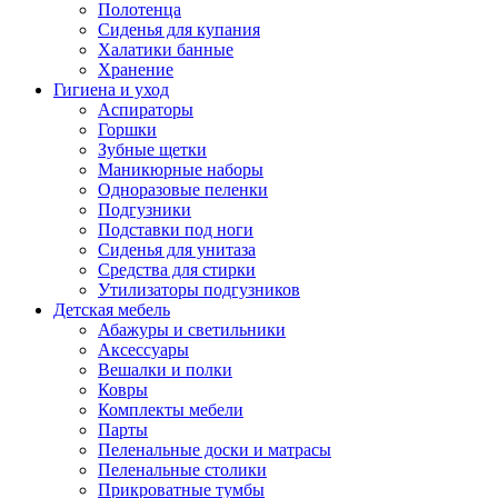
Полотенца
Сиденья для купания
Халатики банные
Хранение
Гигиена и уход
Аспираторы
Горшки
Зубные щетки
Маникюрные наборы
Одноразовые пеленки
Подгузники
Подставки под ноги
Сиденья для унитаза
Средства для стирки
Утилизаторы подгузников
Детская мебель
Абажуры и светильники
Аксессуары
Вешалки и полки
Ковры
Комплекты мебели
Парты
Пеленальные доски и матрасы
Пеленальные столики
Прикроватные тумбы