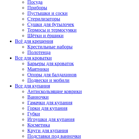
Посуда
Приборы
Пустышки и соски
Стерилизаторы
Сушки для бутылочек
Термосы и термосумки
Щётки и ёршики
Всё для крещения
Крестильные наборы
Полотенца
Все для кроватки
Барьеры для кроваток
Маятники
Опоры для балдахинов
Подвески и мобили
Все для купания
Антискользящие коврики
Ванночки
Гамачки для купания
Горки для купания
Губки
Игрушки для купания
Косметика
Круги для купания
Подставки под ванночки