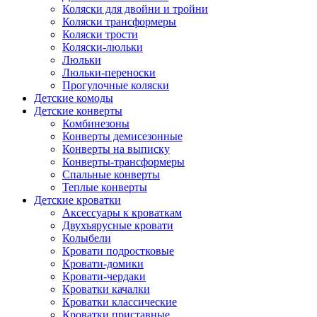
Коляски для двойни и тройни
Коляски трансформеры
Коляски трости
Коляски-люльки
Люльки
Люльки-переноски
Прогулочные коляски
Детские комоды
Детские конверты
Комбинезоны
Конверты демисезонные
Конверты на выписку
Конверты-трансформеры
Спальные конверты
Теплые конверты
Детские кроватки
Аксессуары к кроваткам
Двухъярусные кровати
Колыбели
Кровати подростковые
Кровати-домики
Кровати-чердаки
Кроватки качалки
Кроватки классические
Кроватки приставные