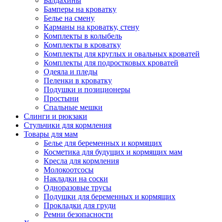
Балдахины
Бамперы на кроватку
Белье на смену
Карманы на кроватку, стену
Комплекты в колыбель
Комплекты в кроватку
Комплекты для круглых и овальных кроватей
Комплекты для подростковых кроватей
Одеяла и пледы
Пеленки в кроватку
Подушки и позиционеры
Простыни
Спальные мешки
Слинги и рюкзаки
Стульчики для кормления
Товары для мам
Белье для беременных и кормящих
Косметика для будущих и кормящих мам
Кресла для кормления
Молокоотсосы
Накладки на соски
Одноразовые трусы
Подушки для беременных и кормящих
Прокладки для груди
Ремни безопасности