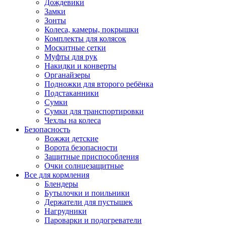
Дождевики
Замки
Зонты
Колеса, камеры, покрышки
Комплекты для колясок
Москитные сетки
Муфты для рук
Накидки и конверты
Органайзеры
Подножки для второго ребёнка
Подстаканники
Сумки
Сумки для транспортировки
Чехлы на колеса
Безопасность
Вожжи детские
Ворота безопасности
Защитные приспособления
Очки солнцезащитные
Все для кормления
Блендеры
Бутылочки и поильники
Держатели для пустышек
Нагрудники
Пароварки и подогреватели