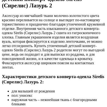
(Сирелис) Лазурь 2
Аксессуар из мягчайшей ткани молочно-золотистого цвета
красиво переливается на солнце и выглядит по-настоящему
торжественно и празднично благодаря утонченной кружевной
отделке. Внутренняя часть изысканного детского конверта-
одеяла Sirelis (Сирелис) Лазурь 2 сшита из гигроскопичного
хлопка. Главным украшением изделия является воздушная
вуаль, которая фиксируется к изделию ленточками, ее можно
легко отсоединить. Купить утонченный детский конверт-
одеяло Sirelis (Сирелис) Лазурь 2 родители могут по выгодной
цене, ведь он подходит и для выписки из роддома, и для
повседневной жизни, и в качестве одеяльца в кроватку.
Фиксируется аксессуар широким поясом на контактных
лентах.
Характеристики детского конверта-одеяла Sirelis
(Сирелис) Лазурь 2:
для малышей от рождения
пол: унисекс
наружная часть – нежнейшая ткань с благородными
бликами