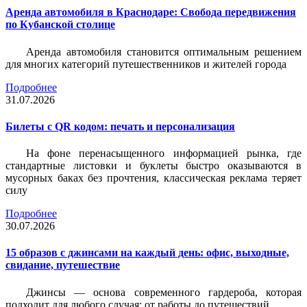
Аренда автомобиля в Краснодаре: Свобода передвижения
по Кубанской столице
Аренда автомобиля становится оптимальным решением
для многих категорий путешественников и жителей города
Подробнее
31.07.2026
Билеты c QR кодом: печать и персонализация
На фоне перенасыщенного информацией рынка, где
стандартные листовки и буклеты быстро оказываются в
мусорных баках без прочтения, классическая реклама теряет
силу
Подробнее
30.07.2026
15 образов с джинсами на каждый день: офис, выходные,
свидание, путешествие
Джинсы — основа современного гардероба, которая
подходит для любого случая: от работы до путешествий