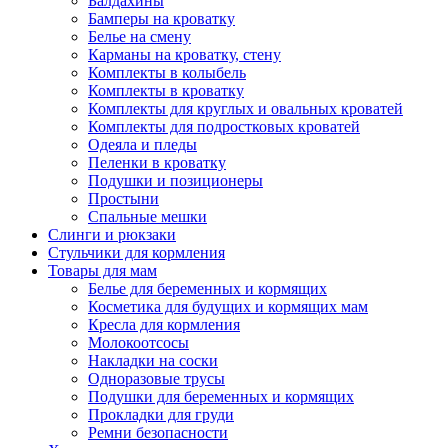
Балдахины
Бамперы на кроватку
Белье на смену
Карманы на кроватку, стену
Комплекты в колыбель
Комплекты в кроватку
Комплекты для круглых и овальных кроватей
Комплекты для подростковых кроватей
Одеяла и пледы
Пеленки в кроватку
Подушки и позиционеры
Простыни
Спальные мешки
Слинги и рюкзаки
Стульчики для кормления
Товары для мам
Белье для беременных и кормящих
Косметика для будущих и кормящих мам
Кресла для кормления
Молокоотсосы
Накладки на соски
Одноразовые трусы
Подушки для беременных и кормящих
Прокладки для груди
Ремни безопасности