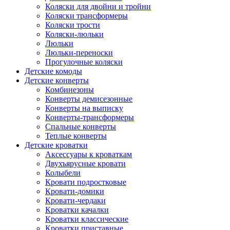
Коляски для двойни и тройни
Коляски трансформеры
Коляски трости
Коляски-люльки
Люльки
Люльки-переноски
Прогулочные коляски
Детские комоды
Детские конверты
Комбинезоны
Конверты демисезонные
Конверты на выписку
Конверты-трансформеры
Спальные конверты
Теплые конверты
Детские кроватки
Аксессуары к кроваткам
Двухъярусные кровати
Колыбели
Кровати подростковые
Кровати-домики
Кровати-чердаки
Кроватки качалки
Кроватки классические
Кроватки приставные