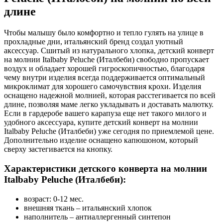
длине
Чтобы малышу было комфортно и тепло гулять на улице в
прохладные дни, итальянский бренд создал уютный
аксессуар. Сшитый из натурального хлопка, детский конверт
на молнии Italbaby Peluche (Италбеби) свободно пропускает
воздух и обладает хорошей гигроскопичностью, благодаря
чему внутри изделия всегда поддерживается оптимальный
микроклимат для хорошего самочувствия крохи. Изделия
оснащено надежной молнией, которая расстегивается по всей
длине, позволяя маме легко укладывать и доставать малютку.
Если в гардеробе вашего карапуза еще нет такого милого и
удобного аксессуара, купите детский конверт на молнии
Italbaby Peluche (Италбеби) уже сегодня по приемлемой цене.
Дополнительно изделие оснащено капюшоном, который
сверху застегивается на кнопку.
Характеристики детского конверта на молнии
Italbaby Peluche (Италбеби):
возраст: 0-12 мес.
внешняя ткань – итальянский хлопок
наполнитель – антиаллергенный синтепон