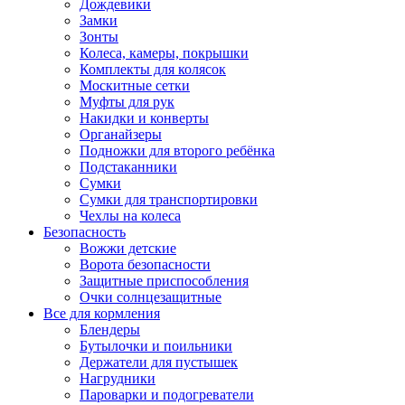
Дождевики
Замки
Зонты
Колеса, камеры, покрышки
Комплекты для колясок
Москитные сетки
Муфты для рук
Накидки и конверты
Органайзеры
Подножки для второго ребёнка
Подстаканники
Сумки
Сумки для транспортировки
Чехлы на колеса
Безопасность
Вожжи детские
Ворота безопасности
Защитные приспособления
Очки солнцезащитные
Все для кормления
Блендеры
Бутылочки и поильники
Держатели для пустышек
Нагрудники
Пароварки и подогреватели