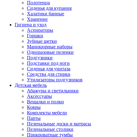
Полотенца
Сиденья для купания
Халатики банные
Хранение
Гигиена и уход
Аспираторы
Горшки
Зубные щетки
Маникюрные наборы
Одноразовые пеленки
Подгузники
Подставки под ноги
Сиденья для унитаза
Средства для стирки
Утилизаторы подгузников
Детская мебель
Абажуры и светильники
Аксессуары
Вешалки и полки
Ковры
Комплекты мебели
Парты
Пеленальные доски и матрасы
Пеленальные столики
Прикроватные тумбы