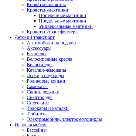
Кроватки-машины
Кроватки-маятники
Поперечные маятники
Продольные маятники
Универсальные маятники
Кроватки-трансформеры
Детский транспорт
Автомобили на педалях
Аксессуары
Беговелы
Велосипедные кресла
Велосипеды
Каталки-чемоданы
Лыжи, сноуборды
Роликовые коньки
Самокаты
Санки, ледянки
Скейтборды
Снегокаты
Толокары и каталки
Тюбинги
Электромобили, электромотоциклы
Игровая мебель
Бассейны
Батуты