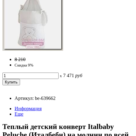
8 210
Скидка 9%
7 471
руб
x
Артикул: be-639662
Информация
Еще
Теплый детский конверт Italbaby
Peluche (Италбеби) на молнии по всей