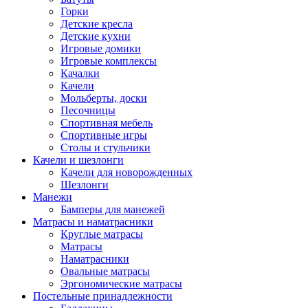
Горки
Детские кресла
Детские кухни
Игровые домики
Игровые комплексы
Качалки
Качели
Мольберты, доски
Песочницы
Спортивная мебель
Спортивные игры
Столы и стульчики
Качели и шезлонги
Качели для новорожденных
Шезлонги
Манежи
Бамперы для манежей
Матрасы и наматрасники
Круглые матрасы
Матрасы
Наматрасники
Овальные матрасы
Эргономические матрасы
Постельные принадлежности