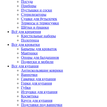
Посуда
Приборы
Пустышки и соски
Стерилизаторы
Сушки для бутылочек
Термосы и термосумки
Щётки и ёршики
Всё для крещения
Крестильные наборы
Полотенца
Все для кроватки
Барьеры для кроваток
Маятники
Опоры для балдахинов
Подвески и мобили
Все для купания
Антискользящие коврики
Ванночки
Гамачки для купания
Горки для купания
Губки
Игрушки для купания
Косметика
Круги для купания
Подставки под ванночки