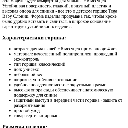
Эта модель будет комфортна для малыша с 6 месяцев.
Устойчивая поверхность, гладкий, приятный пластик и
высокая опора для спинки - все это о детском горшке Tega
Baby Слоник. Форма изделия продумана так, чтобы крохе
было удобно вставать и садиться, а широкое основание
гарантирует устойчивость изделия.
Характеристики горшка:
возраст: для малышей с 6 месяцев примерно до 4 лет
материал: качественный полипропилен, прошедший
эко-контроль
тип горшка: классический
пол: унисекс
небольшой вес
широкое, устойчивое основание
удобное посадочное место с округлыми краями
высокая опора сзади обеспечивает анатомическую
поддержку для спины
защитный выступ в передней части горшка - защита от
разбрызгивания
простой уход
товар сертифицирован.
Размеры изделия: