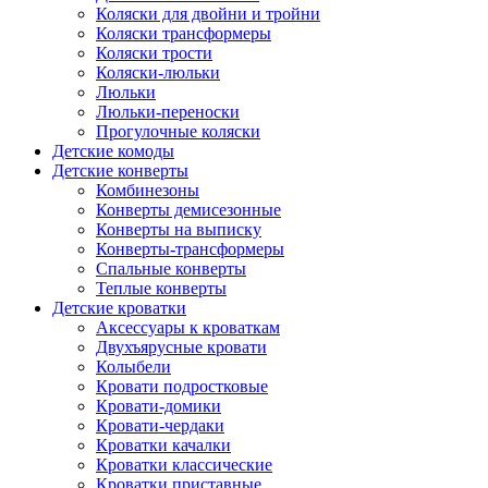
Коляски для двойни и тройни
Коляски трансформеры
Коляски трости
Коляски-люльки
Люльки
Люльки-переноски
Прогулочные коляски
Детские комоды
Детские конверты
Комбинезоны
Конверты демисезонные
Конверты на выписку
Конверты-трансформеры
Спальные конверты
Теплые конверты
Детские кроватки
Аксессуары к кроваткам
Двухъярусные кровати
Колыбели
Кровати подростковые
Кровати-домики
Кровати-чердаки
Кроватки качалки
Кроватки классические
Кроватки приставные