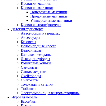
Кроватки-машины
Кроватки-маятники
Поперечные маятники
Продольные маятники
Универсальные маятники
Кроватки-трансформеры
Детский транспорт
Автомобили на педалях
Аксессуары
Беговелы
Велосипедные кресла
Велосипеды
Каталки-чемоданы
Лыжи, сноуборды
Роликовые коньки
Самокаты
Санки, ледянки
Скейтборды
Снегокаты
Толокары и каталки
Тюбинги
Электромобили, электромотоциклы
Игровая мебель
Бассейны
Батуты