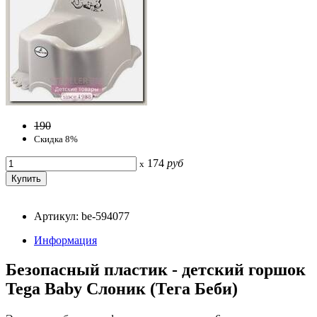
190
Скидка 8%
174
руб
x
Артикул: be-594077
Информация
Безопасный пластик - детский горшок
Tega Baby Слоник (Тега Беби)