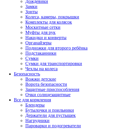
Дождевики
Замки
Зонты
Колеса, камеры, покрышки
Комплекты для колясок
Москитные сетки
Муфты для рук
Накидки и конверты
Органайзеры
Подножки для второго ребёнка
Подстаканники
Сумки
Сумки для транспортировки
Чехлы на колеса
Безопасность
Вожжи детские
Ворота безопасности
Защитные приспособления
Очки солнцезащитные
Все для кормления
Блендеры
Бутылочки и поильники
Держатели для пустышек
Нагрудники
Пароварки и подогреватели