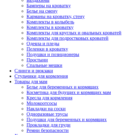
Балдахины
Бамперы на кроватку
Белье на смену
Карманы на кроватку, стену
Комплекты в колыбель
Комплекты в кроватку
Комплекты для круглых и овальных кроватей
Комплекты для подростковых кроватей
Одеяла и пледы
Пеленки в кроватку
Подушки и позиционеры
Простыни
Спальные мешки
Слинги и рюкзаки
Стульчики для кормления
Товары для мам
Белье для беременных и кормящих
Косметика для будущих и кормящих мам
Кресла для кормления
Молокоотсосы
Накладки на соски
Одноразовые трусы
Подушки для беременных и кормящих
Прокладки для груди
Ремни безопасности