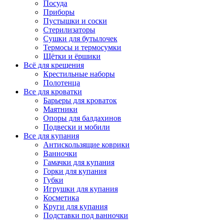
Посуда
Приборы
Пустышки и соски
Стерилизаторы
Сушки для бутылочек
Термосы и термосумки
Щётки и ёршики
Всё для крещения
Крестильные наборы
Полотенца
Все для кроватки
Барьеры для кроваток
Маятники
Опоры для балдахинов
Подвески и мобили
Все для купания
Антискользящие коврики
Ванночки
Гамачки для купания
Горки для купания
Губки
Игрушки для купания
Косметика
Круги для купания
Подставки под ванночки