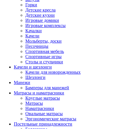
Горки
Детские кресла
Детские кухни
Игровые домики
Игровые комплексы
Качалки
Качели
Мольберты, доски
Песочницы
Спортивная мебель
Спортивные игры
Столы и стульчики
Качели и шезлонги
Качели для новорожденных
Шезлонги
Манежи
Бамперы для манежей
Матрасы и наматрасники
Круглые матрасы
Матрасы
Наматрасники
Овальные матрасы
Эргономические матрасы
Постельные принадлежности