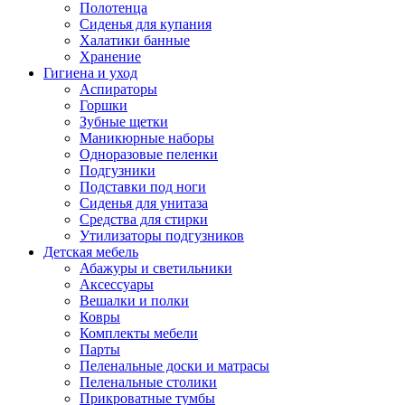
Полотенца
Сиденья для купания
Халатики банные
Хранение
Гигиена и уход
Аспираторы
Горшки
Зубные щетки
Маникюрные наборы
Одноразовые пеленки
Подгузники
Подставки под ноги
Сиденья для унитаза
Средства для стирки
Утилизаторы подгузников
Детская мебель
Абажуры и светильники
Аксессуары
Вешалки и полки
Ковры
Комплекты мебели
Парты
Пеленальные доски и матрасы
Пеленальные столики
Прикроватные тумбы