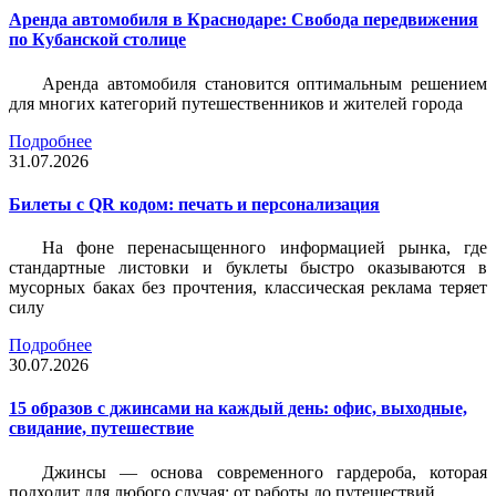
Аренда автомобиля в Краснодаре: Свобода передвижения
по Кубанской столице
Аренда автомобиля становится оптимальным решением
для многих категорий путешественников и жителей города
Подробнее
31.07.2026
Билеты c QR кодом: печать и персонализация
На фоне перенасыщенного информацией рынка, где
стандартные листовки и буклеты быстро оказываются в
мусорных баках без прочтения, классическая реклама теряет
силу
Подробнее
30.07.2026
15 образов с джинсами на каждый день: офис, выходные,
свидание, путешествие
Джинсы — основа современного гардероба, которая
подходит для любого случая: от работы до путешествий