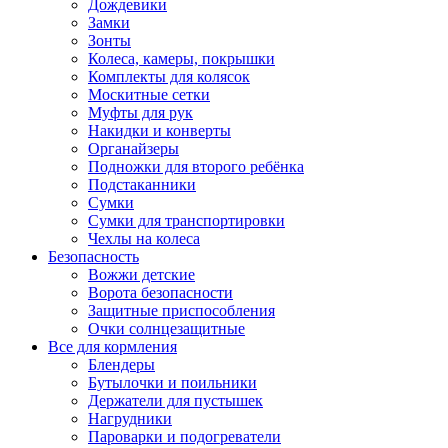
Дождевики
Замки
Зонты
Колеса, камеры, покрышки
Комплекты для колясок
Москитные сетки
Муфты для рук
Накидки и конверты
Органайзеры
Подножки для второго ребёнка
Подстаканники
Сумки
Сумки для транспортировки
Чехлы на колеса
Безопасность
Вожжи детские
Ворота безопасности
Защитные приспособления
Очки солнцезащитные
Все для кормления
Блендеры
Бутылочки и поильники
Держатели для пустышек
Нагрудники
Пароварки и подогреватели