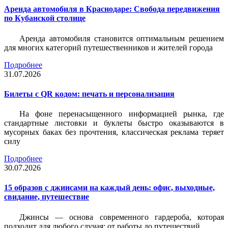
Аренда автомобиля в Краснодаре: Свобода передвижения
по Кубанской столице
Аренда автомобиля становится оптимальным решением
для многих категорий путешественников и жителей города
Подробнее
31.07.2026
Билеты c QR кодом: печать и персонализация
На фоне перенасыщенного информацией рынка, где
стандартные листовки и буклеты быстро оказываются в
мусорных баках без прочтения, классическая реклама теряет
силу
Подробнее
30.07.2026
15 образов с джинсами на каждый день: офис, выходные,
свидание, путешествие
Джинсы — основа современного гардероба, которая
подходит для любого случая: от работы до путешествий