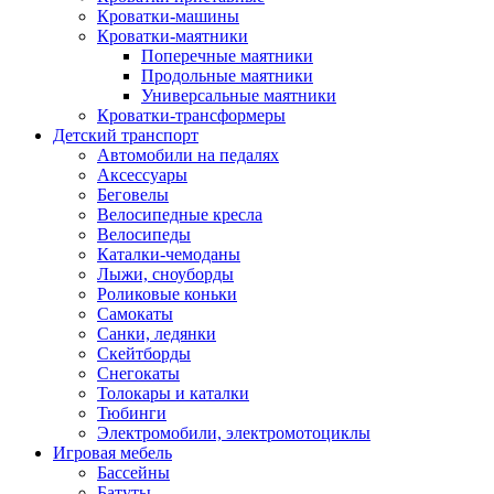
Кроватки-машины
Кроватки-маятники
Поперечные маятники
Продольные маятники
Универсальные маятники
Кроватки-трансформеры
Детский транспорт
Автомобили на педалях
Аксессуары
Беговелы
Велосипедные кресла
Велосипеды
Каталки-чемоданы
Лыжи, сноуборды
Роликовые коньки
Самокаты
Санки, ледянки
Скейтборды
Снегокаты
Толокары и каталки
Тюбинги
Электромобили, электромотоциклы
Игровая мебель
Бассейны
Батуты