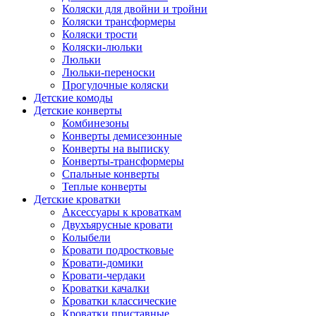
Коляски для двойни и тройни
Коляски трансформеры
Коляски трости
Коляски-люльки
Люльки
Люльки-переноски
Прогулочные коляски
Детские комоды
Детские конверты
Комбинезоны
Конверты демисезонные
Конверты на выписку
Конверты-трансформеры
Спальные конверты
Теплые конверты
Детские кроватки
Аксессуары к кроваткам
Двухъярусные кровати
Колыбели
Кровати подростковые
Кровати-домики
Кровати-чердаки
Кроватки качалки
Кроватки классические
Кроватки приставные