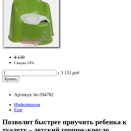
4 120
Скидка 24%
3 131
руб
x
Артикул: be-594782
Информация
Еще
Позволит быстрее приучить ребенка к
туалету – детский горшок-кресло