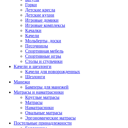
Горки
Детские кресла
Детские кухни
Игровые домики
Игровые комплексы
Качалки
Качели
Мольберты, доски
Песочницы
Спортивная мебель
Спортивные игры
Столы и стульчики
Качели и шезлонги
Качели для новорожденных
Шезлонги
Манежи
Бамперы для манежей
Матрасы и наматрасники
Круглые матрасы
Матрасы
Наматрасники
Овальные матрасы
Эргономические матрасы
Постельные принадлежности