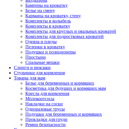
Балдахины
Бамперы на кроватку
Белье на смену
Карманы на кроватку, стену
Комплекты в колыбель
Комплекты в кроватку
Комплекты для круглых и овальных кроватей
Комплекты для подростковых кроватей
Одеяла и пледы
Пеленки в кроватку
Подушки и позиционеры
Простыни
Спальные мешки
Слинги и рюкзаки
Стульчики для кормления
Товары для мам
Белье для беременных и кормящих
Косметика для будущих и кормящих мам
Кресла для кормления
Молокоотсосы
Накладки на соски
Одноразовые трусы
Подушки для беременных и кормящих
Прокладки для груди
Ремни безопасности