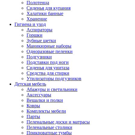
Полотенца
Сиденья для купания
Халатики банные
Хранение
Гигиена и уход
Аспираторы
Горшки
Зубные щетки
Маникюрные наборы
Одноразовые пеленки
Подгузники
Подставки под ноги
Сиденья для унитаза
Средства для стирки
Утилизаторы подгузников
Детская мебель
Абажуры и светильники
Аксессуары
Вешалки и полки
Ковры
Комплекты мебели
Парты
Пеленальные доски и матрасы
Пеленальные столики
Прикроватные тумбы