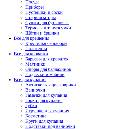
Посуда
Приборы
Пустышки и соски
Стерилизаторы
Сушки для бутылочек
Термосы и термосумки
Щётки и ёршики
Всё для крещения
Крестильные наборы
Полотенца
Все для кроватки
Барьеры для кроваток
Маятники
Опоры для балдахинов
Подвески и мобили
Все для купания
Антискользящие коврики
Ванночки
Гамачки для купания
Горки для купания
Губки
Игрушки для купания
Косметика
Круги для купания
Подставки под ванночки