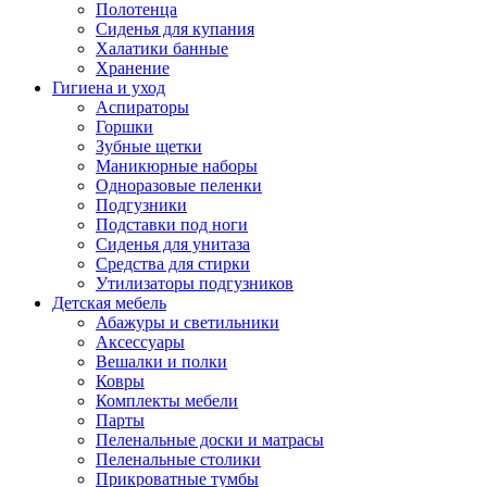
Полотенца
Сиденья для купания
Халатики банные
Хранение
Гигиена и уход
Аспираторы
Горшки
Зубные щетки
Маникюрные наборы
Одноразовые пеленки
Подгузники
Подставки под ноги
Сиденья для унитаза
Средства для стирки
Утилизаторы подгузников
Детская мебель
Абажуры и светильники
Аксессуары
Вешалки и полки
Ковры
Комплекты мебели
Парты
Пеленальные доски и матрасы
Пеленальные столики
Прикроватные тумбы