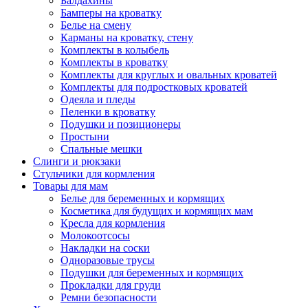
Балдахины
Бамперы на кроватку
Белье на смену
Карманы на кроватку, стену
Комплекты в колыбель
Комплекты в кроватку
Комплекты для круглых и овальных кроватей
Комплекты для подростковых кроватей
Одеяла и пледы
Пеленки в кроватку
Подушки и позиционеры
Простыни
Спальные мешки
Слинги и рюкзаки
Стульчики для кормления
Товары для мам
Белье для беременных и кормящих
Косметика для будущих и кормящих мам
Кресла для кормления
Молокоотсосы
Накладки на соски
Одноразовые трусы
Подушки для беременных и кормящих
Прокладки для груди
Ремни безопасности