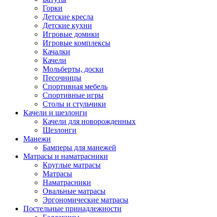
Горки
Детские кресла
Детские кухни
Игровые домики
Игровые комплексы
Качалки
Качели
Мольберты, доски
Песочницы
Спортивная мебель
Спортивные игры
Столы и стульчики
Качели и шезлонги
Качели для новорожденных
Шезлонги
Манежи
Бамперы для манежей
Матрасы и наматрасники
Круглые матрасы
Матрасы
Наматрасники
Овальные матрасы
Эргономические матрасы
Постельные принадлежности