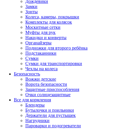
Дождевики
Замки
Зонты
Колеса, камеры, покрышки
Комплекты для колясок
Москитные сетки
Муфты для рук
Накидки и конверты
Органайзеры
Подножки для второго ребёнка
Подстаканники
Сумки
Сумки для транспортировки
Чехлы на колеса
Безопасность
Вожжи детские
Ворота безопасности
Защитные приспособления
Очки солнцезащитные
Все для кормления
Блендеры
Бутылочки и поильники
Держатели для пустышек
Нагрудники
Пароварки и подогреватели