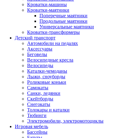
Кроватки-машины
Кроватки-маятники
Поперечные маятники
Продольные маятники
Универсальные маятники
Кроватки-трансформеры
Детский транспорт
Автомобили на педалях
Аксессуары
Беговелы
Велосипедные кресла
Велосипеды
Каталки-чемоданы
Лыжи, сноуборды
Роликовые коньки
Самокаты
Санки, ледянки
Скейтборды
Снегокаты
Толокары и каталки
Тюбинги
Электромобили, электромотоциклы
Игровая мебель
Бассейны
Батуты