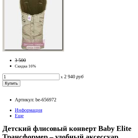
3 500
Скидка 16%
2 940
руб
x
Артикул: be-656972
Информация
Еще
Детский флисовый конверт Baby Elite
Трансформер – удобный аксессуар,