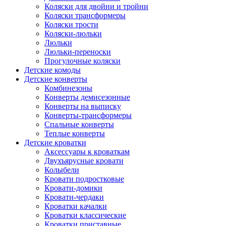
Коляски для двойни и тройни
Коляски трансформеры
Коляски трости
Коляски-люльки
Люльки
Люльки-переноски
Прогулочные коляски
Детские комоды
Детские конверты
Комбинезоны
Конверты демисезонные
Конверты на выписку
Конверты-трансформеры
Спальные конверты
Теплые конверты
Детские кроватки
Аксессуары к кроваткам
Двухъярусные кровати
Колыбели
Кровати подростковые
Кровати-домики
Кровати-чердаки
Кроватки качалки
Кроватки классические
Кроватки приставные