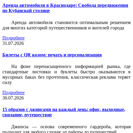
Аренда автомобиля в Краснодаре: Свобода передвижения
по Кубанской столице
Аренда автомобиля становится оптимальным решением
для многих категорий путешественников и жителей города
Подробнее
31.07.2026
Билеты c QR кодом: печать и персонализация
На фоне перенасыщенного информацией рынка, где
стандартные листовки и буклеты быстро оказываются в
мусорных баках без прочтения, классическая реклама теряет
силу
Подробнее
30.07.2026
15 образов с джинсами на каждый день: офис, выходные,
свидание, путешествие
Джинсы — основа современного гардероба, которая
подходит для любого случая: от работы до путешествий