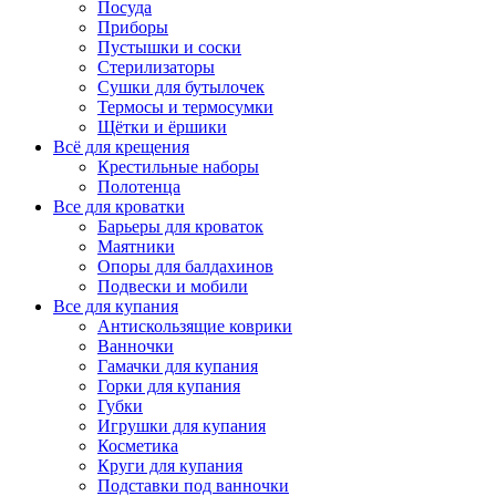
Посуда
Приборы
Пустышки и соски
Стерилизаторы
Сушки для бутылочек
Термосы и термосумки
Щётки и ёршики
Всё для крещения
Крестильные наборы
Полотенца
Все для кроватки
Барьеры для кроваток
Маятники
Опоры для балдахинов
Подвески и мобили
Все для купания
Антискользящие коврики
Ванночки
Гамачки для купания
Горки для купания
Губки
Игрушки для купания
Косметика
Круги для купания
Подставки под ванночки