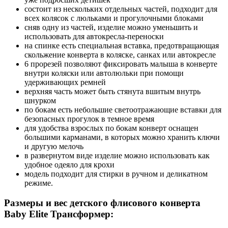
состоит из нескольких отдельных частей, подходит для
всех колясок с люльками и прогулочными блоками
сняв одну из частей, изделие можно уменьшить и
использовать для автокресла-переноски
на спинке есть специальная вставка, предотвращающая
скольжение конверта в коляске, санках или автокресле
6 прорезей позволяют фиксировать малыша в конверте
внутри коляски или автолюльки при помощи
удерживающих ремней
верхняя часть может быть стянута вшитым внутрь
шнурком
по бокам есть небольшие светоотражающие вставки для
безопасных прогулок в темное время
для удобства взрослых по бокам конверт оснащен
большими карманами, в которых можно хранить ключи
и другую мелочь
в развернутом виде изделие можно использовать как
удобное одеяло для крохи
модель подходит для стирки в ручном и деликатном
режиме.
Размеры и вес детского флисового конверта
Baby Elite Трансформер: