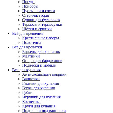
Посуда
Приборы
Пустышки и соски
Стерилизаторы
Сушки для бутылочек
Термосы и термосумки
Щётки и ёршики
Всё для крещения
Крестильные наборы
Полотенца
Все для кроватки
Барьеры для кроваток
Маятники
Опоры для балдахинов
Подвески и мобили
Все для купания
Антискользящие коврики
Ванночки
Гамачки для купания
Горки для купания
Губки
Игрушки для купания
Косметика
Круги для купания
Подставки под ванночки