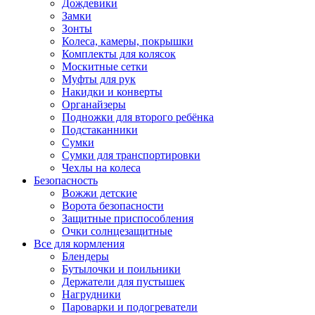
Дождевики
Замки
Зонты
Колеса, камеры, покрышки
Комплекты для колясок
Москитные сетки
Муфты для рук
Накидки и конверты
Органайзеры
Подножки для второго ребёнка
Подстаканники
Сумки
Сумки для транспортировки
Чехлы на колеса
Безопасность
Вожжи детские
Ворота безопасности
Защитные приспособления
Очки солнцезащитные
Все для кормления
Блендеры
Бутылочки и поильники
Держатели для пустышек
Нагрудники
Пароварки и подогреватели