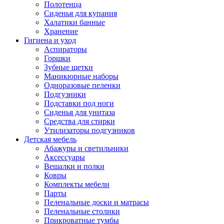
Полотенца
Сиденья для купания
Халатики банные
Хранение
Гигиена и уход
Аспираторы
Горшки
Зубные щетки
Маникюрные наборы
Одноразовые пеленки
Подгузники
Подставки под ноги
Сиденья для унитаза
Средства для стирки
Утилизаторы подгузников
Детская мебель
Абажуры и светильники
Аксессуары
Вешалки и полки
Ковры
Комплекты мебели
Парты
Пеленальные доски и матрасы
Пеленальные столики
Прикроватные тумбы