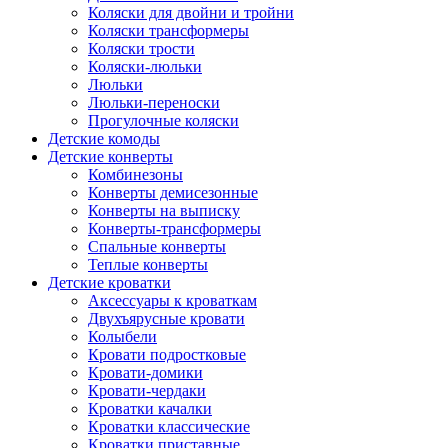
Коляски для двойни и тройни
Коляски трансформеры
Коляски трости
Коляски-люльки
Люльки
Люльки-переноски
Прогулочные коляски
Детские комоды
Детские конверты
Комбинезоны
Конверты демисезонные
Конверты на выписку
Конверты-трансформеры
Спальные конверты
Теплые конверты
Детские кроватки
Аксессуары к кроваткам
Двухъярусные кровати
Колыбели
Кровати подростковые
Кровати-домики
Кровати-чердаки
Кроватки качалки
Кроватки классические
Кроватки приставные