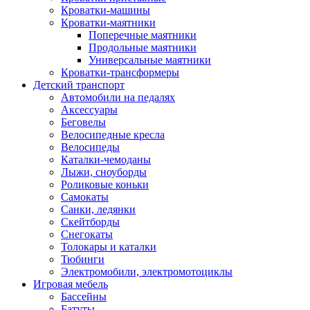
Кроватки-машины
Кроватки-маятники
Поперечные маятники
Продольные маятники
Универсальные маятники
Кроватки-трансформеры
Детский транспорт
Автомобили на педалях
Аксессуары
Беговелы
Велосипедные кресла
Велосипеды
Каталки-чемоданы
Лыжи, сноуборды
Роликовые коньки
Самокаты
Санки, ледянки
Скейтборды
Снегокаты
Толокары и каталки
Тюбинги
Электромобили, электромотоциклы
Игровая мебель
Бассейны
Батуты