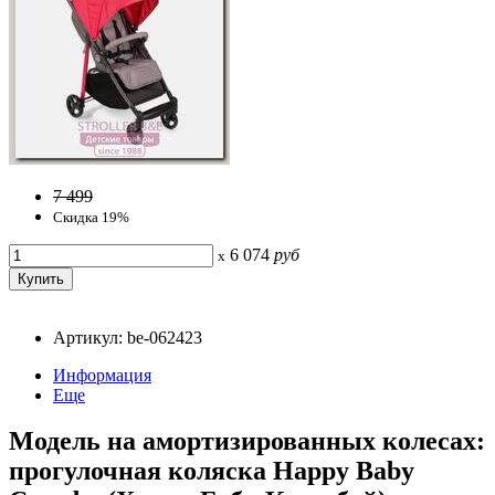
7 499
Скидка 19%
6 074
руб
x
Артикул: be-062423
Информация
Еще
Модель на амортизированных колесах:
прогулочная коляска Happy Baby