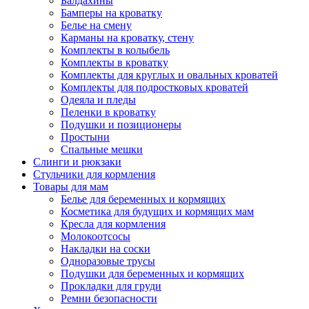
Балдахины
Бамперы на кроватку
Белье на смену
Карманы на кроватку, стену
Комплекты в колыбель
Комплекты в кроватку
Комплекты для круглых и овальных кроватей
Комплекты для подростковых кроватей
Одеяла и пледы
Пеленки в кроватку
Подушки и позиционеры
Простыни
Спальные мешки
Слинги и рюкзаки
Стульчики для кормления
Товары для мам
Белье для беременных и кормящих
Косметика для будущих и кормящих мам
Кресла для кормления
Молокоотсосы
Накладки на соски
Одноразовые трусы
Подушки для беременных и кормящих
Прокладки для груди
Ремни безопасности