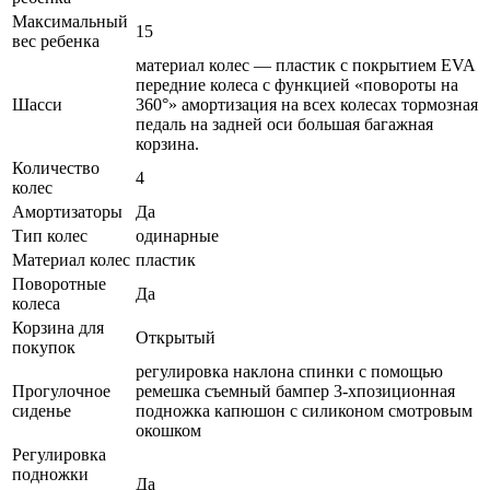
Максимальный
15
вес ребенка
материал колес — пластик с покрытием EVA
передние колеса с функцией «повороты на
Шасси
360°» амортизация на всех колесах тормозная
педаль на задней оси большая багажная
корзина.
Количество
4
колес
Амортизаторы
Да
Тип колес
одинарные
Материал колес
пластик
Поворотные
Да
колеса
Корзина для
Открытый
покупок
регулировка наклона спинки с помощью
Прогулочное
ремешка съемный бампер 3-хпозиционная
сиденье
подножка капюшон с силиконом смотровым
окошком
Регулировка
подножки
Да