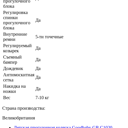
прогулочного
блока
Регулировка
спинки
Да
прогулочного
блока
Внутренние
5-ти точечные
ремни
Регулируемый
Да
козырек
Съемный
Да
бампер
Дождевик
Да
Антимоскитная
Да
сетка
Накидка на
Да
ножки
Вес
7-10 кг
Страна производства:
Великобритания
Детская прогулочная коляска Goodbaby GB С1020