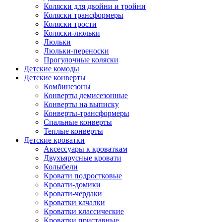
Коляски для двойни и тройни
Коляски трансформеры
Коляски трости
Коляски-люльки
Люльки
Люльки-переноски
Прогулочные коляски
Детские комоды
Детские конверты
Комбинезоны
Конверты демисезонные
Конверты на выписку
Конверты-трансформеры
Спальные конверты
Теплые конверты
Детские кроватки
Аксессуары к кроваткам
Двухъярусные кровати
Колыбели
Кровати подростковые
Кровати-домики
Кровати-чердаки
Кроватки качалки
Кроватки классические
Кроватки приставные