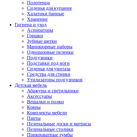
Полотенца
Сиденья для купания
Халатики банные
Хранение
Гигиена и уход
Аспираторы
Горшки
Зубные щетки
Маникюрные наборы
Одноразовые пеленки
Подгузники
Подставки под ноги
Сиденья для унитаза
Средства для стирки
Утилизаторы подгузников
Детская мебель
Абажуры и светильники
Аксессуары
Вешалки и полки
Ковры
Комплекты мебели
Парты
Пеленальные доски и матрасы
Пеленальные столики
Прикроватные тумбы