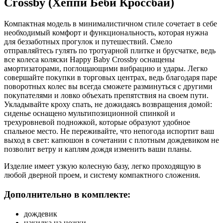
Crossby (Хеппи Беби Кроссбай)
Компактная модель в минималистичном стиле сочетает в себе
необходимый комфорт и функциональность, которая нужна
для беззаботных прогулок и путешествий. Смело
отправляйтесь гулять по тротуарной плитке и брусчатке, ведь
все колеса коляски Happy Baby Crossby оснащены
амортизаторами, поглощающими вибрацию и удары. Легко
совершайте покупки в торговых центрах, ведь благодаря паре
поворотных колес вы всегда сможете разминуться с другими
покупателями и ловко объехать препятствия на своем пути.
Укладывайте кроху спать, не дожидаясь возвращения домой:
сиденье оснащено мультипозиционной спинкой и
трехуровневой подножкой, которые образуют удобное
спальное место. Не переживайте, что непогода испортит ваш
выход в свет: капюшон в сочетании с плотным дождевиком не
позволит ветру и каплям дождя изменить ваши планы.
Изделие имеет узкую колесную базу, легко проходящую в
любой дверной проем, и систему компактного сложения.
Дополнительно в комплекте:
дождевик
накидка на ножки