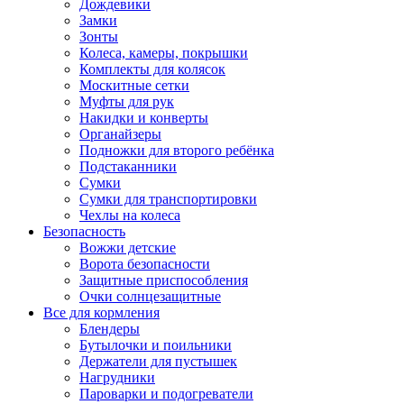
Дождевики
Замки
Зонты
Колеса, камеры, покрышки
Комплекты для колясок
Москитные сетки
Муфты для рук
Накидки и конверты
Органайзеры
Подножки для второго ребёнка
Подстаканники
Сумки
Сумки для транспортировки
Чехлы на колеса
Безопасность
Вожжи детские
Ворота безопасности
Защитные приспособления
Очки солнцезащитные
Все для кормления
Блендеры
Бутылочки и поильники
Держатели для пустышек
Нагрудники
Пароварки и подогреватели