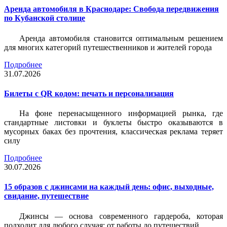
Аренда автомобиля в Краснодаре: Свобода передвижения
по Кубанской столице
Аренда автомобиля становится оптимальным решением
для многих категорий путешественников и жителей города
Подробнее
31.07.2026
Билеты c QR кодом: печать и персонализация
На фоне перенасыщенного информацией рынка, где
стандартные листовки и буклеты быстро оказываются в
мусорных баках без прочтения, классическая реклама теряет
силу
Подробнее
30.07.2026
15 образов с джинсами на каждый день: офис, выходные,
свидание, путешествие
Джинсы — основа современного гардероба, которая
подходит для любого случая: от работы до путешествий