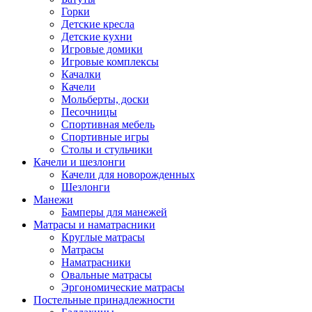
Горки
Детские кресла
Детские кухни
Игровые домики
Игровые комплексы
Качалки
Качели
Мольберты, доски
Песочницы
Спортивная мебель
Спортивные игры
Столы и стульчики
Качели и шезлонги
Качели для новорожденных
Шезлонги
Манежи
Бамперы для манежей
Матрасы и наматрасники
Круглые матрасы
Матрасы
Наматрасники
Овальные матрасы
Эргономические матрасы
Постельные принадлежности