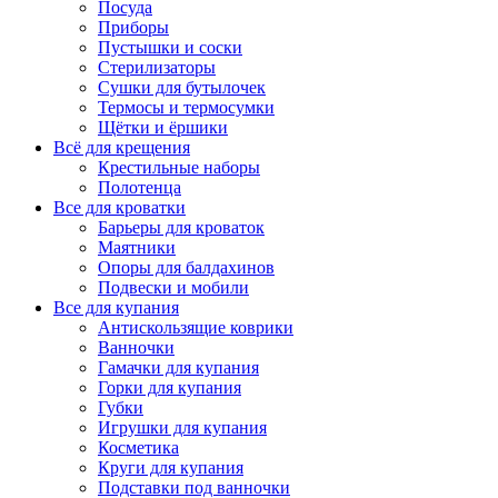
Посуда
Приборы
Пустышки и соски
Стерилизаторы
Сушки для бутылочек
Термосы и термосумки
Щётки и ёршики
Всё для крещения
Крестильные наборы
Полотенца
Все для кроватки
Барьеры для кроваток
Маятники
Опоры для балдахинов
Подвески и мобили
Все для купания
Антискользящие коврики
Ванночки
Гамачки для купания
Горки для купания
Губки
Игрушки для купания
Косметика
Круги для купания
Подставки под ванночки