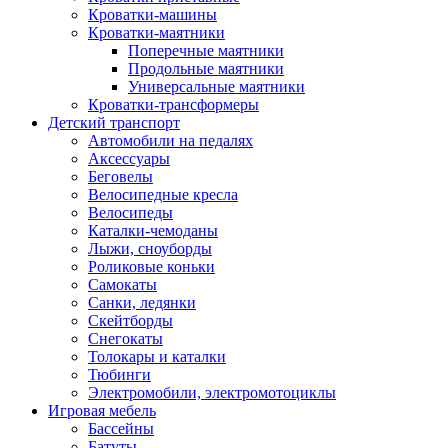
Кроватки-машины
Кроватки-маятники
Поперечные маятники
Продольные маятники
Универсальные маятники
Кроватки-трансформеры
Детский транспорт
Автомобили на педалях
Аксессуары
Беговелы
Велосипедные кресла
Велосипеды
Каталки-чемоданы
Лыжи, сноуборды
Роликовые коньки
Самокаты
Санки, ледянки
Скейтборды
Снегокаты
Толокары и каталки
Тюбинги
Электромобили, электромотоциклы
Игровая мебель
Бассейны
Батуты