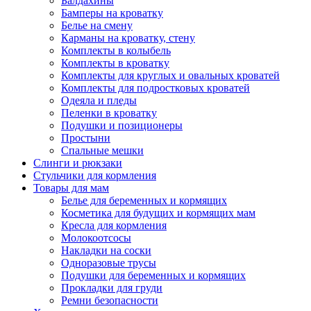
Балдахины
Бамперы на кроватку
Белье на смену
Карманы на кроватку, стену
Комплекты в колыбель
Комплекты в кроватку
Комплекты для круглых и овальных кроватей
Комплекты для подростковых кроватей
Одеяла и пледы
Пеленки в кроватку
Подушки и позиционеры
Простыни
Спальные мешки
Слинги и рюкзаки
Стульчики для кормления
Товары для мам
Белье для беременных и кормящих
Косметика для будущих и кормящих мам
Кресла для кормления
Молокоотсосы
Накладки на соски
Одноразовые трусы
Подушки для беременных и кормящих
Прокладки для груди
Ремни безопасности