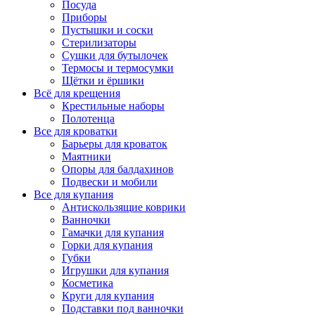
Посуда
Приборы
Пустышки и соски
Стерилизаторы
Сушки для бутылочек
Термосы и термосумки
Щётки и ёршики
Всё для крещения
Крестильные наборы
Полотенца
Все для кроватки
Барьеры для кроваток
Маятники
Опоры для балдахинов
Подвески и мобили
Все для купания
Антискользящие коврики
Ванночки
Гамачки для купания
Горки для купания
Губки
Игрушки для купания
Косметика
Круги для купания
Подставки под ванночки