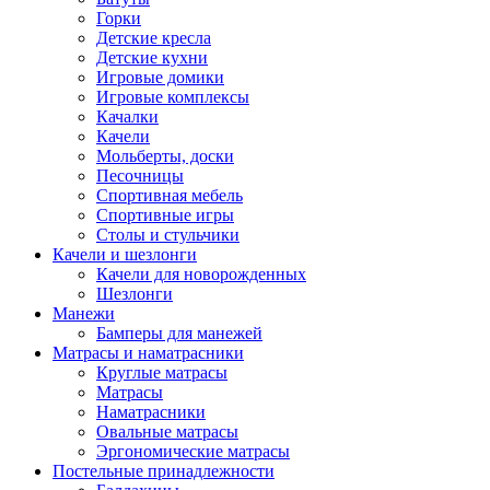
Горки
Детские кресла
Детские кухни
Игровые домики
Игровые комплексы
Качалки
Качели
Мольберты, доски
Песочницы
Спортивная мебель
Спортивные игры
Столы и стульчики
Качели и шезлонги
Качели для новорожденных
Шезлонги
Манежи
Бамперы для манежей
Матрасы и наматрасники
Круглые матрасы
Матрасы
Наматрасники
Овальные матрасы
Эргономические матрасы
Постельные принадлежности