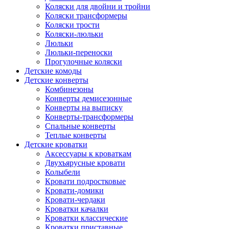
Коляски для двойни и тройни
Коляски трансформеры
Коляски трости
Коляски-люльки
Люльки
Люльки-переноски
Прогулочные коляски
Детские комоды
Детские конверты
Комбинезоны
Конверты демисезонные
Конверты на выписку
Конверты-трансформеры
Спальные конверты
Теплые конверты
Детские кроватки
Аксессуары к кроваткам
Двухъярусные кровати
Колыбели
Кровати подростковые
Кровати-домики
Кровати-чердаки
Кроватки качалки
Кроватки классические
Кроватки приставные