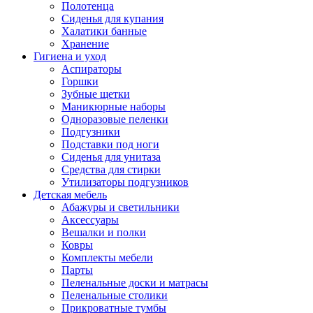
Полотенца
Сиденья для купания
Халатики банные
Хранение
Гигиена и уход
Аспираторы
Горшки
Зубные щетки
Маникюрные наборы
Одноразовые пеленки
Подгузники
Подставки под ноги
Сиденья для унитаза
Средства для стирки
Утилизаторы подгузников
Детская мебель
Абажуры и светильники
Аксессуары
Вешалки и полки
Ковры
Комплекты мебели
Парты
Пеленальные доски и матрасы
Пеленальные столики
Прикроватные тумбы