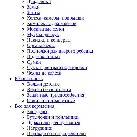
Дождевики
Замки
Зонты
Колеса, камеры, покрышки
Комплекты для колясок
Москитные сетки
Муфты для рук
Накидки и конверты
Органайзеры
Подножки для второго ребёнка
Подстаканники
Сумки
Сумки для транспортировки
Чехлы на колеса
Безопасность
Вожжи детские
Ворота безопасности
Защитные приспособления
Очки солнцезащитные
Все для кормления
Блендеры
Бутылочки и поильники
Держатели для пустышек
Нагрудники
Пароварки и подогреватели