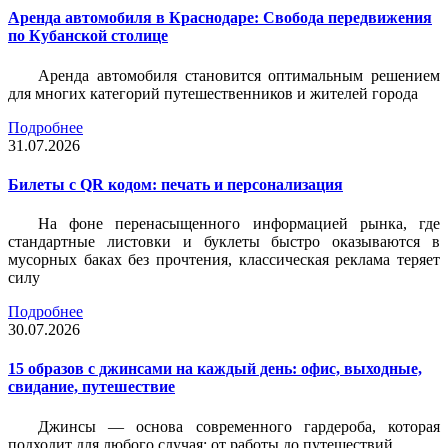
Аренда автомобиля в Краснодаре: Свобода передвижения
по Кубанской столице
Аренда автомобиля становится оптимальным решением
для многих категорий путешественников и жителей города
Подробнее
31.07.2026
Билеты c QR кодом: печать и персонализация
На фоне перенасыщенного информацией рынка, где
стандартные листовки и буклеты быстро оказываются в
мусорных баках без прочтения, классическая реклама теряет
силу
Подробнее
30.07.2026
15 образов с джинсами на каждый день: офис, выходные,
свидание, путешествие
Джинсы — основа современного гардероба, которая
подходит для любого случая: от работы до путешествий