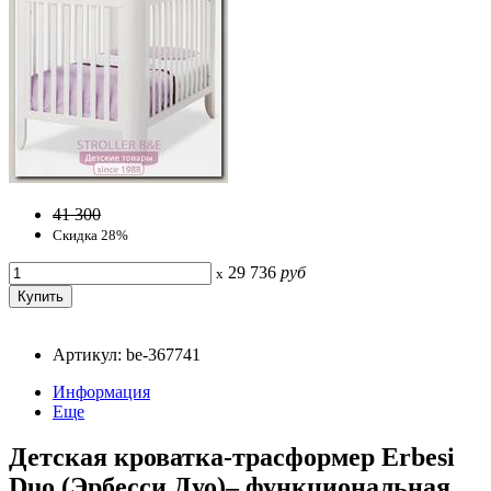
41 300
Скидка 28%
29 736
руб
x
Артикул: be-367741
Информация
Еще
Детская кроватка-трасформер Erbesi
Duo (Эрбесси Дуо)– функциональная