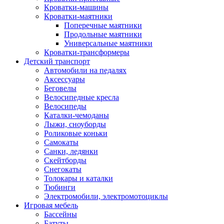
Кроватки-машины
Кроватки-маятники
Поперечные маятники
Продольные маятники
Универсальные маятники
Кроватки-трансформеры
Детский транспорт
Автомобили на педалях
Аксессуары
Беговелы
Велосипедные кресла
Велосипеды
Каталки-чемоданы
Лыжи, сноуборды
Роликовые коньки
Самокаты
Санки, ледянки
Скейтборды
Снегокаты
Толокары и каталки
Тюбинги
Электромобили, электромотоциклы
Игровая мебель
Бассейны
Батуты