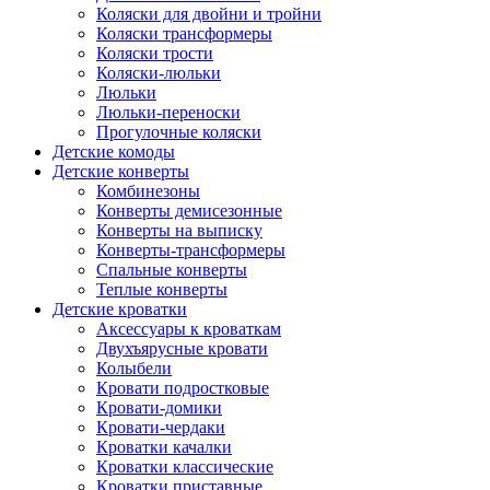
Коляски для двойни и тройни
Коляски трансформеры
Коляски трости
Коляски-люльки
Люльки
Люльки-переноски
Прогулочные коляски
Детские комоды
Детские конверты
Комбинезоны
Конверты демисезонные
Конверты на выписку
Конверты-трансформеры
Спальные конверты
Теплые конверты
Детские кроватки
Аксессуары к кроваткам
Двухъярусные кровати
Колыбели
Кровати подростковые
Кровати-домики
Кровати-чердаки
Кроватки качалки
Кроватки классические
Кроватки приставные