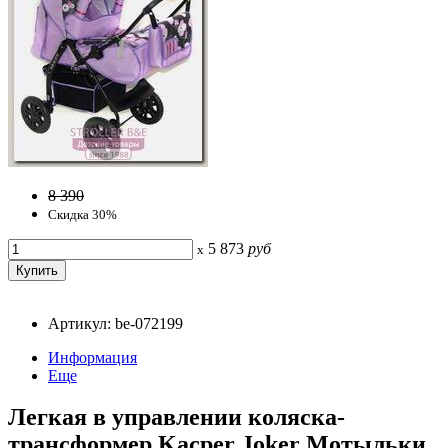
8 390
Скидка 30%
5 873
руб
x
Артикул: be-072199
Информация
Еще
Легкая в управлении коляска-
трансформер Kacper Joker Мотыльки