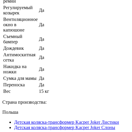
ремни
Регулируемый
Да
козырек
Вентиляционное
окно в
Да
капюшоне
Съемный
Да
бампер
Дождевик
Да
Антимоскитная
Да
сетка
Накидка на
Да
ножки
Сумка для мамы
Да
Переноска
Да
Вес
15 кг
Страна производства:
Польша
Детская коляска-трансформер Kacper Joker Листики
Детская коляска-трансформер Kacper Joker Слоны