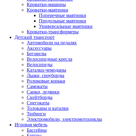
Кроватки-машины
Кроватки-маятники
Поперечные маятники
Продольные маятники
Универсальные маятники
Кроватки-трансформеры
Детский транспорт
Автомобили на педалях
Аксессуары
Беговелы
Велосипедные кресла
Велосипеды
Каталки-чемоданы
Лыжи, сноуборды
Роликовые коньки
Самокаты
Санки, ледянки
Скейтборды
Снегокаты
Толокары и каталки
Тюбинги
Электромобили, электромотоциклы
Игровая мебель
Бассейны
Батуты