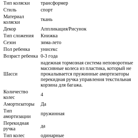
Тип коляски
трансформер
Стиль
спорт
Материал
ткань
коляски
Декор
Аппликация/Рисунок
Тип сложения
Книжка
Сезон
зима-лето
Пол ребенка
унисекс
Возраст ребенка
0-3 года
надежная тормозная система неповоротные
массивные колеса из пластика, который не
Шасси
прокалывается пружинные амортизаторы
перекидная ручка управления текстильная
корзина для багажа.
Количество
4
колес
Амортизаторы
Да
Тип
пружинная
амортизации
Перекидная
да
ручка
Тип колес
одинарные