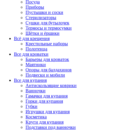
Посуда
Приборы
Пустышки и соски
Стерилизаторы
Сушки для бутылочек
Термосы и термосумки
Щётки и ёршики
Всё для крещения
Крестильные наборы
Полотенца
Все для кроватки
Барьеры для кроваток
Маятники
Опоры для балдахинов
Подвески и мобили
Все для купания
Антискользящие коврики
Ванночки
Гамачки для купания
Горки для купания
Губки
Игрушки для купания
Косметика
Круги для купания
Подставки под ванночки