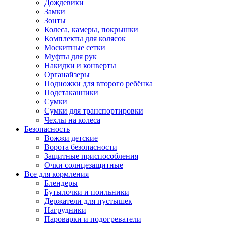
Дождевики
Замки
Зонты
Колеса, камеры, покрышки
Комплекты для колясок
Москитные сетки
Муфты для рук
Накидки и конверты
Органайзеры
Подножки для второго ребёнка
Подстаканники
Сумки
Сумки для транспортировки
Чехлы на колеса
Безопасность
Вожжи детские
Ворота безопасности
Защитные приспособления
Очки солнцезащитные
Все для кормления
Блендеры
Бутылочки и поильники
Держатели для пустышек
Нагрудники
Пароварки и подогреватели