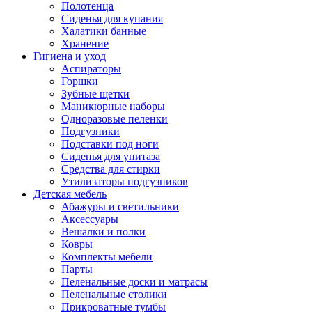
Полотенца
Сиденья для купания
Халатики банные
Хранение
Гигиена и уход
Аспираторы
Горшки
Зубные щетки
Маникюрные наборы
Одноразовые пеленки
Подгузники
Подставки под ноги
Сиденья для унитаза
Средства для стирки
Утилизаторы подгузников
Детская мебель
Абажуры и светильники
Аксессуары
Вешалки и полки
Ковры
Комплекты мебели
Парты
Пеленальные доски и матрасы
Пеленальные столики
Прикроватные тумбы