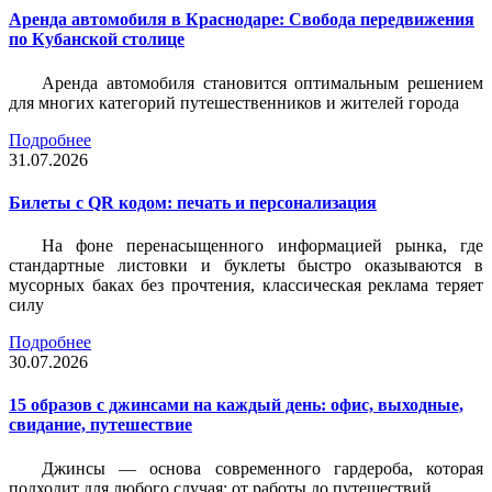
Аренда автомобиля в Краснодаре: Свобода передвижения
по Кубанской столице
Аренда автомобиля становится оптимальным решением
для многих категорий путешественников и жителей города
Подробнее
31.07.2026
Билеты c QR кодом: печать и персонализация
На фоне перенасыщенного информацией рынка, где
стандартные листовки и буклеты быстро оказываются в
мусорных баках без прочтения, классическая реклама теряет
силу
Подробнее
30.07.2026
15 образов с джинсами на каждый день: офис, выходные,
свидание, путешествие
Джинсы — основа современного гардероба, которая
подходит для любого случая: от работы до путешествий