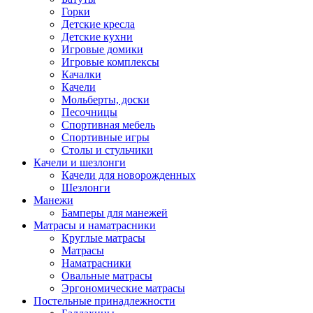
Горки
Детские кресла
Детские кухни
Игровые домики
Игровые комплексы
Качалки
Качели
Мольберты, доски
Песочницы
Спортивная мебель
Спортивные игры
Столы и стульчики
Качели и шезлонги
Качели для новорожденных
Шезлонги
Манежи
Бамперы для манежей
Матрасы и наматрасники
Круглые матрасы
Матрасы
Наматрасники
Овальные матрасы
Эргономические матрасы
Постельные принадлежности