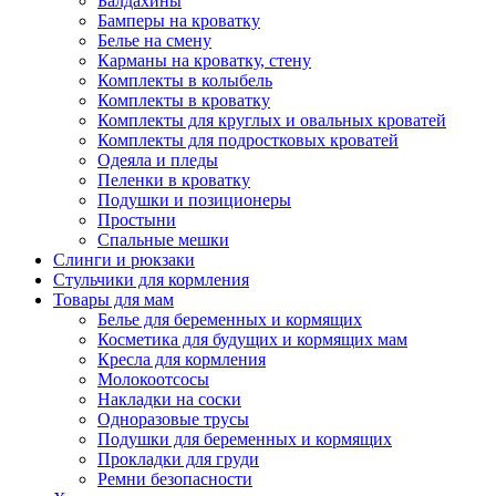
Балдахины
Бамперы на кроватку
Белье на смену
Карманы на кроватку, стену
Комплекты в колыбель
Комплекты в кроватку
Комплекты для круглых и овальных кроватей
Комплекты для подростковых кроватей
Одеяла и пледы
Пеленки в кроватку
Подушки и позиционеры
Простыни
Спальные мешки
Слинги и рюкзаки
Стульчики для кормления
Товары для мам
Белье для беременных и кормящих
Косметика для будущих и кормящих мам
Кресла для кормления
Молокоотсосы
Накладки на соски
Одноразовые трусы
Подушки для беременных и кормящих
Прокладки для груди
Ремни безопасности