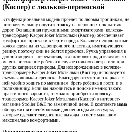
(Каспер) с люлькой-переноской
Эта функциональная модель проедет по любым тропинкам, не
позволяя малышу ощутить тряску на неровных покрытиях
дорог. Оснащенная пружинными амортизаторами, коляска-
трансформер Kacper Joker Мотыльки (Каспер) обеспечивает
комфортные прогулки в черте города. Большие неповоротные
колеса сделаны из ударопрочного пластика, имитирующего
резину, поэтому они не боятся проколов. Ручка управления в
данной модели – перекидная, что позволяет родителям легко
менять положение ребенка в случае сильного ветра или при
других капризах природы. Для новорожденных в коляске-
трансформере Kacper Joker Мотыльки (Каспер) используется
съемная люлька-переноска. Благодаря отсутствию каркаса с
ней удобно ходить по магазинам, брать ребенка в гости и в
поликлинику. Если вы находитесь в поиске именно такого
практичного варианта, то можно приобрести коляску-
трансформер Kacper Joker Мотыльки (Каспер) в интернет-
магазине Stroller B&E по заманчивой цене. В комплекте мама
обнаружит все необходимые для непогоды аксессуары,
которые сделают ежедневные выходы в свет с малышом
максимально комфортными.
Дополнительно в комплекте: