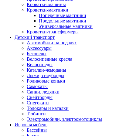
Кроватки-машины
Кроватки-маятники
Поперечные маятники
Продольные маятники
Универсальные маятники
Кроватки-трансформеры
Детский транспорт
Автомобили на педалях
Аксессуары
Беговелы
Велосипедные кресла
Велосипеды
Каталки-чемоданы
Лыжи, сноуборды
Роликовые коньки
Самокаты
Санки, ледянки
Скейтборды
Снегокаты
Толокары и каталки
Тюбинги
Электромобили, электромотоциклы
Игровая мебель
Бассейны
Батуты