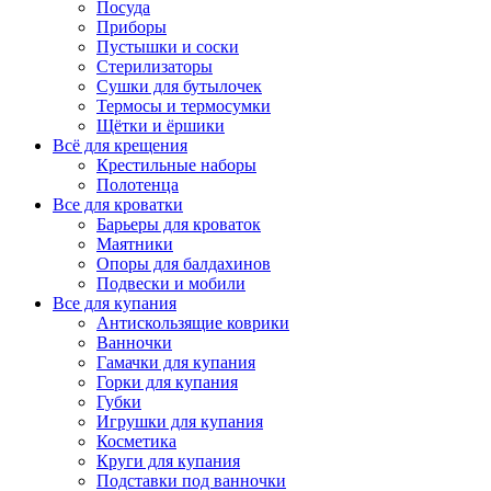
Посуда
Приборы
Пустышки и соски
Стерилизаторы
Сушки для бутылочек
Термосы и термосумки
Щётки и ёршики
Всё для крещения
Крестильные наборы
Полотенца
Все для кроватки
Барьеры для кроваток
Маятники
Опоры для балдахинов
Подвески и мобили
Все для купания
Антискользящие коврики
Ванночки
Гамачки для купания
Горки для купания
Губки
Игрушки для купания
Косметика
Круги для купания
Подставки под ванночки