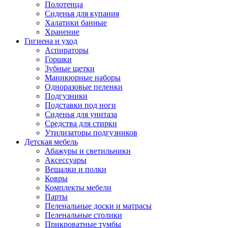
Полотенца
Сиденья для купания
Халатики банные
Хранение
Гигиена и уход
Аспираторы
Горшки
Зубные щетки
Маникюрные наборы
Одноразовые пеленки
Подгузники
Подставки под ноги
Сиденья для унитаза
Средства для стирки
Утилизаторы подгузников
Детская мебель
Абажуры и светильники
Аксессуары
Вешалки и полки
Ковры
Комплекты мебели
Парты
Пеленальные доски и матрасы
Пеленальные столики
Прикроватные тумбы