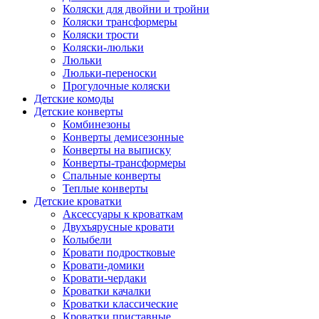
Коляски для двойни и тройни
Коляски трансформеры
Коляски трости
Коляски-люльки
Люльки
Люльки-переноски
Прогулочные коляски
Детские комоды
Детские конверты
Комбинезоны
Конверты демисезонные
Конверты на выписку
Конверты-трансформеры
Спальные конверты
Теплые конверты
Детские кроватки
Аксессуары к кроваткам
Двухъярусные кровати
Колыбели
Кровати подростковые
Кровати-домики
Кровати-чердаки
Кроватки качалки
Кроватки классические
Кроватки приставные