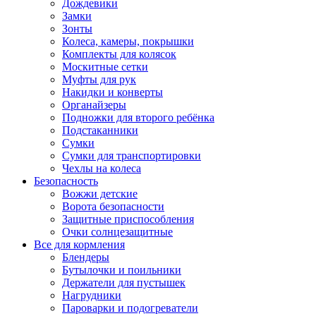
Дождевики
Замки
Зонты
Колеса, камеры, покрышки
Комплекты для колясок
Москитные сетки
Муфты для рук
Накидки и конверты
Органайзеры
Подножки для второго ребёнка
Подстаканники
Сумки
Сумки для транспортировки
Чехлы на колеса
Безопасность
Вожжи детские
Ворота безопасности
Защитные приспособления
Очки солнцезащитные
Все для кормления
Блендеры
Бутылочки и поильники
Держатели для пустышек
Нагрудники
Пароварки и подогреватели