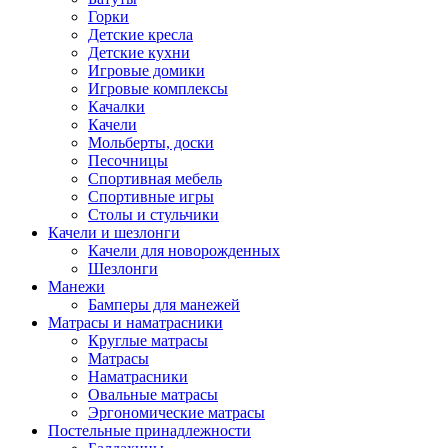
Горки
Детские кресла
Детские кухни
Игровые домики
Игровые комплексы
Качалки
Качели
Мольберты, доски
Песочницы
Спортивная мебель
Спортивные игры
Столы и стульчики
Качели и шезлонги
Качели для новорожденных
Шезлонги
Манежи
Бамперы для манежей
Матрасы и наматрасники
Круглые матрасы
Матрасы
Наматрасники
Овальные матрасы
Эргономические матрасы
Постельные принадлежности