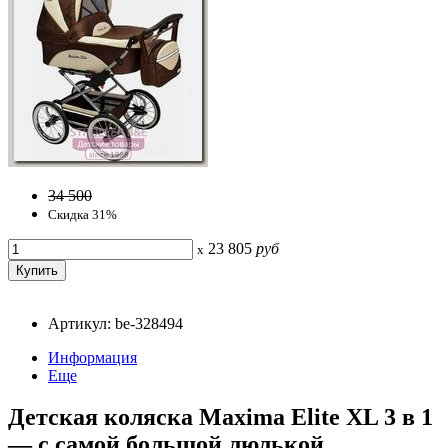
34 500
Скидка 31%
23 805
руб
x
Артикул: be-328494
Информация
Еще
Детская коляска Maxima Elite XL 3 в 1
— с самой большой люлькой