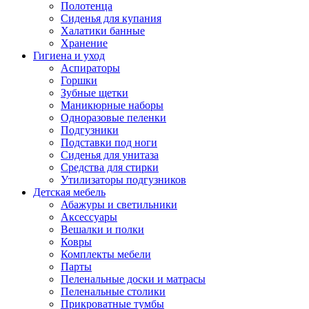
Полотенца
Сиденья для купания
Халатики банные
Хранение
Гигиена и уход
Аспираторы
Горшки
Зубные щетки
Маникюрные наборы
Одноразовые пеленки
Подгузники
Подставки под ноги
Сиденья для унитаза
Средства для стирки
Утилизаторы подгузников
Детская мебель
Абажуры и светильники
Аксессуары
Вешалки и полки
Ковры
Комплекты мебели
Парты
Пеленальные доски и матрасы
Пеленальные столики
Прикроватные тумбы