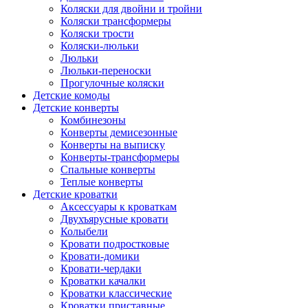
Коляски для двойни и тройни
Коляски трансформеры
Коляски трости
Коляски-люльки
Люльки
Люльки-переноски
Прогулочные коляски
Детские комоды
Детские конверты
Комбинезоны
Конверты демисезонные
Конверты на выписку
Конверты-трансформеры
Спальные конверты
Теплые конверты
Детские кроватки
Аксессуары к кроваткам
Двухъярусные кровати
Колыбели
Кровати подростковые
Кровати-домики
Кровати-чердаки
Кроватки качалки
Кроватки классические
Кроватки приставные