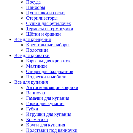
Посуда
Приборы
Пустышки и соски
Стерилизаторы
Сушки для бутылочек
Термосы и термосумки
Щётки и ёршики
Всё для крещения
Крестильные наборы
Полотенца
Все для кроватки
Барьеры для кроваток
Маятники
Опоры для балдахинов
Подвески и мобили
Все для купания
Антискользящие коврики
Ванночки
Гамачки для купания
Горки для купания
Губки
Игрушки для купания
Косметика
Круги для купания
Подставки под ванночки