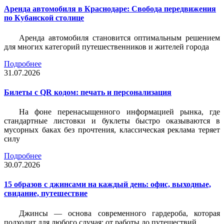
Аренда автомобиля в Краснодаре: Свобода передвижения
по Кубанской столице
Аренда автомобиля становится оптимальным решением
для многих категорий путешественников и жителей города
Подробнее
31.07.2026
Билеты c QR кодом: печать и персонализация
На фоне перенасыщенного информацией рынка, где
стандартные листовки и буклеты быстро оказываются в
мусорных баках без прочтения, классическая реклама теряет
силу
Подробнее
30.07.2026
15 образов с джинсами на каждый день: офис, выходные,
свидание, путешествие
Джинсы — основа современного гардероба, которая
подходит для любого случая: от работы до путешествий