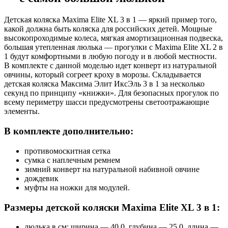
Детская коляска Maxima Elite XL 3 в 1 — яркий пример того,
какой должна быть коляска для российских детей. Мощные
высокопроходимые колеса, мягкая амортизационная подвеска,
большая утепленная люлька — прогулки с Maxima Elite XL 2 в
1 будут комфортными в любую погоду и в любой местности.
В комплекте с данной моделью идет конверт из натуральной
овчины, который согреет кроху в морозы. Складывается
детская коляска Максима Элит ИксЭль 3 в 1 за несколько
секунд по принципу «книжки». Для безопасных прогулок по
всему периметру шасси предусмотрены светоотражающие
элементы.
В комплекте дополнительно:
противомоскитная сетка
сумка с наплечным ремнем
зимний конверт на натуральной набивной овчине
дождевик
муфты на ножки для модулей.
Размеры детской коляски Maxima Elite XL 3 в 1:
люлька в см: ширина — 40,0, глубина — 25,0, длина —