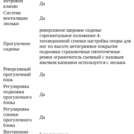
Ветровой
Да
клапан
Система
вентиляции
Да
люльки
реверсивное широкое сиденье
горизонтальное положение 4-
хпозиционной спинки настройка опоры для
Прогулочное
ног по высоте антигрязевое покрытие
сиденье
подножки страховочные пятиточечные
ремни ограничитель съемный с паховым
язычком капюшон используется с люльки.
Реверсивный
прогулочный
Да
блок
Регулировка
подножки
Да
прогулочного
блока
Регулировка
спинки
Да
прогулочного
блока
Внутренние