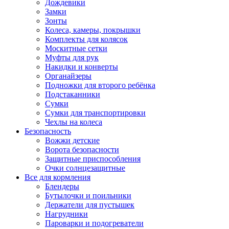
Дождевики
Замки
Зонты
Колеса, камеры, покрышки
Комплекты для колясок
Москитные сетки
Муфты для рук
Накидки и конверты
Органайзеры
Подножки для второго ребёнка
Подстаканники
Сумки
Сумки для транспортировки
Чехлы на колеса
Безопасность
Вожжи детские
Ворота безопасности
Защитные приспособления
Очки солнцезащитные
Все для кормления
Блендеры
Бутылочки и поильники
Держатели для пустышек
Нагрудники
Пароварки и подогреватели