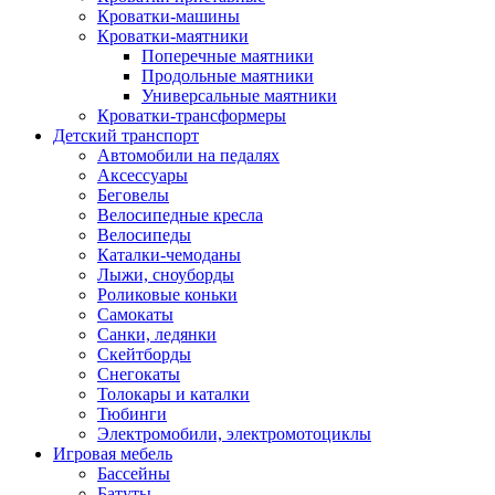
Кроватки-машины
Кроватки-маятники
Поперечные маятники
Продольные маятники
Универсальные маятники
Кроватки-трансформеры
Детский транспорт
Автомобили на педалях
Аксессуары
Беговелы
Велосипедные кресла
Велосипеды
Каталки-чемоданы
Лыжи, сноуборды
Роликовые коньки
Самокаты
Санки, ледянки
Скейтборды
Снегокаты
Толокары и каталки
Тюбинги
Электромобили, электромотоциклы
Игровая мебель
Бассейны
Батуты