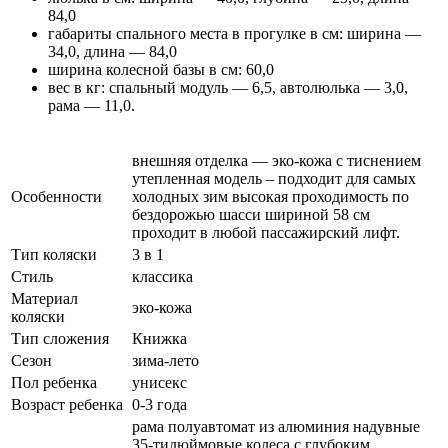
84,0
габариты спального места в прогулке в см: ширина —
34,0, длина — 84,0
ширина колесной базы в см: 60,0
вес в кг: спальный модуль — 6,5, автолюлька — 3,0,
рама — 11,0.
внешняя отделка — эко-кожа с тиснением
утепленная модель – подходит для самых
Особенности
холодных зим высокая проходимость по
бездорожью шасси шириной 58 см
проходит в любой пассажирский лифт.
Тип коляски
3 в 1
Стиль
классика
Материал
эко-кожа
коляски
Тип сложения
Книжка
Сезон
зима-лето
Пол ребенка
унисекс
Возраст ребенка
0-3 года
рама полуавтомат из алюминия надувные
35-тидюймовые колеса с глубоким