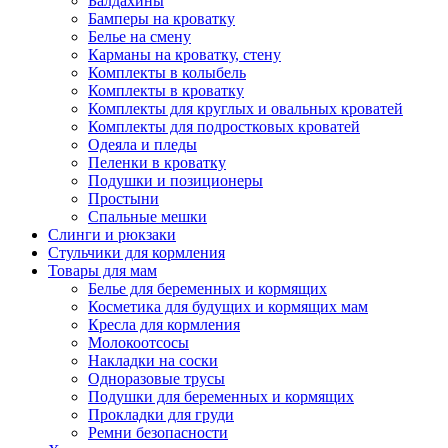
Балдахины
Бамперы на кроватку
Белье на смену
Карманы на кроватку, стену
Комплекты в колыбель
Комплекты в кроватку
Комплекты для круглых и овальных кроватей
Комплекты для подростковых кроватей
Одеяла и пледы
Пеленки в кроватку
Подушки и позиционеры
Простыни
Спальные мешки
Слинги и рюкзаки
Стульчики для кормления
Товары для мам
Белье для беременных и кормящих
Косметика для будущих и кормящих мам
Кресла для кормления
Молокоотсосы
Накладки на соски
Одноразовые трусы
Подушки для беременных и кормящих
Прокладки для груди
Ремни безопасности