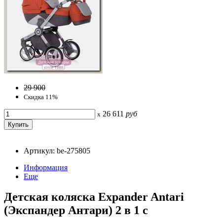
29 900
Скидка 11%
26 611
руб
x
Артикул: be-275805
Информация
Еще
Детская коляска Expander Antari
(Экспандер Антари) 2 в 1 с