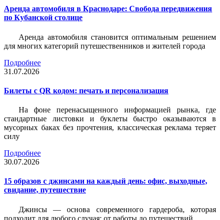
Аренда автомобиля в Краснодаре: Свобода передвижения
по Кубанской столице
Аренда автомобиля становится оптимальным решением
для многих категорий путешественников и жителей города
Подробнее
31.07.2026
Билеты c QR кодом: печать и персонализация
На фоне перенасыщенного информацией рынка, где
стандартные листовки и буклеты быстро оказываются в
мусорных баках без прочтения, классическая реклама теряет
силу
Подробнее
30.07.2026
15 образов с джинсами на каждый день: офис, выходные,
свидание, путешествие
Джинсы — основа современного гардероба, которая
подходит для любого случая: от работы до путешествий