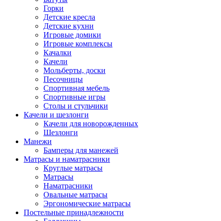
Горки
Детские кресла
Детские кухни
Игровые домики
Игровые комплексы
Качалки
Качели
Мольберты, доски
Песочницы
Спортивная мебель
Спортивные игры
Столы и стульчики
Качели и шезлонги
Качели для новорожденных
Шезлонги
Манежи
Бамперы для манежей
Матрасы и наматрасники
Круглые матрасы
Матрасы
Наматрасники
Овальные матрасы
Эргономические матрасы
Постельные принадлежности