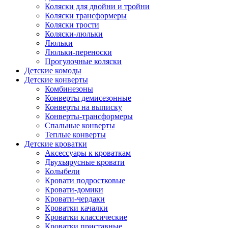
Коляски для двойни и тройни
Коляски трансформеры
Коляски трости
Коляски-люльки
Люльки
Люльки-переноски
Прогулочные коляски
Детские комоды
Детские конверты
Комбинезоны
Конверты демисезонные
Конверты на выписку
Конверты-трансформеры
Спальные конверты
Теплые конверты
Детские кроватки
Аксессуары к кроваткам
Двухъярусные кровати
Колыбели
Кровати подростковые
Кровати-домики
Кровати-чердаки
Кроватки качалки
Кроватки классические
Кроватки приставные