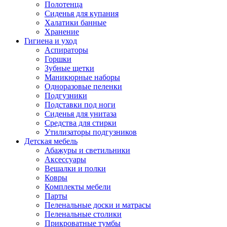
Полотенца
Сиденья для купания
Халатики банные
Хранение
Гигиена и уход
Аспираторы
Горшки
Зубные щетки
Маникюрные наборы
Одноразовые пеленки
Подгузники
Подставки под ноги
Сиденья для унитаза
Средства для стирки
Утилизаторы подгузников
Детская мебель
Абажуры и светильники
Аксессуары
Вешалки и полки
Ковры
Комплекты мебели
Парты
Пеленальные доски и матрасы
Пеленальные столики
Прикроватные тумбы