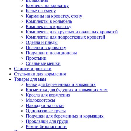
Балдахины
Бамперы на кроватку
Белье на смену
Карманы на кроватку, стену
Комплекты в колыбель
Комплекты в кроватку
Комплекты для круглых и овальных кроватей
Комплекты для подростковых кроватей
Одеяла и пледы
Пеленки в кроватку
Подушки и позиционеры
Простыни
Спальные мешки
Слинги и рюкзаки
Стульчики для кормления
Товары для мам
Белье для беременных и кормящих
Косметика для будущих и кормящих мам
Кресла для кормления
Молокоотсосы
Накладки на соски
Одноразовые трусы
Подушки для беременных и кормящих
Прокладки для груди
Ремни безопасности