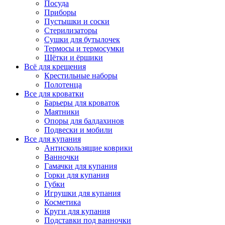
Посуда
Приборы
Пустышки и соски
Стерилизаторы
Сушки для бутылочек
Термосы и термосумки
Щётки и ёршики
Всё для крещения
Крестильные наборы
Полотенца
Все для кроватки
Барьеры для кроваток
Маятники
Опоры для балдахинов
Подвески и мобили
Все для купания
Антискользящие коврики
Ванночки
Гамачки для купания
Горки для купания
Губки
Игрушки для купания
Косметика
Круги для купания
Подставки под ванночки