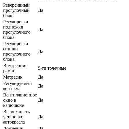
Реверсивный
прогулочный
Да
блок
Регулировка
подножки
Да
прогулочного
блока
Регулировка
спинки
Да
прогулочного
блока
Внутренние
5-ти точечные
ремни
Матрасик
Да
Регулируемый
Да
козырек
Вентиляционное
окно в
Да
капюшоне
Возможность
установки
Да
автокресла
Дождевик
Да