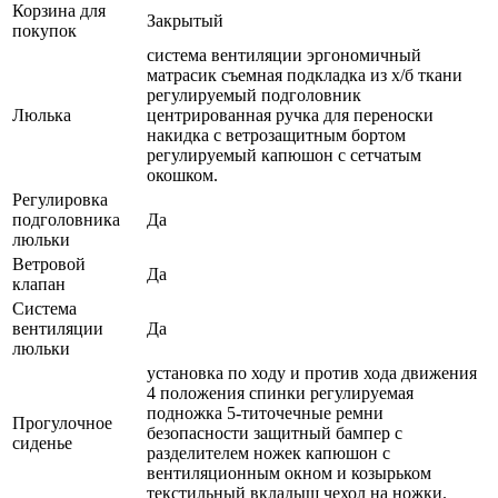
Корзина для
Закрытый
покупок
система вентиляции эргономичный
матрасик съемная подкладка из х/б ткани
регулируемый подголовник
Люлька
центрированная ручка для переноски
накидка с ветрозащитным бортом
регулируемый капюшон с сетчатым
окошком.
Регулировка
подголовника
Да
люльки
Ветровой
Да
клапан
Система
вентиляции
Да
люльки
установка по ходу и против хода движения
4 положения спинки регулируемая
подножка 5-титочечные ремни
Прогулочное
безопасности защитный бампер с
сиденье
разделителем ножек капюшон с
вентиляционным окном и козырьком
текстильный вкладыш чехол на ножки.