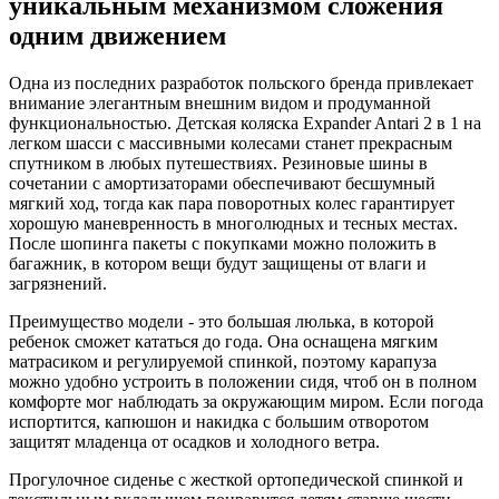
уникальным механизмом сложения
одним движением
Одна из последних разработок польского бренда привлекает
внимание элегантным внешним видом и продуманной
функциональностью. Детская коляска Expander Antari 2 в 1 на
легком шасси с массивными колесами станет прекрасным
спутником в любых путешествиях. Резиновые шины в
сочетании с амортизаторами обеспечивают бесшумный
мягкий ход, тогда как пара поворотных колес гарантирует
хорошую маневренность в многолюдных и тесных местах.
После шопинга пакеты с покупками можно положить в
багажник, в котором вещи будут защищены от влаги и
загрязнений.
Преимущество модели - это большая люлька, в которой
ребенок сможет кататься до года. Она оснащена мягким
матрасиком и регулируемой спинкой, поэтому карапуза
можно удобно устроить в положении сидя, чтоб он в полном
комфорте мог наблюдать за окружающим миром. Если погода
испортится, капюшон и накидка с большим отворотом
защитят младенца от осадков и холодного ветра.
Прогулочное сиденье с жесткой ортопедической спинкой и