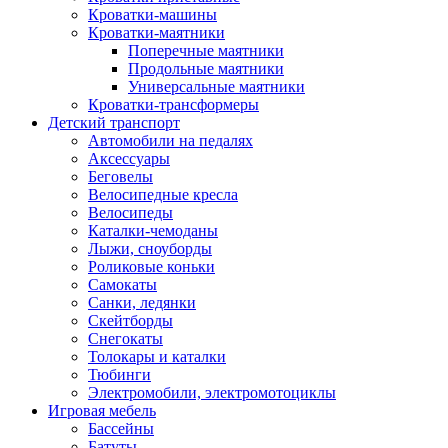
Кроватки-машины
Кроватки-маятники
Поперечные маятники
Продольные маятники
Универсальные маятники
Кроватки-трансформеры
Детский транспорт
Автомобили на педалях
Аксессуары
Беговелы
Велосипедные кресла
Велосипеды
Каталки-чемоданы
Лыжи, сноуборды
Роликовые коньки
Самокаты
Санки, ледянки
Скейтборды
Снегокаты
Толокары и каталки
Тюбинги
Электромобили, электромотоциклы
Игровая мебель
Бассейны
Батуты