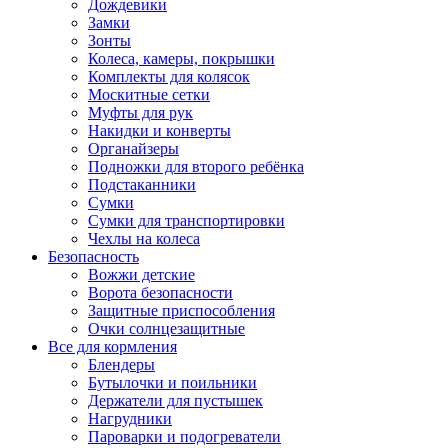
Дождевики
Замки
Зонты
Колеса, камеры, покрышки
Комплекты для колясок
Москитные сетки
Муфты для рук
Накидки и конверты
Органайзеры
Подножки для второго ребёнка
Подстаканники
Сумки
Сумки для транспортировки
Чехлы на колеса
Безопасность
Вожжи детские
Ворота безопасности
Защитные приспособления
Очки солнцезащитные
Все для кормления
Блендеры
Бутылочки и поильники
Держатели для пустышек
Нагрудники
Пароварки и подогреватели