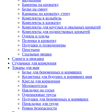
Балдахины
Бамперы на кроватку
Белье на смену
Карманы на кроватку, стену
Комплекты в колыбель
Комплекты в кроватку
Комплекты для круглых и овальных кроватей
Комплекты для подростковых кроватей
Одеяла и пледы
Пеленки в кроватку
Подушки и позиционеры
Простыни
Спальные мешки
Слинги и рюкзаки
Стульчики для кормления
Товары для мам
Белье для беременных и кормящих
Косметика для будущих и кормящих мам
Кресла для кормления
Молокоотсосы
Накладки на соски
Одноразовые трусы
Подушки для беременных и кормящих
Прокладки для груди
Ремни безопасности