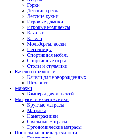
Горки
Детские кресла
Детские кухни
Игровые домики
Игровые комплексы
Качалки
Качели
Мольберты, доски
Песочницы
Спортивная мебель
Спортивные игры
Столы и стульчики
Качели и шезлонги
Качели для новорожденных
Шезлонги
Манежи
Бамперы для манежей
Матрасы и наматрасники
Круглые матрасы
Матрасы
Наматрасники
Овальные матрасы
Эргономические матрасы
Постельные принадлежности