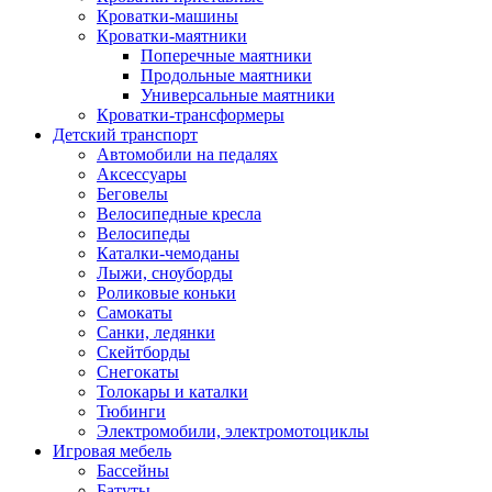
Кроватки-машины
Кроватки-маятники
Поперечные маятники
Продольные маятники
Универсальные маятники
Кроватки-трансформеры
Детский транспорт
Автомобили на педалях
Аксессуары
Беговелы
Велосипедные кресла
Велосипеды
Каталки-чемоданы
Лыжи, сноуборды
Роликовые коньки
Самокаты
Санки, ледянки
Скейтборды
Снегокаты
Толокары и каталки
Тюбинги
Электромобили, электромотоциклы
Игровая мебель
Бассейны
Батуты