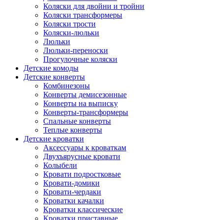
Коляски для двойни и тройни
Коляски трансформеры
Коляски трости
Коляски-люльки
Люльки
Люльки-переноски
Прогулочные коляски
Детские комоды
Детские конверты
Комбинезоны
Конверты демисезонные
Конверты на выписку
Конверты-трансформеры
Спальные конверты
Теплые конверты
Детские кроватки
Аксессуары к кроваткам
Двухъярусные кровати
Колыбели
Кровати подростковые
Кровати-домики
Кровати-чердаки
Кроватки качалки
Кроватки классические
Кроватки приставные