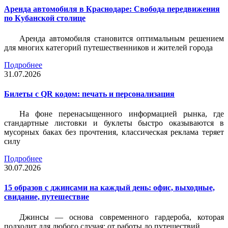
Аренда автомобиля в Краснодаре: Свобода передвижения
по Кубанской столице
Аренда автомобиля становится оптимальным решением
для многих категорий путешественников и жителей города
Подробнее
31.07.2026
Билеты c QR кодом: печать и персонализация
На фоне перенасыщенного информацией рынка, где
стандартные листовки и буклеты быстро оказываются в
мусорных баках без прочтения, классическая реклама теряет
силу
Подробнее
30.07.2026
15 образов с джинсами на каждый день: офис, выходные,
свидание, путешествие
Джинсы — основа современного гардероба, которая
подходит для любого случая: от работы до путешествий