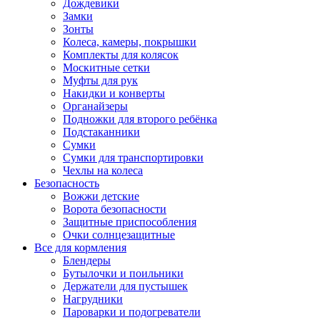
Дождевики
Замки
Зонты
Колеса, камеры, покрышки
Комплекты для колясок
Москитные сетки
Муфты для рук
Накидки и конверты
Органайзеры
Подножки для второго ребёнка
Подстаканники
Сумки
Сумки для транспортировки
Чехлы на колеса
Безопасность
Вожжи детские
Ворота безопасности
Защитные приспособления
Очки солнцезащитные
Все для кормления
Блендеры
Бутылочки и поильники
Держатели для пустышек
Нагрудники
Пароварки и подогреватели