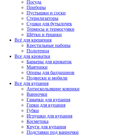
Посуда
Приборы
Пустышки и соски
Стерилизаторы
Сушки для бутылочек
Термосы и термосумки
Щётки и ёршики
Всё для крещения
Крестильные наборы
Полотенца
Все для кроватки
Барьеры для кроваток
Маятники
Опоры для балдахинов
Подвески и мобили
Все для купания
Антискользящие коврики
Ванночки
Гамачки для купания
Горки для купания
Губки
Игрушки для купания
Косметика
Круги для купания
Подставки под ванночки