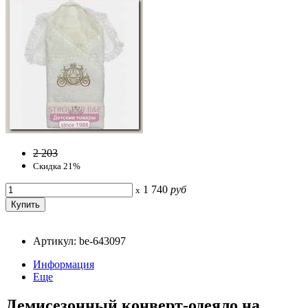
2 203
Скидка 21%
1 740
руб
x
Артикул: be-643097
Информация
Еще
Демисезонный конверт-одеяло на