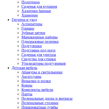
Полотенца
Сиденья для купания
Халатики банные
Хранение
Гигиена и уход
Аспираторы
Горшки
Зубные щетки
Маникюрные наборы
Одноразовые пеленки
Подгузники
Подставки под ноги
Сиденья для унитаза
Средства для стирки
Утилизаторы подгузников
Детская мебель
Абажуры и светильники
Аксессуары
Вешалки и полки
Ковры
Комплекты мебели
Парты
Пеленальные доски и матрасы
Пеленальные столики
Прикроватные тумбы