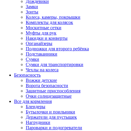
Дождевики
Замки
Зонты
Колеса, камеры, покрышки
Комплекты для колясок
Москитные сетки
Муфты для рук
Накидки и конверты
Органайзеры
Подножки для второго ребёнка
Подстаканники
Сумки
Сумки для транспортировки
Чехлы на колеса
Безопасность
Вожжи детские
Ворота безопасности
Защитные приспособления
Очки солнцезащитные
Все для кормления
Блендеры
Бутылочки и поильники
Держатели для пустышек
Нагрудники
Пароварки и подогреватели