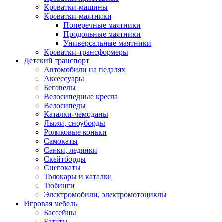
Кроватки-машины
Кроватки-маятники
Поперечные маятники
Продольные маятники
Универсальные маятники
Кроватки-трансформеры
Детский транспорт
Автомобили на педалях
Аксессуары
Беговелы
Велосипедные кресла
Велосипеды
Каталки-чемоданы
Лыжи, сноуборды
Роликовые коньки
Самокаты
Санки, ледянки
Скейтборды
Снегокаты
Толокары и каталки
Тюбинги
Электромобили, электромотоциклы
Игровая мебель
Бассейны
Батуты