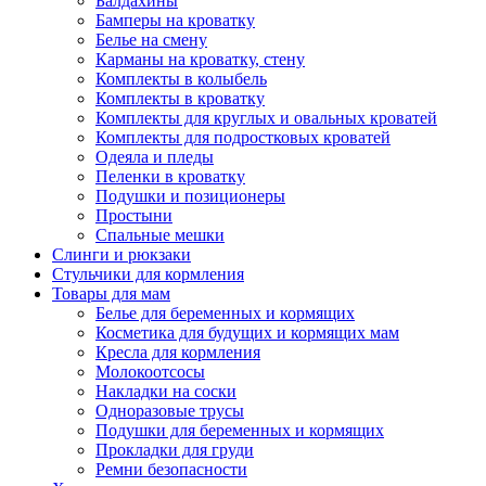
Балдахины
Бамперы на кроватку
Белье на смену
Карманы на кроватку, стену
Комплекты в колыбель
Комплекты в кроватку
Комплекты для круглых и овальных кроватей
Комплекты для подростковых кроватей
Одеяла и пледы
Пеленки в кроватку
Подушки и позиционеры
Простыни
Спальные мешки
Слинги и рюкзаки
Стульчики для кормления
Товары для мам
Белье для беременных и кормящих
Косметика для будущих и кормящих мам
Кресла для кормления
Молокоотсосы
Накладки на соски
Одноразовые трусы
Подушки для беременных и кормящих
Прокладки для груди
Ремни безопасности