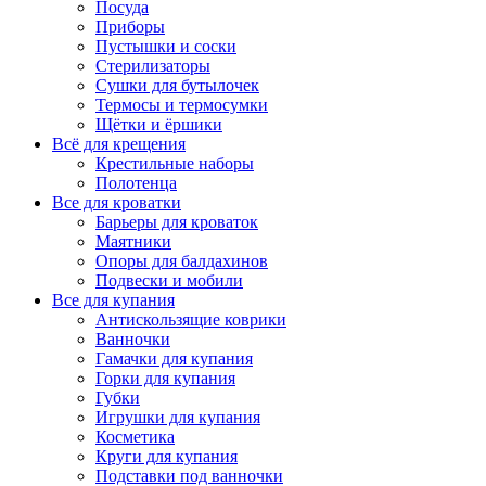
Посуда
Приборы
Пустышки и соски
Стерилизаторы
Сушки для бутылочек
Термосы и термосумки
Щётки и ёршики
Всё для крещения
Крестильные наборы
Полотенца
Все для кроватки
Барьеры для кроваток
Маятники
Опоры для балдахинов
Подвески и мобили
Все для купания
Антискользящие коврики
Ванночки
Гамачки для купания
Горки для купания
Губки
Игрушки для купания
Косметика
Круги для купания
Подставки под ванночки