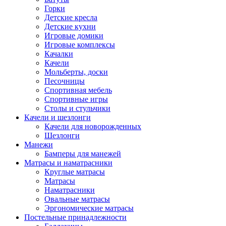
Горки
Детские кресла
Детские кухни
Игровые домики
Игровые комплексы
Качалки
Качели
Мольберты, доски
Песочницы
Спортивная мебель
Спортивные игры
Столы и стульчики
Качели и шезлонги
Качели для новорожденных
Шезлонги
Манежи
Бамперы для манежей
Матрасы и наматрасники
Круглые матрасы
Матрасы
Наматрасники
Овальные матрасы
Эргономические матрасы
Постельные принадлежности