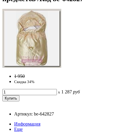
1 950
Скидка 34%
1 287
руб
x
Артикул: be-642827
Информация
Еще