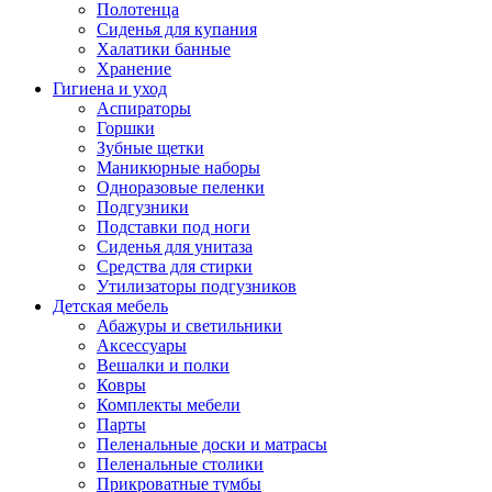
Полотенца
Сиденья для купания
Халатики банные
Хранение
Гигиена и уход
Аспираторы
Горшки
Зубные щетки
Маникюрные наборы
Одноразовые пеленки
Подгузники
Подставки под ноги
Сиденья для унитаза
Средства для стирки
Утилизаторы подгузников
Детская мебель
Абажуры и светильники
Аксессуары
Вешалки и полки
Ковры
Комплекты мебели
Парты
Пеленальные доски и матрасы
Пеленальные столики
Прикроватные тумбы