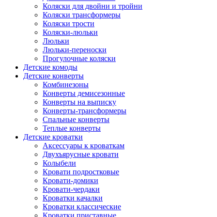
Коляски для двойни и тройни
Коляски трансформеры
Коляски трости
Коляски-люльки
Люльки
Люльки-переноски
Прогулочные коляски
Детские комоды
Детские конверты
Комбинезоны
Конверты демисезонные
Конверты на выписку
Конверты-трансформеры
Спальные конверты
Теплые конверты
Детские кроватки
Аксессуары к кроваткам
Двухъярусные кровати
Колыбели
Кровати подростковые
Кровати-домики
Кровати-чердаки
Кроватки качалки
Кроватки классические
Кроватки приставные