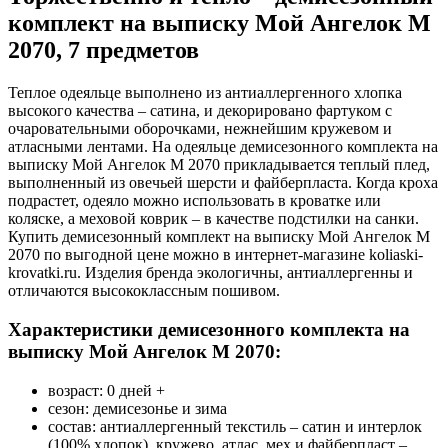
комплект на выписку Мой Ангелок М
2070, 7 предметов
Теплое одеяльце выполнено из антиаллергенного хлопка
высокого качества – сатина, и декорировано фартуком с
очаровательными оборочками, нежнейшим кружевом и
атласными лентами. На одеяльце демисезонного комплекта на
выписку Мой Ангелок М 2070 прикладывается теплый плед,
выполненный из овечьей шерсти и файберпласта. Когда кроха
подрастет, одеяло можно использовать в кроватке или
коляске, а меховой коврик – в качестве подстилки на санки.
Купить демисезонный комплект на выписку Мой Ангелок М
2070 по выгодной цене можно в интернет-магазине koliaski-
krovatki.ru. Изделия бренда экологичны, антиаллергенны и
отличаются высококлассным пошивом.
Характеристики демисезонного комплекта на
выписку Мой Ангелок М 2070:
возраст: 0 дней +
сезон: демисезонье и зима
состав: антиаллергенный текстиль – сатин и интерлок
(100% хлопок), кружево, атлас, мех и файберпласт –