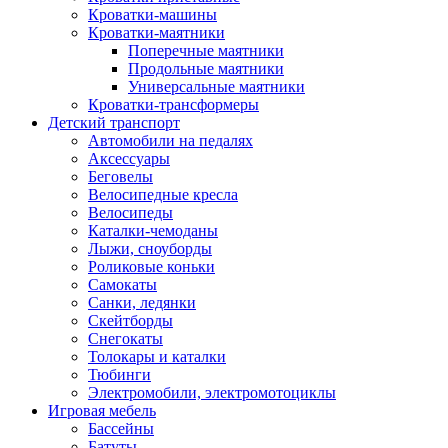
Кроватки-машины
Кроватки-маятники
Поперечные маятники
Продольные маятники
Универсальные маятники
Кроватки-трансформеры
Детский транспорт
Автомобили на педалях
Аксессуары
Беговелы
Велосипедные кресла
Велосипеды
Каталки-чемоданы
Лыжи, сноуборды
Роликовые коньки
Самокаты
Санки, ледянки
Скейтборды
Снегокаты
Толокары и каталки
Тюбинги
Электромобили, электромотоциклы
Игровая мебель
Бассейны
Батуты