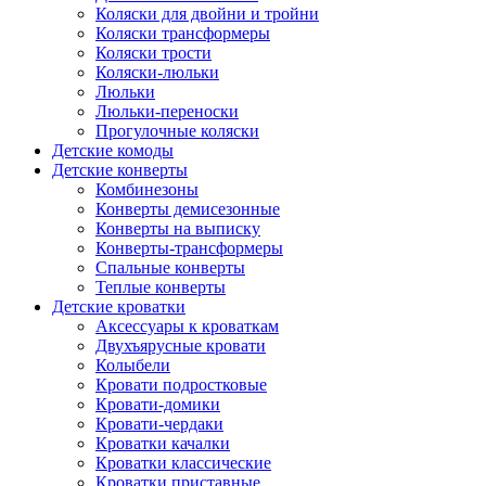
Коляски для двойни и тройни
Коляски трансформеры
Коляски трости
Коляски-люльки
Люльки
Люльки-переноски
Прогулочные коляски
Детские комоды
Детские конверты
Комбинезоны
Конверты демисезонные
Конверты на выписку
Конверты-трансформеры
Спальные конверты
Теплые конверты
Детские кроватки
Аксессуары к кроваткам
Двухъярусные кровати
Колыбели
Кровати подростковые
Кровати-домики
Кровати-чердаки
Кроватки качалки
Кроватки классические
Кроватки приставные