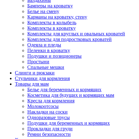
Балдахины
Бамперы на кроватку
Белье на смену
Карманы на кроватку, стену
Комплекты в колыбель
Комплекты в кроватку
Комплекты для круглых и овальных кроватей
Комплекты для подростковых кроватей
Одеяла и пледы
Пеленки в кроватку
Подушки и позиционеры
Простыни
Спальные мешки
Слинги и рюкзаки
Стульчики для кормления
Товары для мам
Белье для беременных и кормящих
Косметика для будущих и кормящих мам
Кресла для кормления
Молокоотсосы
Накладки на соски
Одноразовые трусы
Подушки для беременных и кормящих
Прокладки для груди
Ремни безопасности