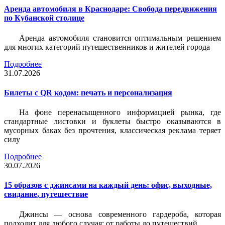
Аренда автомобиля в Краснодаре: Свобода передвижения
по Кубанской столице
Аренда автомобиля становится оптимальным решением
для многих категорий путешественников и жителей города
Подробнее
31.07.2026
Билеты c QR кодом: печать и персонализация
На фоне перенасыщенного информацией рынка, где
стандартные листовки и буклеты быстро оказываются в
мусорных баках без прочтения, классическая реклама теряет
силу
Подробнее
30.07.2026
15 образов с джинсами на каждый день: офис, выходные,
свидание, путешествие
Джинсы — основа современного гардероба, которая
подходит для любого случая: от работы до путешествий