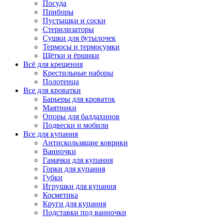
Посуда
Приборы
Пустышки и соски
Стерилизаторы
Сушки для бутылочек
Термосы и термосумки
Щётки и ёршики
Всё для крещения
Крестильные наборы
Полотенца
Все для кроватки
Барьеры для кроваток
Маятники
Опоры для балдахинов
Подвески и мобили
Все для купания
Антискользящие коврики
Ванночки
Гамачки для купания
Горки для купания
Губки
Игрушки для купания
Косметика
Круги для купания
Подставки под ванночки