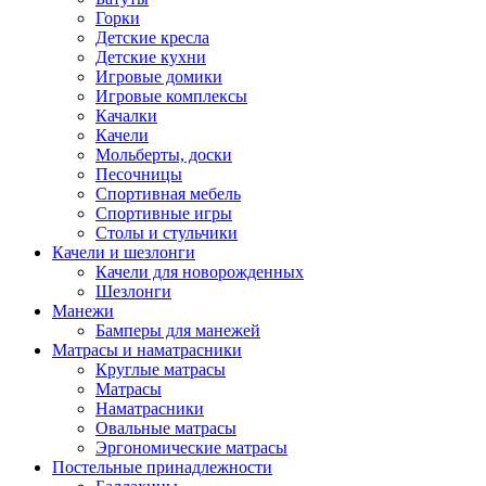
Горки
Детские кресла
Детские кухни
Игровые домики
Игровые комплексы
Качалки
Качели
Мольберты, доски
Песочницы
Спортивная мебель
Спортивные игры
Столы и стульчики
Качели и шезлонги
Качели для новорожденных
Шезлонги
Манежи
Бамперы для манежей
Матрасы и наматрасники
Круглые матрасы
Матрасы
Наматрасники
Овальные матрасы
Эргономические матрасы
Постельные принадлежности