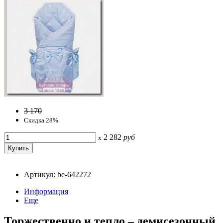
3 170
Скидка 28%
2 282
руб
x
Артикул: be-642272
Информация
Еще
Торжественно и тепло – демисезонный