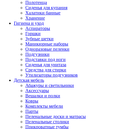
Полотенца
Сиденья для купания
Халатики банные
Хранение
Гигиена и уход
Аспираторы
Горшки
Зубные щетки
Маникюрные наборы
Одноразовые пеленки
Подгузники
Подставки под ноги
Сиденья для унитаза
Средства для стирки
Утилизаторы подгузников
Детская мебель
Абажуры и светильники
Аксессуары
Вешалки и полки
Ковры
Комплекты мебели
Парты
Пеленальные доски и матрасы
Пеленальные столики
Прикроватные тумбы