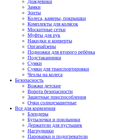
Дождевики
Замки
Зонты
Колеса, камеры, покрышки
Комплекты для колясок
Москитные сетки
Муфты для рук
Накидки и конверты
Органайзеры
Подножки для второго ребёнка
Подстаканники
Сумки
Сумки для транспортировки
Чехлы на колеса
Безопасность
Вожжи детские
Ворота безопасности
Защитные приспособления
Очки солнцезащитные
Все для кормления
Блендеры
Бутылочки и поильники
Держатели для пустышек
Нагрудники
Пароварки и подогреватели