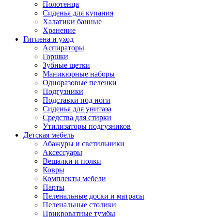
Полотенца
Сиденья для купания
Халатики банные
Хранение
Гигиена и уход
Аспираторы
Горшки
Зубные щетки
Маникюрные наборы
Одноразовые пеленки
Подгузники
Подставки под ноги
Сиденья для унитаза
Средства для стирки
Утилизаторы подгузников
Детская мебель
Абажуры и светильники
Аксессуары
Вешалки и полки
Ковры
Комплекты мебели
Парты
Пеленальные доски и матрасы
Пеленальные столики
Прикроватные тумбы