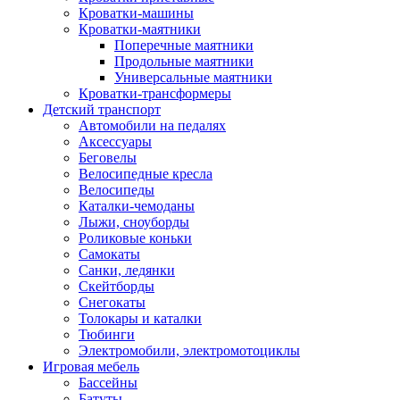
Кроватки-машины
Кроватки-маятники
Поперечные маятники
Продольные маятники
Универсальные маятники
Кроватки-трансформеры
Детский транспорт
Автомобили на педалях
Аксессуары
Беговелы
Велосипедные кресла
Велосипеды
Каталки-чемоданы
Лыжи, сноуборды
Роликовые коньки
Самокаты
Санки, ледянки
Скейтборды
Снегокаты
Толокары и каталки
Тюбинги
Электромобили, электромотоциклы
Игровая мебель
Бассейны
Батуты