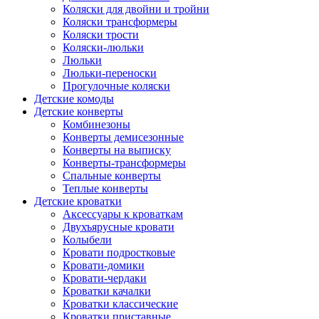
Коляски для двойни и тройни
Коляски трансформеры
Коляски трости
Коляски-люльки
Люльки
Люльки-переноски
Прогулочные коляски
Детские комоды
Детские конверты
Комбинезоны
Конверты демисезонные
Конверты на выписку
Конверты-трансформеры
Спальные конверты
Теплые конверты
Детские кроватки
Аксессуары к кроваткам
Двухъярусные кровати
Колыбели
Кровати подростковые
Кровати-домики
Кровати-чердаки
Кроватки качалки
Кроватки классические
Кроватки приставные