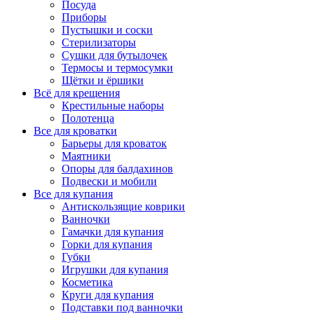
Посуда
Приборы
Пустышки и соски
Стерилизаторы
Сушки для бутылочек
Термосы и термосумки
Щётки и ёршики
Всё для крещения
Крестильные наборы
Полотенца
Все для кроватки
Барьеры для кроваток
Маятники
Опоры для балдахинов
Подвески и мобили
Все для купания
Антискользящие коврики
Ванночки
Гамачки для купания
Горки для купания
Губки
Игрушки для купания
Косметика
Круги для купания
Подставки под ванночки