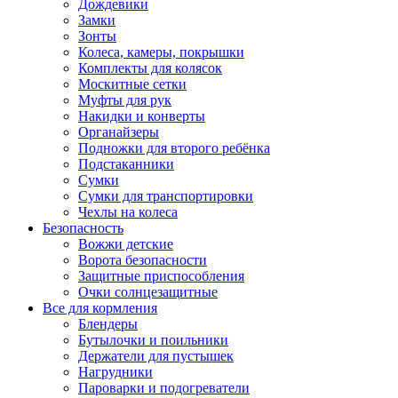
Дождевики
Замки
Зонты
Колеса, камеры, покрышки
Комплекты для колясок
Москитные сетки
Муфты для рук
Накидки и конверты
Органайзеры
Подножки для второго ребёнка
Подстаканники
Сумки
Сумки для транспортировки
Чехлы на колеса
Безопасность
Вожжи детские
Ворота безопасности
Защитные приспособления
Очки солнцезащитные
Все для кормления
Блендеры
Бутылочки и поильники
Держатели для пустышек
Нагрудники
Пароварки и подогреватели