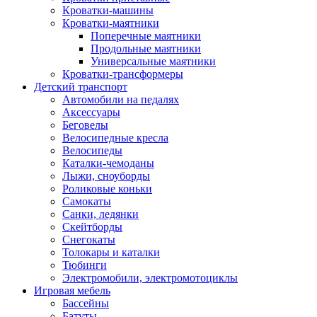
Кроватки-машины
Кроватки-маятники
Поперечные маятники
Продольные маятники
Универсальные маятники
Кроватки-трансформеры
Детский транспорт
Автомобили на педалях
Аксессуары
Беговелы
Велосипедные кресла
Велосипеды
Каталки-чемоданы
Лыжи, сноуборды
Роликовые коньки
Самокаты
Санки, ледянки
Скейтборды
Снегокаты
Толокары и каталки
Тюбинги
Электромобили, электромотоциклы
Игровая мебель
Бассейны
Батуты