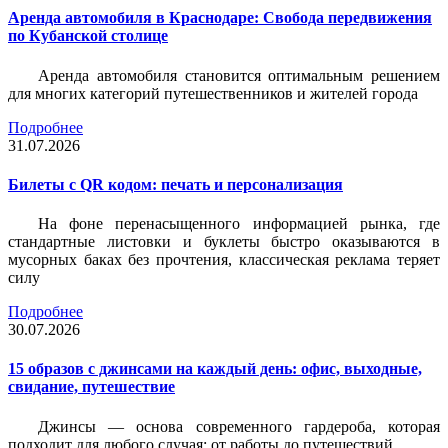
Аренда автомобиля в Краснодаре: Свобода передвижения
по Кубанской столице
Аренда автомобиля становится оптимальным решением
для многих категорий путешественников и жителей города
Подробнее
31.07.2026
Билеты c QR кодом: печать и персонализация
На фоне перенасыщенного информацией рынка, где
стандартные листовки и буклеты быстро оказываются в
мусорных баках без прочтения, классическая реклама теряет
силу
Подробнее
30.07.2026
15 образов с джинсами на каждый день: офис, выходные,
свидание, путешествие
Джинсы — основа современного гардероба, которая
подходит для любого случая: от работы до путешествий