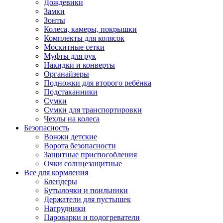
Дождевики
Замки
Зонты
Колеса, камеры, покрышки
Комплекты для колясок
Москитные сетки
Муфты для рук
Накидки и конверты
Органайзеры
Подножки для второго ребёнка
Подстаканники
Сумки
Сумки для транспортировки
Чехлы на колеса
Безопасность
Вожжи детские
Ворота безопасности
Защитные приспособления
Очки солнцезащитные
Все для кормления
Блендеры
Бутылочки и поильники
Держатели для пустышек
Нагрудники
Пароварки и подогреватели