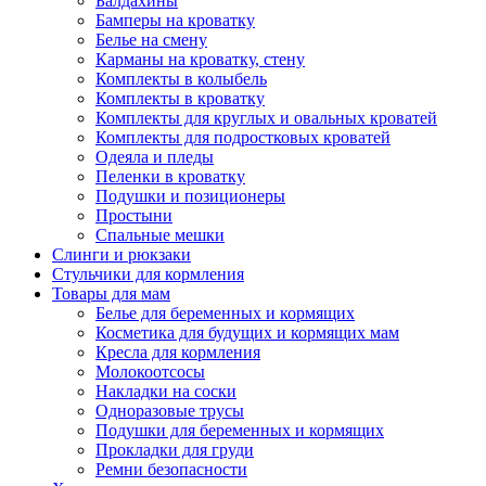
Балдахины
Бамперы на кроватку
Белье на смену
Карманы на кроватку, стену
Комплекты в колыбель
Комплекты в кроватку
Комплекты для круглых и овальных кроватей
Комплекты для подростковых кроватей
Одеяла и пледы
Пеленки в кроватку
Подушки и позиционеры
Простыни
Спальные мешки
Слинги и рюкзаки
Стульчики для кормления
Товары для мам
Белье для беременных и кормящих
Косметика для будущих и кормящих мам
Кресла для кормления
Молокоотсосы
Накладки на соски
Одноразовые трусы
Подушки для беременных и кормящих
Прокладки для груди
Ремни безопасности