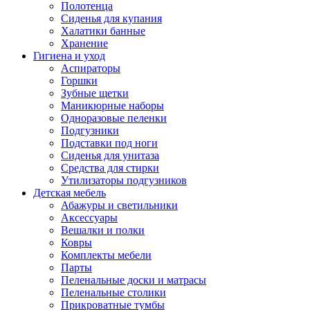
Полотенца
Сиденья для купания
Халатики банные
Хранение
Гигиена и уход
Аспираторы
Горшки
Зубные щетки
Маникюрные наборы
Одноразовые пеленки
Подгузники
Подставки под ноги
Сиденья для унитаза
Средства для стирки
Утилизаторы подгузников
Детская мебель
Абажуры и светильники
Аксессуары
Вешалки и полки
Ковры
Комплекты мебели
Парты
Пеленальные доски и матрасы
Пеленальные столики
Прикроватные тумбы