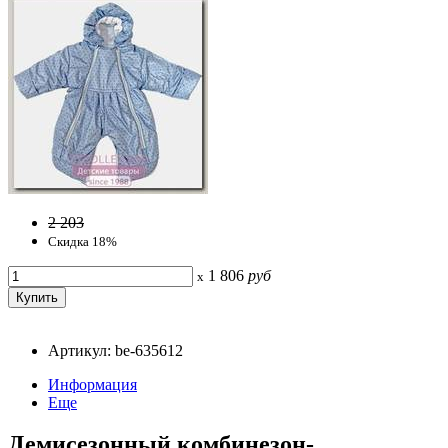
2 203
Скидка 18%
1 806
руб
x
Артикул: be-635612
Информация
Еще
Демисезонный комбинезон-