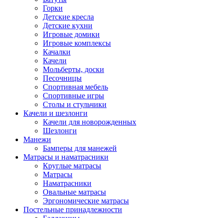
Горки
Детские кресла
Детские кухни
Игровые домики
Игровые комплексы
Качалки
Качели
Мольберты, доски
Песочницы
Спортивная мебель
Спортивные игры
Столы и стульчики
Качели и шезлонги
Качели для новорожденных
Шезлонги
Манежи
Бамперы для манежей
Матрасы и наматрасники
Круглые матрасы
Матрасы
Наматрасники
Овальные матрасы
Эргономические матрасы
Постельные принадлежности