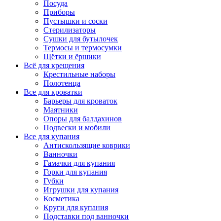
Посуда
Приборы
Пустышки и соски
Стерилизаторы
Сушки для бутылочек
Термосы и термосумки
Щётки и ёршики
Всё для крещения
Крестильные наборы
Полотенца
Все для кроватки
Барьеры для кроваток
Маятники
Опоры для балдахинов
Подвески и мобили
Все для купания
Антискользящие коврики
Ванночки
Гамачки для купания
Горки для купания
Губки
Игрушки для купания
Косметика
Круги для купания
Подставки под ванночки