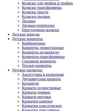
Коляски для двойни и тройни
Коляски трансформеры
Коляски трости
Коляски-люльки
Люльки
Люльки-переноски
Прогулочные коляски
Детские комоды
Детские конверты
Комбинезоны
Конверты демисезонные
Конверты на выписку
Конверты-трансформеры
Спальные конверты
Теплые конверты
Детские кроватки
Аксессуары к кроваткам
Двухъярусные кровати
Колыбели
Кровати подростковые
Кровати-домики
Кровати-чердаки
Кроватки качалки
Кроватки классические
Кроватки приставные