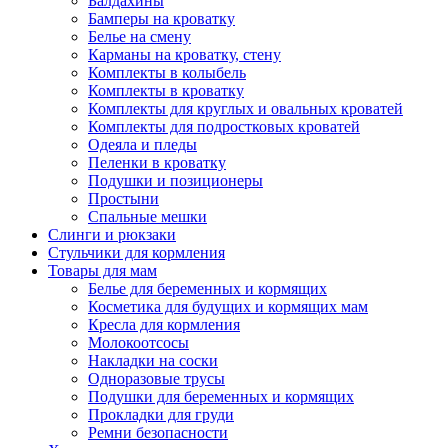
Балдахины
Бамперы на кроватку
Белье на смену
Карманы на кроватку, стену
Комплекты в колыбель
Комплекты в кроватку
Комплекты для круглых и овальных кроватей
Комплекты для подростковых кроватей
Одеяла и пледы
Пеленки в кроватку
Подушки и позиционеры
Простыни
Спальные мешки
Слинги и рюкзаки
Стульчики для кормления
Товары для мам
Белье для беременных и кормящих
Косметика для будущих и кормящих мам
Кресла для кормления
Молокоотсосы
Накладки на соски
Одноразовые трусы
Подушки для беременных и кормящих
Прокладки для груди
Ремни безопасности