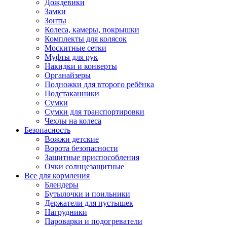
Дождевики
Замки
Зонты
Колеса, камеры, покрышки
Комплекты для колясок
Москитные сетки
Муфты для рук
Накидки и конверты
Органайзеры
Подножки для второго ребёнка
Подстаканники
Сумки
Сумки для транспортировки
Чехлы на колеса
Безопасность
Вожжи детские
Ворота безопасности
Защитные приспособления
Очки солнцезащитные
Все для кормления
Блендеры
Бутылочки и поильники
Держатели для пустышек
Нагрудники
Пароварки и подогреватели