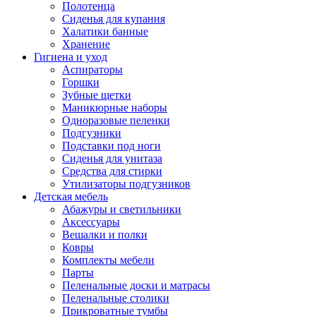
Полотенца
Сиденья для купания
Халатики банные
Хранение
Гигиена и уход
Аспираторы
Горшки
Зубные щетки
Маникюрные наборы
Одноразовые пеленки
Подгузники
Подставки под ноги
Сиденья для унитаза
Средства для стирки
Утилизаторы подгузников
Детская мебель
Абажуры и светильники
Аксессуары
Вешалки и полки
Ковры
Комплекты мебели
Парты
Пеленальные доски и матрасы
Пеленальные столики
Прикроватные тумбы