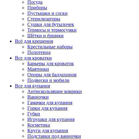
Посуда
Приборы
Пустышки и соски
Стерилизаторы
Сушки для бутылочек
Термосы и термосумки
Щётки и ёршики
Всё для крещения
Крестильные наборы
Полотенца
Все для кроватки
Барьеры для кроваток
Маятники
Опоры для балдахинов
Подвески и мобили
Все для купания
Антискользящие коврики
Ванночки
Гамачки для купания
Горки для купания
Губки
Игрушки для купания
Косметика
Круги для купания
Подставки под ванночки