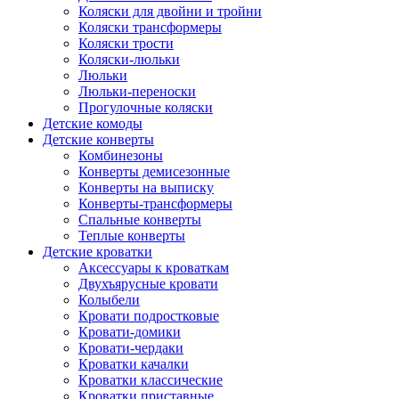
Коляски для двойни и тройни
Коляски трансформеры
Коляски трости
Коляски-люльки
Люльки
Люльки-переноски
Прогулочные коляски
Детские комоды
Детские конверты
Комбинезоны
Конверты демисезонные
Конверты на выписку
Конверты-трансформеры
Спальные конверты
Теплые конверты
Детские кроватки
Аксессуары к кроваткам
Двухъярусные кровати
Колыбели
Кровати подростковые
Кровати-домики
Кровати-чердаки
Кроватки качалки
Кроватки классические
Кроватки приставные