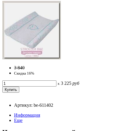
3 840
Скидка 16%
3 225
руб
x
Артикул: be-611402
Информация
Еще