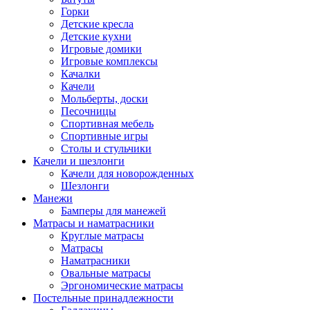
Горки
Детские кресла
Детские кухни
Игровые домики
Игровые комплексы
Качалки
Качели
Мольберты, доски
Песочницы
Спортивная мебель
Спортивные игры
Столы и стульчики
Качели и шезлонги
Качели для новорожденных
Шезлонги
Манежи
Бамперы для манежей
Матрасы и наматрасники
Круглые матрасы
Матрасы
Наматрасники
Овальные матрасы
Эргономические матрасы
Постельные принадлежности