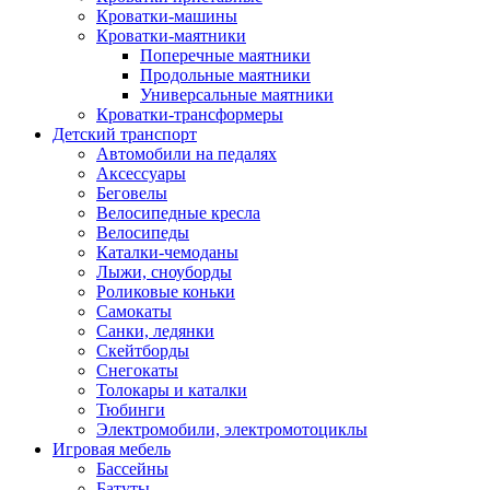
Кроватки-машины
Кроватки-маятники
Поперечные маятники
Продольные маятники
Универсальные маятники
Кроватки-трансформеры
Детский транспорт
Автомобили на педалях
Аксессуары
Беговелы
Велосипедные кресла
Велосипеды
Каталки-чемоданы
Лыжи, сноуборды
Роликовые коньки
Самокаты
Санки, ледянки
Скейтборды
Снегокаты
Толокары и каталки
Тюбинги
Электромобили, электромотоциклы
Игровая мебель
Бассейны
Батуты