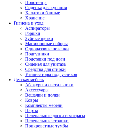
Полотенца
Сиденья для купания
Халатики банные
Хранение
Гигиена и уход
Аспираторы
Горшки
Зубные щетки
Маникюрные наборы
Одноразовые пеленки
Подгузники
Подставки под ноги
Сиденья для унитаза
Средства для стирки
Утилизаторы подгузников
Детская мебель
Абажуры и светильники
Аксессуары
Вешалки и полки
Ковры
Комплекты мебели
Парты
Пеленальные доски и матрасы
Пеленальные столики
Прикроватные тумбы