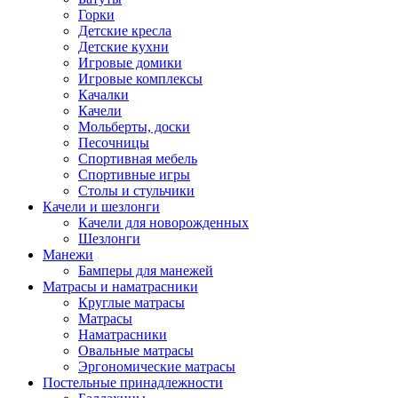
Горки
Детские кресла
Детские кухни
Игровые домики
Игровые комплексы
Качалки
Качели
Мольберты, доски
Песочницы
Спортивная мебель
Спортивные игры
Столы и стульчики
Качели и шезлонги
Качели для новорожденных
Шезлонги
Манежи
Бамперы для манежей
Матрасы и наматрасники
Круглые матрасы
Матрасы
Наматрасники
Овальные матрасы
Эргономические матрасы
Постельные принадлежности