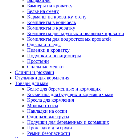
Балдахины
Бамперы на кроватку
Белье на смену
Карманы на кроватку, стену
Комплекты в колыбель
Комплекты в кроватку
Комплекты для круглых и овальных кроватей
Комплекты для подростковых кроватей
Одеяла и пледы
Пеленки в кроватку
Подушки и позиционеры
Простыни
Спальные мешки
Слинги и рюкзаки
Стульчики для кормления
Товары для мам
Белье для беременных и кормящих
Косметика для будущих и кормящих мам
Кресла для кормления
Молокоотсосы
Накладки на соски
Одноразовые трусы
Подушки для беременных и кормящих
Прокладки для груди
Ремни безопасности