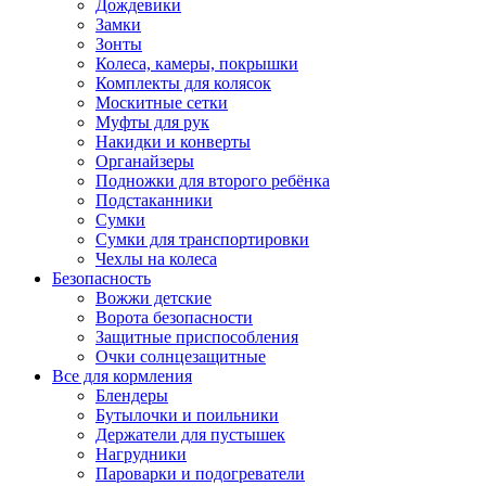
Дождевики
Замки
Зонты
Колеса, камеры, покрышки
Комплекты для колясок
Москитные сетки
Муфты для рук
Накидки и конверты
Органайзеры
Подножки для второго ребёнка
Подстаканники
Сумки
Сумки для транспортировки
Чехлы на колеса
Безопасность
Вожжи детские
Ворота безопасности
Защитные приспособления
Очки солнцезащитные
Все для кормления
Блендеры
Бутылочки и поильники
Держатели для пустышек
Нагрудники
Пароварки и подогреватели