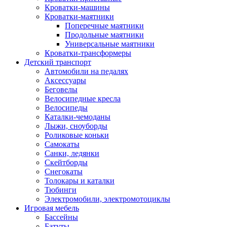
Кроватки-машины
Кроватки-маятники
Поперечные маятники
Продольные маятники
Универсальные маятники
Кроватки-трансформеры
Детский транспорт
Автомобили на педалях
Аксессуары
Беговелы
Велосипедные кресла
Велосипеды
Каталки-чемоданы
Лыжи, сноуборды
Роликовые коньки
Самокаты
Санки, ледянки
Скейтборды
Снегокаты
Толокары и каталки
Тюбинги
Электромобили, электромотоциклы
Игровая мебель
Бассейны
Батуты