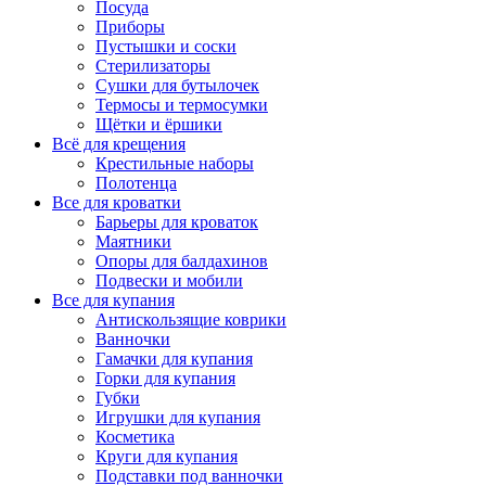
Посуда
Приборы
Пустышки и соски
Стерилизаторы
Сушки для бутылочек
Термосы и термосумки
Щётки и ёршики
Всё для крещения
Крестильные наборы
Полотенца
Все для кроватки
Барьеры для кроваток
Маятники
Опоры для балдахинов
Подвески и мобили
Все для купания
Антискользящие коврики
Ванночки
Гамачки для купания
Горки для купания
Губки
Игрушки для купания
Косметика
Круги для купания
Подставки под ванночки