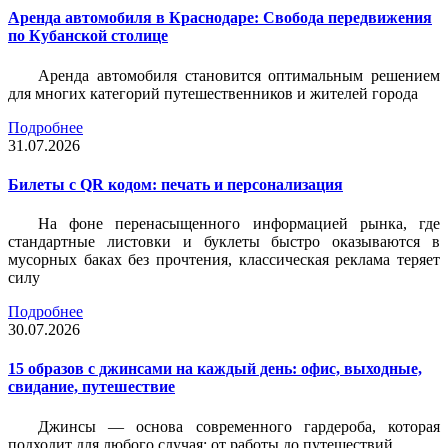
Аренда автомобиля в Краснодаре: Свобода передвижения
по Кубанской столице
Аренда автомобиля становится оптимальным решением
для многих категорий путешественников и жителей города
Подробнее
31.07.2026
Билеты c QR кодом: печать и персонализация
На фоне перенасыщенного информацией рынка, где
стандартные листовки и буклеты быстро оказываются в
мусорных баках без прочтения, классическая реклама теряет
силу
Подробнее
30.07.2026
15 образов с джинсами на каждый день: офис, выходные,
свидание, путешествие
Джинсы — основа современного гардероба, которая
подходит для любого случая: от работы до путешествий