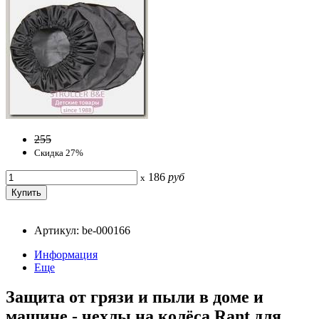
255
Скидка 27%
186
руб
x
Артикул: be-000166
Информация
Еще
Защита от грязи и пыли в доме и
машине - чехлы на колёса Rant для