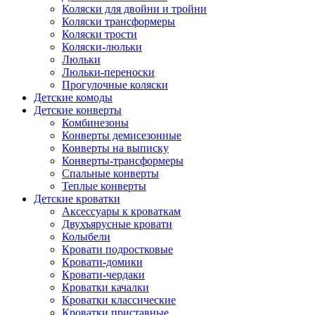
Коляски для двойни и тройни
Коляски трансформеры
Коляски трости
Коляски-люльки
Люльки
Люльки-переноски
Прогулочные коляски
Детские комоды
Детские конверты
Комбинезоны
Конверты демисезонные
Конверты на выписку
Конверты-трансформеры
Спальные конверты
Теплые конверты
Детские кроватки
Аксессуары к кроваткам
Двухъярусные кровати
Колыбели
Кровати подростковые
Кровати-домики
Кровати-чердаки
Кроватки качалки
Кроватки классические
Кроватки приставные