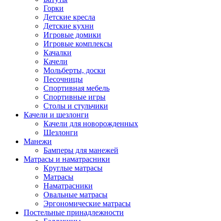
Горки
Детские кресла
Детские кухни
Игровые домики
Игровые комплексы
Качалки
Качели
Мольберты, доски
Песочницы
Спортивная мебель
Спортивные игры
Столы и стульчики
Качели и шезлонги
Качели для новорожденных
Шезлонги
Манежи
Бамперы для манежей
Матрасы и наматрасники
Круглые матрасы
Матрасы
Наматрасники
Овальные матрасы
Эргономические матрасы
Постельные принадлежности