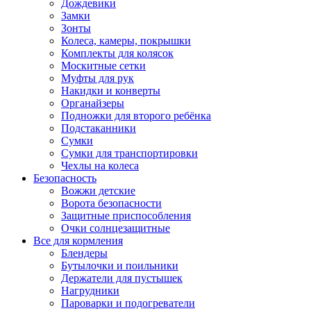
Дождевики
Замки
Зонты
Колеса, камеры, покрышки
Комплекты для колясок
Москитные сетки
Муфты для рук
Накидки и конверты
Органайзеры
Подножки для второго ребёнка
Подстаканники
Сумки
Сумки для транспортировки
Чехлы на колеса
Безопасность
Вожжи детские
Ворота безопасности
Защитные приспособления
Очки солнцезащитные
Все для кормления
Блендеры
Бутылочки и поильники
Держатели для пустышек
Нагрудники
Пароварки и подогреватели