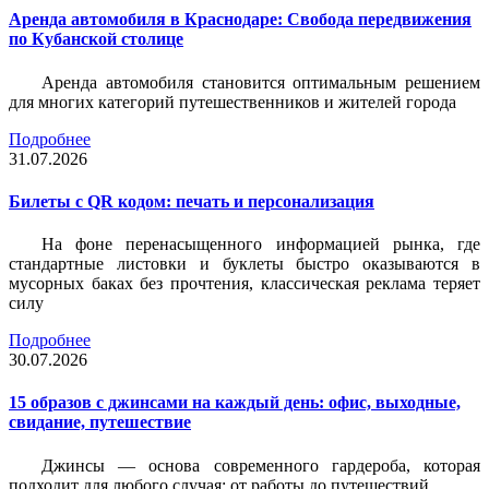
Аренда автомобиля в Краснодаре: Свобода передвижения
по Кубанской столице
Аренда автомобиля становится оптимальным решением
для многих категорий путешественников и жителей города
Подробнее
31.07.2026
Билеты c QR кодом: печать и персонализация
На фоне перенасыщенного информацией рынка, где
стандартные листовки и буклеты быстро оказываются в
мусорных баках без прочтения, классическая реклама теряет
силу
Подробнее
30.07.2026
15 образов с джинсами на каждый день: офис, выходные,
свидание, путешествие
Джинсы — основа современного гардероба, которая
подходит для любого случая: от работы до путешествий