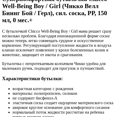
Well-Being Boy / Girl (Чикко Велл
Биинг Бой / Герл), сил. соска, РР, 150
мл, 0 мес.+
С бутылочкой Chicco Well-Being Boy / Girl мама решает сразу
несколько проблем. Благодаря инновационной форме соски
можно теперь легко совмещать грудное и искусственное
кормление. Регулирующий поступление жидкости и воздуха
клапан исключает появление у крохи болезненных колик в
животике, защищает от икоты и срыгивания.
Бутылочка с непротекаемым колпачком Чикко удобна для
маленьких ручек, подходит для прогулок и путешествий.
Характеристики бутылки:
возрастная категория: с рождения
материалы: полипропилен, силикон
не содержит бисфенол-А
эластичная соска создает ощущение материнского соска
широкое круглое основание для комфортного сосания
нормальный поток жидкости рассчитан на ребенка
первых месяцев жизни