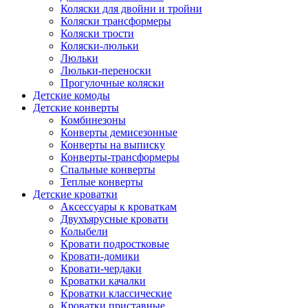
Коляски для двойни и тройни
Коляски трансформеры
Коляски трости
Коляски-люльки
Люльки
Люльки-переноски
Прогулочные коляски
Детские комоды
Детские конверты
Комбинезоны
Конверты демисезонные
Конверты на выписку
Конверты-трансформеры
Спальные конверты
Теплые конверты
Детские кроватки
Аксессуары к кроваткам
Двухъярусные кровати
Колыбели
Кровати подростковые
Кровати-домики
Кровати-чердаки
Кроватки качалки
Кроватки классические
Кроватки приставные