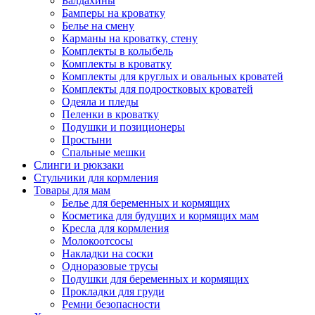
Балдахины
Бамперы на кроватку
Белье на смену
Карманы на кроватку, стену
Комплекты в колыбель
Комплекты в кроватку
Комплекты для круглых и овальных кроватей
Комплекты для подростковых кроватей
Одеяла и пледы
Пеленки в кроватку
Подушки и позиционеры
Простыни
Спальные мешки
Слинги и рюкзаки
Стульчики для кормления
Товары для мам
Белье для беременных и кормящих
Косметика для будущих и кормящих мам
Кресла для кормления
Молокоотсосы
Накладки на соски
Одноразовые трусы
Подушки для беременных и кормящих
Прокладки для груди
Ремни безопасности