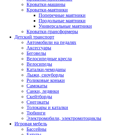
Кроватки-машины
Кроватки-маятники
Поперечные маятники
Продольные маятники
Универсальные маятники
Кроватки-трансформеры
Детский транспорт
Автомобили на педалях
Аксессуары
Беговелы
Велосипедные кресла
Велосипеды
Каталки-чемоданы
Лыжи, сноуборды
Роликовые коньки
Самокаты
Санки, ледянки
Скейтборды
Снегокаты
Толокары и каталки
Тюбинги
Электромобили, электромотоциклы
Игровая мебель
Бассейны
Батуты