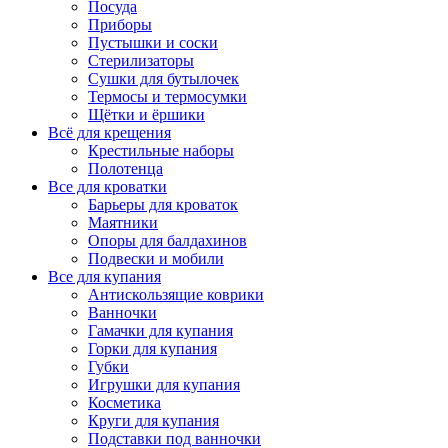
Посуда
Приборы
Пустышки и соски
Стерилизаторы
Сушки для бутылочек
Термосы и термосумки
Щётки и ёршики
Всё для крещения
Крестильные наборы
Полотенца
Все для кроватки
Барьеры для кроваток
Маятники
Опоры для балдахинов
Подвески и мобили
Все для купания
Антискользящие коврики
Ванночки
Гамачки для купания
Горки для купания
Губки
Игрушки для купания
Косметика
Круги для купания
Подставки под ванночки