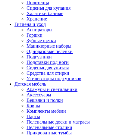
Полотенца
Сиденья для купания
Халатики банные
Хранение
Гигиена и уход
Аспираторы
Горшки
Зубные щетки
Маникюрные наборы
Одноразовые пеленки
Подгузники
Подставки под ноги
Сиденья для унитаза
Средства для стирки
Утилизаторы подгузников
Детская мебель
Абажуры и светильники
Аксессуары
Вешалки и полки
Ковры
Комплекты мебели
Парты
Пеленальные доски и матрасы
Пеленальные столики
Прикроватные тумбы