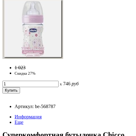
1 023
Скидка 27%
746
руб
x
Артикул: be-568787
Информация
Еще
Суперкомфортная бутылочка Chicco