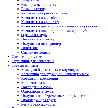
Балдахины
Бамперы на кроватку
Белье на смену
Карманы на кроватку, стену
Комплекты в колыбель
Комплекты в кроватку
Комплекты для круглых и овальных кроватей
Комплекты для подростковых кроватей
Одеяла и пледы
Пеленки в кроватку
Подушки и позиционеры
Простыни
Спальные мешки
Слинги и рюкзаки
Стульчики для кормления
Товары для мам
Белье для беременных и кормящих
Косметика для будущих и кормящих мам
Кресла для кормления
Молокоотсосы
Накладки на соски
Одноразовые трусы
Подушки для беременных и кормящих
Прокладки для груди
Ремни безопасности