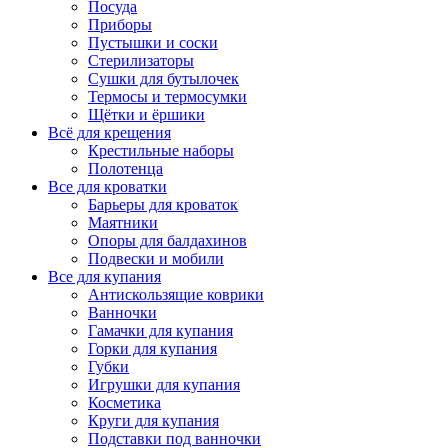
Посуда
Приборы
Пустышки и соски
Стерилизаторы
Сушки для бутылочек
Термосы и термосумки
Щётки и ёршики
Всё для крещения
Крестильные наборы
Полотенца
Все для кроватки
Барьеры для кроваток
Маятники
Опоры для балдахинов
Подвески и мобили
Все для купания
Антискользящие коврики
Ванночки
Гамачки для купания
Горки для купания
Губки
Игрушки для купания
Косметика
Круги для купания
Подставки под ванночки