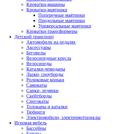
Кроватки-машины
Кроватки-маятники
Поперечные маятники
Продольные маятники
Универсальные маятники
Кроватки-трансформеры
Детский транспорт
Автомобили на педалях
Аксессуары
Беговелы
Велосипедные кресла
Велосипеды
Каталки-чемоданы
Лыжи, сноуборды
Роликовые коньки
Самокаты
Санки, ледянки
Скейтборды
Снегокаты
Толокары и каталки
Тюбинги
Электромобили, электромотоциклы
Игровая мебель
Бассейны
Батуты