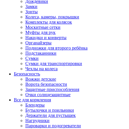
Дождевики
Замки
Зонты
Колеса, камеры, покрышки
Комплекты для колясок
Москитные сетки
Муфты для рук
Накидки и конверты
Органайзеры
Подножки для второго ребёнка
Подстаканники
Сумки
Сумки для транспортировки
Чехлы на колеса
Безопасность
Вожжи детские
Ворота безопасности
Защитные приспособления
Очки солнцезащитные
Все для кормления
Блендеры
Бутылочки и поильники
Держатели для пустышек
Нагрудники
Пароварки и подогреватели