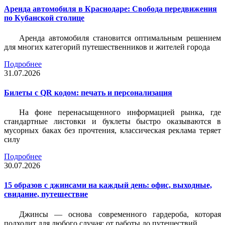
Аренда автомобиля в Краснодаре: Свобода передвижения
по Кубанской столице
Аренда автомобиля становится оптимальным решением
для многих категорий путешественников и жителей города
Подробнее
31.07.2026
Билеты c QR кодом: печать и персонализация
На фоне перенасыщенного информацией рынка, где
стандартные листовки и буклеты быстро оказываются в
мусорных баках без прочтения, классическая реклама теряет
силу
Подробнее
30.07.2026
15 образов с джинсами на каждый день: офис, выходные,
свидание, путешествие
Джинсы — основа современного гардероба, которая
подходит для любого случая: от работы до путешествий