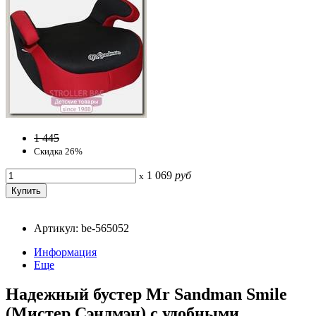
1 445
Скидка 26%
1 069
руб
x
Артикул: be-565052
Информация
Еще
Надежный бустер Mr Sandman Smile
(Мистер Сэндмэн) с удобными