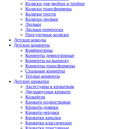
Коляски для двойни и тройни
Коляски трансформеры
Коляски трости
Коляски-люльки
Люльки
Люльки-переноски
Прогулочные коляски
Детские комоды
Детские конверты
Комбинезоны
Конверты демисезонные
Конверты на выписку
Конверты-трансформеры
Спальные конверты
Теплые конверты
Детские кроватки
Аксессуары к кроваткам
Двухъярусные кровати
Колыбели
Кровати подростковые
Кровати-домики
Кровати-чердаки
Кроватки качалки
Кроватки классические
Кроватки приставные