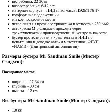
вес ребенка: 22-36 кг
возраст ребенка: 6-12 лет
материал корпуса – ПНД-пластмасса ПЭ2МТ76-17
комфортные подлокотники
мягкое посадочное место
чехол сшит из прочного трикотажа плотностью 250 г/м2
автокресла М-р Сэндмен проходят через
трехступенчатый производственный контроль качества
бустер протестирован в краш-тестах в НИЦ по
испытанию и доводке авто- и мототехники ФГУП
«НАМИ» (Дмитровский автополигон).
Размеры бустера Mr Sandman Smile (Мистер
Сэндмэн):
Посадочное место:
ширина – 27-34 см
глубина – 30 см
высота – 12 см.
Вес бустера Mr Sandman Smile (Мистер Сэндмэн):
1,8 кг.