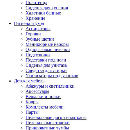
Полотенца
Сиденья для купания
Халатики банные
Хранение
Гигиена и уход
Аспираторы
Горшки
Зубные щетки
Маникюрные наборы
Одноразовые пеленки
Подгузники
Подставки под ноги
Сиденья для унитаза
Средства для стирки
Утилизаторы подгузников
Детская мебель
Абажуры и светильники
Аксессуары
Вешалки и полки
Ковры
Комплекты мебели
Парты
Пеленальные доски и матрасы
Пеленальные столики
Прикроватные тумбы