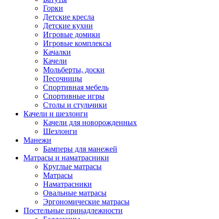
Горки
Детские кресла
Детские кухни
Игровые домики
Игровые комплексы
Качалки
Качели
Мольберты, доски
Песочницы
Спортивная мебель
Спортивные игры
Столы и стульчики
Качели и шезлонги
Качели для новорожденных
Шезлонги
Манежи
Бамперы для манежей
Матрасы и наматрасники
Круглые матрасы
Матрасы
Наматрасники
Овальные матрасы
Эргономические матрасы
Постельные принадлежности