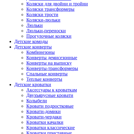
Коляски для двойни и тройни
Коляски трансформеры
Коляски трости
Коляски-люльки
Люльки
Люльки-переноски
Прогулочные коляски
Детские комоды
Детские конверты
Комбинезоны
Конверты демисезонные
Конверты на выписку
Конверты-трансформеры
Спальные конверты
Теплые конверты
Детские кроватки
Аксессуары к кроваткам
Двухъярусные кровати
Колыбели
Кровати подростковые
Кровати-домики
Кровати-чердаки
Кроватки качалки
Кроватки классические
Кроватки приставные