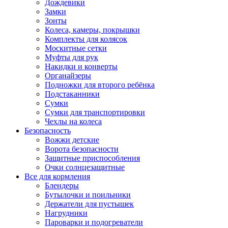
Дождевики
Замки
Зонты
Колеса, камеры, покрышки
Комплекты для колясок
Москитные сетки
Муфты для рук
Накидки и конверты
Органайзеры
Подножки для второго ребёнка
Подстаканники
Сумки
Сумки для транспортировки
Чехлы на колеса
Безопасность
Вожжи детские
Ворота безопасности
Защитные приспособления
Очки солнцезащитные
Все для кормления
Блендеры
Бутылочки и поильники
Держатели для пустышек
Нагрудники
Пароварки и подогреватели