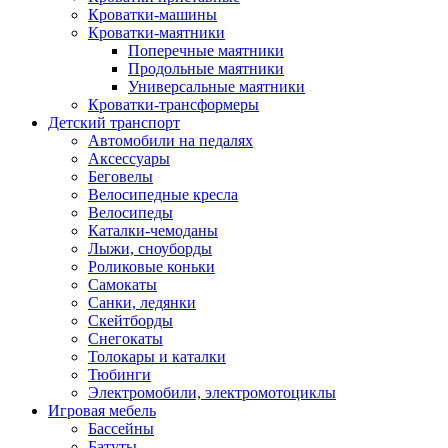
Кроватки-машины
Кроватки-маятники
Поперечные маятники
Продольные маятники
Универсальные маятники
Кроватки-трансформеры
Детский транспорт
Автомобили на педалях
Аксессуары
Беговелы
Велосипедные кресла
Велосипеды
Каталки-чемоданы
Лыжи, сноуборды
Роликовые коньки
Самокаты
Санки, ледянки
Скейтборды
Снегокаты
Толокары и каталки
Тюбинги
Электромобили, электромотоциклы
Игровая мебель
Бассейны
Батуты