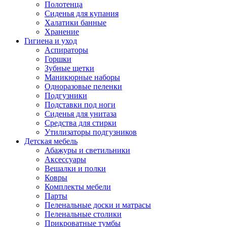
Полотенца
Сиденья для купания
Халатики банные
Хранение
Гигиена и уход
Аспираторы
Горшки
Зубные щетки
Маникюрные наборы
Одноразовые пеленки
Подгузники
Подставки под ноги
Сиденья для унитаза
Средства для стирки
Утилизаторы подгузников
Детская мебель
Абажуры и светильники
Аксессуары
Вешалки и полки
Ковры
Комплекты мебели
Парты
Пеленальные доски и матрасы
Пеленальные столики
Прикроватные тумбы