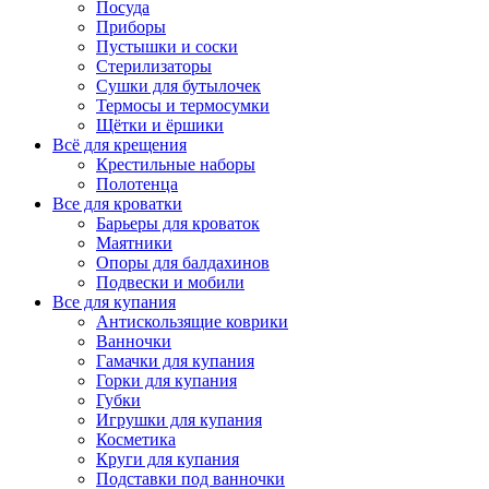
Посуда
Приборы
Пустышки и соски
Стерилизаторы
Сушки для бутылочек
Термосы и термосумки
Щётки и ёршики
Всё для крещения
Крестильные наборы
Полотенца
Все для кроватки
Барьеры для кроваток
Маятники
Опоры для балдахинов
Подвески и мобили
Все для купания
Антискользящие коврики
Ванночки
Гамачки для купания
Горки для купания
Губки
Игрушки для купания
Косметика
Круги для купания
Подставки под ванночки