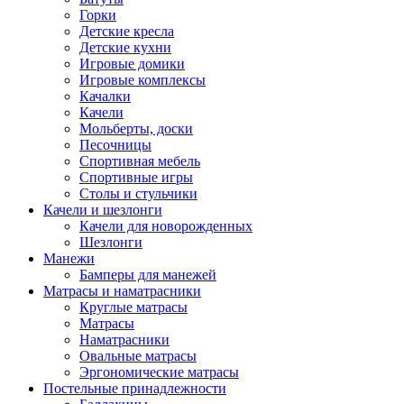
Горки
Детские кресла
Детские кухни
Игровые домики
Игровые комплексы
Качалки
Качели
Мольберты, доски
Песочницы
Спортивная мебель
Спортивные игры
Столы и стульчики
Качели и шезлонги
Качели для новорожденных
Шезлонги
Манежи
Бамперы для манежей
Матрасы и наматрасники
Круглые матрасы
Матрасы
Наматрасники
Овальные матрасы
Эргономические матрасы
Постельные принадлежности