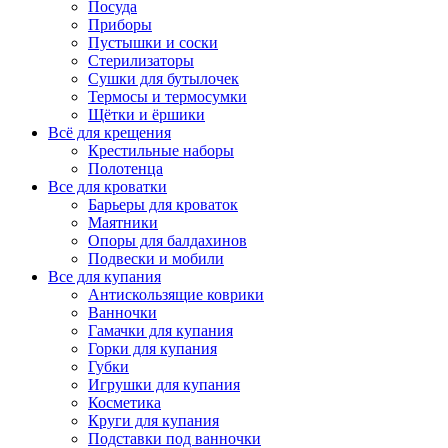
Посуда
Приборы
Пустышки и соски
Стерилизаторы
Сушки для бутылочек
Термосы и термосумки
Щётки и ёршики
Всё для крещения
Крестильные наборы
Полотенца
Все для кроватки
Барьеры для кроваток
Маятники
Опоры для балдахинов
Подвески и мобили
Все для купания
Антискользящие коврики
Ванночки
Гамачки для купания
Горки для купания
Губки
Игрушки для купания
Косметика
Круги для купания
Подставки под ванночки