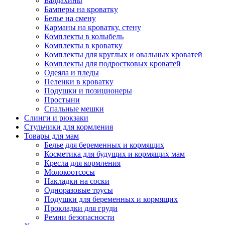
Балдахины
Бамперы на кроватку
Белье на смену
Карманы на кроватку, стену
Комплекты в колыбель
Комплекты в кроватку
Комплекты для круглых и овальных кроватей
Комплекты для подростковых кроватей
Одеяла и пледы
Пеленки в кроватку
Подушки и позиционеры
Простыни
Спальные мешки
Слинги и рюкзаки
Стульчики для кормления
Товары для мам
Белье для беременных и кормящих
Косметика для будущих и кормящих мам
Кресла для кормления
Молокоотсосы
Накладки на соски
Одноразовые трусы
Подушки для беременных и кормящих
Прокладки для груди
Ремни безопасности