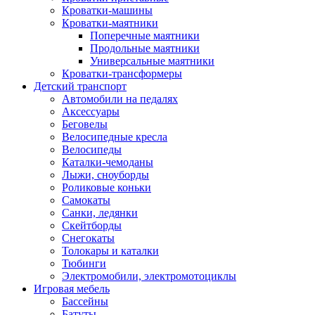
Кроватки-машины
Кроватки-маятники
Поперечные маятники
Продольные маятники
Универсальные маятники
Кроватки-трансформеры
Детский транспорт
Автомобили на педалях
Аксессуары
Беговелы
Велосипедные кресла
Велосипеды
Каталки-чемоданы
Лыжи, сноуборды
Роликовые коньки
Самокаты
Санки, ледянки
Скейтборды
Снегокаты
Толокары и каталки
Тюбинги
Электромобили, электромотоциклы
Игровая мебель
Бассейны
Батуты