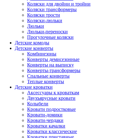
Коляски для двойни и тройни
Коляски трансформеры
Коляски трости
Коляски-люльки
Люльки
Люльки-переноски
Прогулочные коляски
Детские комоды
Детские конверты
Комбинезоны
Конверты демисезонные
Конверты на выписку
Конверты-трансформеры
Спальные конверты
Теплые конверты
Детские кроватки
Аксессуары к кроваткам
Двухъярусные кровати
Колыбели
Кровати подростковые
Кровати-домики
Кровати-чердаки
Кроватки качалки
Кроватки классические
Кроватки приставные