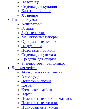
Полотенца
Сиденья для купания
Халатики банные
Хранение
Гигиена и уход
Аспираторы
Горшки
Зубные щетки
Маникюрные наборы
Одноразовые пеленки
Подгузники
Подставки под ноги
Сиденья для унитаза
Средства для стирки
Утилизаторы подгузников
Детская мебель
Абажуры и светильники
Аксессуары
Вешалки и полки
Ковры
Комплекты мебели
Парты
Пеленальные доски и матрасы
Пеленальные столики
Прикроватные тумбы