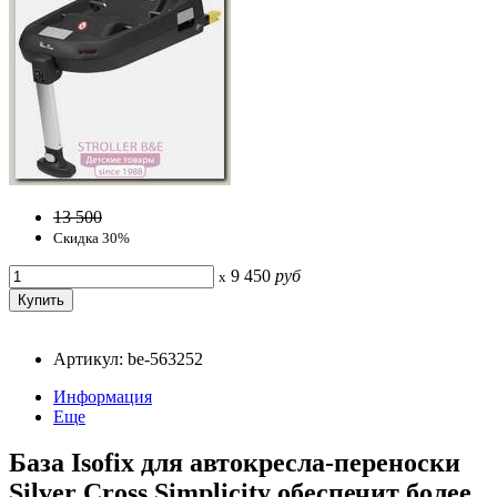
13 500
Скидка 30%
9 450
руб
x
Артикул: be-563252
Информация
Еще
База Isofix для автокресла-переноски
Silver Cross Simplicity обеспечит более