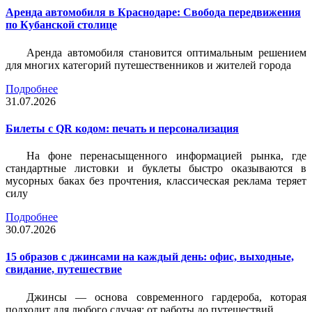
Аренда автомобиля в Краснодаре: Свобода передвижения
по Кубанской столице
Аренда автомобиля становится оптимальным решением
для многих категорий путешественников и жителей города
Подробнее
31.07.2026
Билеты c QR кодом: печать и персонализация
На фоне перенасыщенного информацией рынка, где
стандартные листовки и буклеты быстро оказываются в
мусорных баках без прочтения, классическая реклама теряет
силу
Подробнее
30.07.2026
15 образов с джинсами на каждый день: офис, выходные,
свидание, путешествие
Джинсы — основа современного гардероба, которая
подходит для любого случая: от работы до путешествий