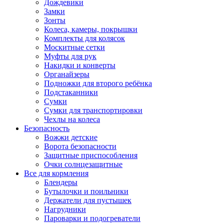
Дождевики
Замки
Зонты
Колеса, камеры, покрышки
Комплекты для колясок
Москитные сетки
Муфты для рук
Накидки и конверты
Органайзеры
Подножки для второго ребёнка
Подстаканники
Сумки
Сумки для транспортировки
Чехлы на колеса
Безопасность
Вожжи детские
Ворота безопасности
Защитные приспособления
Очки солнцезащитные
Все для кормления
Блендеры
Бутылочки и поильники
Держатели для пустышек
Нагрудники
Пароварки и подогреватели