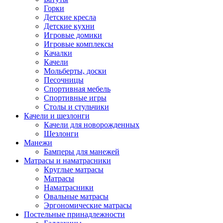
Горки
Детские кресла
Детские кухни
Игровые домики
Игровые комплексы
Качалки
Качели
Мольберты, доски
Песочницы
Спортивная мебель
Спортивные игры
Столы и стульчики
Качели и шезлонги
Качели для новорожденных
Шезлонги
Манежи
Бамперы для манежей
Матрасы и наматрасники
Круглые матрасы
Матрасы
Наматрасники
Овальные матрасы
Эргономические матрасы
Постельные принадлежности