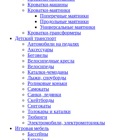
Кроватки-машины
Кроватки-маятники
Поперечные маятники
Продольные маятники
Универсальные маятники
Кроватки-трансформеры
Детский транспорт
Автомобили на педалях
Аксессуары
Беговелы
Велосипедные кресла
Велосипеды
Каталки-чемоданы
Лыжи, сноуборды
Роликовые коньки
Самокаты
Санки, ледянки
Скейтборды
Снегокаты
Толокары и каталки
Тюбинги
Электромобили, электромотоциклы
Игровая мебель
Бассейны
Батуты