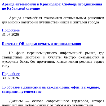
Аренда автомобиля в Краснодаре: Свобода передвижения
по Кубанской столице
Аренда автомобиля становится оптимальным решением
для многих категорий путешественников и жителей города
Подробнее
31.07.2026
Билеты c QR кодом: печать и персонализация
На фоне перенасыщенного информацией рынка, где
стандартные листовки и буклеты быстро оказываются в
мусорных баках без прочтения, классическая реклама теряет
силу
Подробнее
30.07.2026
15 образов с джинсами на каждый день: офис, выходные,
свидание, путешествие
Джинсы — основа современного гардероба, которая
подходит для любого случая: от работы до путешествий