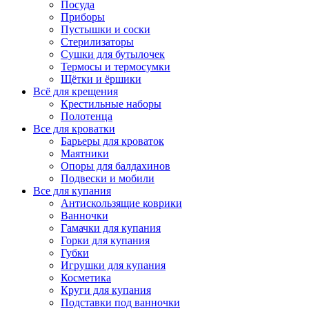
Посуда
Приборы
Пустышки и соски
Стерилизаторы
Сушки для бутылочек
Термосы и термосумки
Щётки и ёршики
Всё для крещения
Крестильные наборы
Полотенца
Все для кроватки
Барьеры для кроваток
Маятники
Опоры для балдахинов
Подвески и мобили
Все для купания
Антискользящие коврики
Ванночки
Гамачки для купания
Горки для купания
Губки
Игрушки для купания
Косметика
Круги для купания
Подставки под ванночки