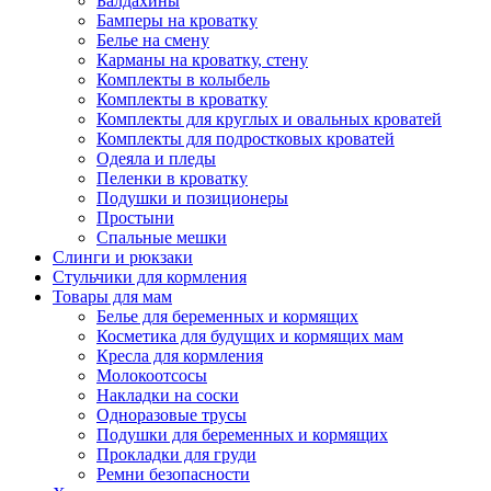
Балдахины
Бамперы на кроватку
Белье на смену
Карманы на кроватку, стену
Комплекты в колыбель
Комплекты в кроватку
Комплекты для круглых и овальных кроватей
Комплекты для подростковых кроватей
Одеяла и пледы
Пеленки в кроватку
Подушки и позиционеры
Простыни
Спальные мешки
Слинги и рюкзаки
Стульчики для кормления
Товары для мам
Белье для беременных и кормящих
Косметика для будущих и кормящих мам
Кресла для кормления
Молокоотсосы
Накладки на соски
Одноразовые трусы
Подушки для беременных и кормящих
Прокладки для груди
Ремни безопасности