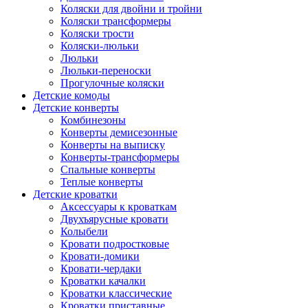
Коляски для двойни и тройни
Коляски трансформеры
Коляски трости
Коляски-люльки
Люльки
Люльки-переноски
Прогулочные коляски
Детские комоды
Детские конверты
Комбинезоны
Конверты демисезонные
Конверты на выписку
Конверты-трансформеры
Спальные конверты
Теплые конверты
Детские кроватки
Аксессуары к кроваткам
Двухъярусные кровати
Колыбели
Кровати подростковые
Кровати-домики
Кровати-чердаки
Кроватки качалки
Кроватки классические
Кроватки приставные