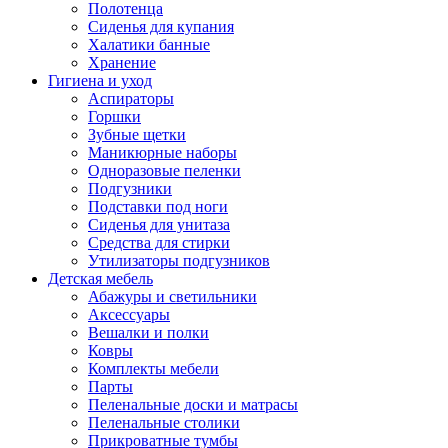
Полотенца
Сиденья для купания
Халатики банные
Хранение
Гигиена и уход
Аспираторы
Горшки
Зубные щетки
Маникюрные наборы
Одноразовые пеленки
Подгузники
Подставки под ноги
Сиденья для унитаза
Средства для стирки
Утилизаторы подгузников
Детская мебель
Абажуры и светильники
Аксессуары
Вешалки и полки
Ковры
Комплекты мебели
Парты
Пеленальные доски и матрасы
Пеленальные столики
Прикроватные тумбы