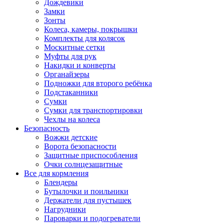
Дождевики
Замки
Зонты
Колеса, камеры, покрышки
Комплекты для колясок
Москитные сетки
Муфты для рук
Накидки и конверты
Органайзеры
Подножки для второго ребёнка
Подстаканники
Сумки
Сумки для транспортировки
Чехлы на колеса
Безопасность
Вожжи детские
Ворота безопасности
Защитные приспособления
Очки солнцезащитные
Все для кормления
Блендеры
Бутылочки и поильники
Держатели для пустышек
Нагрудники
Пароварки и подогреватели