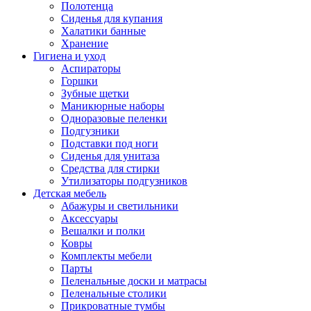
Полотенца
Сиденья для купания
Халатики банные
Хранение
Гигиена и уход
Аспираторы
Горшки
Зубные щетки
Маникюрные наборы
Одноразовые пеленки
Подгузники
Подставки под ноги
Сиденья для унитаза
Средства для стирки
Утилизаторы подгузников
Детская мебель
Абажуры и светильники
Аксессуары
Вешалки и полки
Ковры
Комплекты мебели
Парты
Пеленальные доски и матрасы
Пеленальные столики
Прикроватные тумбы