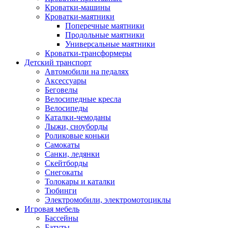
Кроватки-машины
Кроватки-маятники
Поперечные маятники
Продольные маятники
Универсальные маятники
Кроватки-трансформеры
Детский транспорт
Автомобили на педалях
Аксессуары
Беговелы
Велосипедные кресла
Велосипеды
Каталки-чемоданы
Лыжи, сноуборды
Роликовые коньки
Самокаты
Санки, ледянки
Скейтборды
Снегокаты
Толокары и каталки
Тюбинги
Электромобили, электромотоциклы
Игровая мебель
Бассейны
Батуты