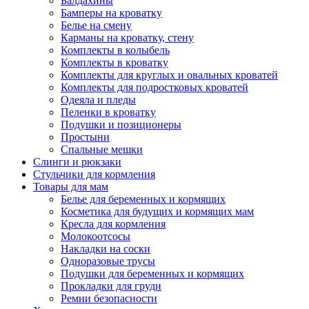
Балдахины
Бамперы на кроватку
Белье на смену
Карманы на кроватку, стену
Комплекты в колыбель
Комплекты в кроватку
Комплекты для круглых и овальных кроватей
Комплекты для подростковых кроватей
Одеяла и пледы
Пеленки в кроватку
Подушки и позиционеры
Простыни
Спальные мешки
Слинги и рюкзаки
Стульчики для кормления
Товары для мам
Белье для беременных и кормящих
Косметика для будущих и кормящих мам
Кресла для кормления
Молокоотсосы
Накладки на соски
Одноразовые трусы
Подушки для беременных и кормящих
Прокладки для груди
Ремни безопасности