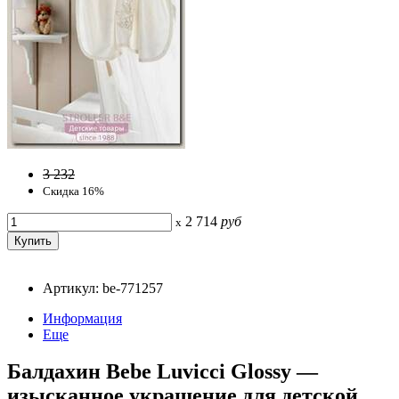
3 232
Скидка 16%
2 714
руб
x
Артикул: be-771257
Информация
Еще
Балдахин Bebe Luvicci Glossy —
изысканное украшение для детской