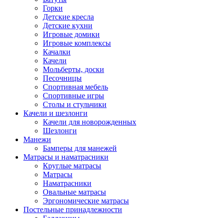
Горки
Детские кресла
Детские кухни
Игровые домики
Игровые комплексы
Качалки
Качели
Мольберты, доски
Песочницы
Спортивная мебель
Спортивные игры
Столы и стульчики
Качели и шезлонги
Качели для новорожденных
Шезлонги
Манежи
Бамперы для манежей
Матрасы и наматрасники
Круглые матрасы
Матрасы
Наматрасники
Овальные матрасы
Эргономические матрасы
Постельные принадлежности