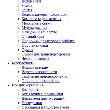
Дождевики
Замки
Зонты
Колеса, камеры, покрышки
Комплекты для колясок
Москитные сетки
Муфты для рук
Накидки и конверты
Органайзеры
Подножки для второго ребёнка
Подстаканники
Сумки
Сумки для транспортировки
Чехлы на колеса
Безопасность
Вожжи детские
Ворота безопасности
Защитные приспособления
Очки солнцезащитные
Все для кормления
Блендеры
Бутылочки и поильники
Держатели для пустышек
Нагрудники
Пароварки и подогреватели