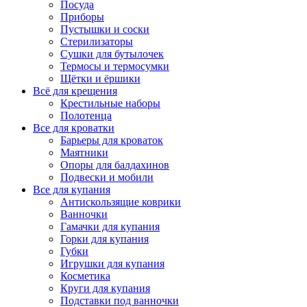
Посуда
Приборы
Пустышки и соски
Стерилизаторы
Сушки для бутылочек
Термосы и термосумки
Щётки и ёршики
Всё для крещения
Крестильные наборы
Полотенца
Все для кроватки
Барьеры для кроваток
Маятники
Опоры для балдахинов
Подвески и мобили
Все для купания
Антискользящие коврики
Ванночки
Гамачки для купания
Горки для купания
Губки
Игрушки для купания
Косметика
Круги для купания
Подставки под ванночки