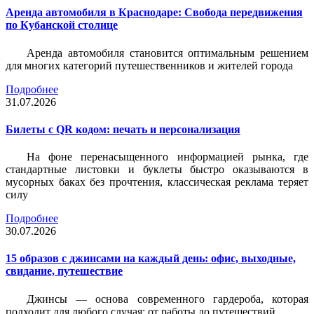
Аренда автомобиля в Краснодаре: Свобода передвижения
по Кубанской столице
Аренда автомобиля становится оптимальным решением
для многих категорий путешественников и жителей города
Подробнее
31.07.2026
Билеты c QR кодом: печать и персонализация
На фоне перенасыщенного информацией рынка, где
стандартные листовки и буклеты быстро оказываются в
мусорных баках без прочтения, классическая реклама теряет
силу
Подробнее
30.07.2026
15 образов с джинсами на каждый день: офис, выходные,
свидание, путешествие
Джинсы — основа современного гардероба, которая
подходит для любого случая: от работы до путешествий