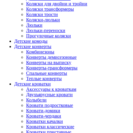
Коляски для двойни и тройни
Коляски трансформеры
Коляски трости
Коляски-люльки
Люльки
Люльки-переноски
Прогулочные коляски
Детские комоды
Детские конверты
Комбинезоны
Конверты демисезонные
Конверты на выписку
Конверты-трансформеры
Спальные конверты
Теплые конверты
Детские кроватки
Аксессуары к кроваткам
Двухъярусные кровати
Колыбели
Кровати подростковые
Кровати-домики
Кровати-чердаки
Кроватки качалки
Кроватки классические
Кроватки приставные