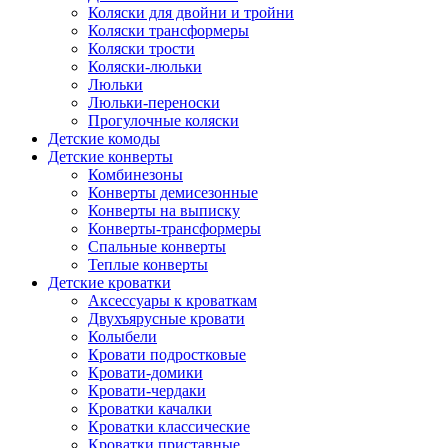
Коляски для двойни и тройни
Коляски трансформеры
Коляски трости
Коляски-люльки
Люльки
Люльки-переноски
Прогулочные коляски
Детские комоды
Детские конверты
Комбинезоны
Конверты демисезонные
Конверты на выписку
Конверты-трансформеры
Спальные конверты
Теплые конверты
Детские кроватки
Аксессуары к кроваткам
Двухъярусные кровати
Колыбели
Кровати подростковые
Кровати-домики
Кровати-чердаки
Кроватки качалки
Кроватки классические
Кроватки приставные