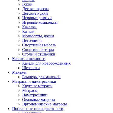
Горки
Детские кресла
Детские кухни
Игровые домики
Игровые комплексы
Качалки
Качели
Мольберты, доски
Песочницы
Спортивная мебель
Спортивные игры
Столы и стульчики
Качели и шезлонги
Качели для новорожденных
Шезлонги
Манежи
Бамперы для манежей
Матрасы и наматрасники
Круглые матрасы
Матрасы
Наматрасники
Овальные матрасы
Эргономические матрасы
Постельные принадлежности