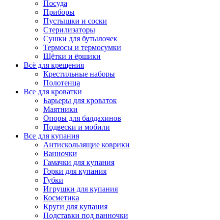
Посуда
Приборы
Пустышки и соски
Стерилизаторы
Сушки для бутылочек
Термосы и термосумки
Щётки и ёршики
Всё для крещения
Крестильные наборы
Полотенца
Все для кроватки
Барьеры для кроваток
Маятники
Опоры для балдахинов
Подвески и мобили
Все для купания
Антискользящие коврики
Ванночки
Гамачки для купания
Горки для купания
Губки
Игрушки для купания
Косметика
Круги для купания
Подставки под ванночки