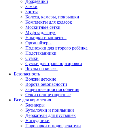
Дождевики
Замки
Зонты
Колеса, камеры, покрышки
Комплекты для колясок
Москитные сетки
Муфты для рук
Накидки и конверты
Органайзеры
Подножки для второго ребёнка
Подстаканники
Сумки
Сумки для транспортировки
Чехлы на колеса
Безопасность
Вожжи детские
Ворота безопасности
Защитные приспособления
Очки солнцезащитные
Все для кормления
Блендеры
Бутылочки и поильники
Держатели для пустышек
Нагрудники
Пароварки и подогреватели