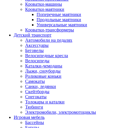
Кроватки-машины
Кроватки-маятники
Поперечные маятники
Продольные маятники
Универсальные маятники
Кроватки-трансформеры
Детский транспорт
Автомобили на педалях
Аксессуары
Беговелы
Велосипедные кресла
Велосипеды
Каталки-чемоданы
Лыжи, сноуборды
Роликовые коньки
Самокаты
Санки, ледянки
Скейтборды
Снегокаты
Толокары и каталки
Тюбинги
Электромобили, электромотоциклы
Игровая мебель
Бассейны
Батуты