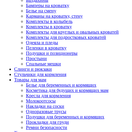
Балдахины
Бамперы на кроватку
Белье на смену
Карманы на кроватку, стену
Комплекты в колыбель
Комплекты в кроватку
Комплекты для круглых и овальных кроватей
Комплекты для подростковых кроватей
Одеяла и пледы
Пеленки в кроватку
Подушки и позиционеры
Простыни
Спальные мешки
Слинги и рюкзаки
Стульчики для кормления
Товары для мам
Белье для беременных и кормящих
Косметика для будущих и кормящих мам
Кресла для кормления
Молокоотсосы
Накладки на соски
Одноразовые трусы
Подушки для беременных и кормящих
Прокладки для груди
Ремни безопасности