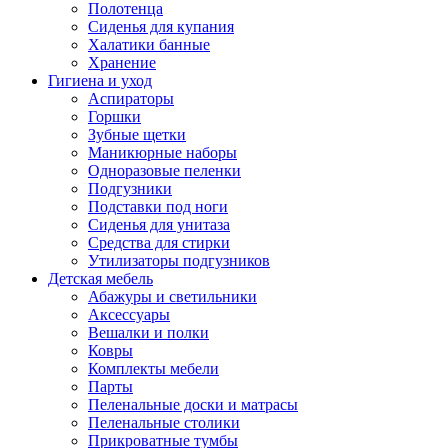
Полотенца
Сиденья для купания
Халатики банные
Хранение
Гигиена и уход
Аспираторы
Горшки
Зубные щетки
Маникюрные наборы
Одноразовые пеленки
Подгузники
Подставки под ноги
Сиденья для унитаза
Средства для стирки
Утилизаторы подгузников
Детская мебель
Абажуры и светильники
Аксессуары
Вешалки и полки
Ковры
Комплекты мебели
Парты
Пеленальные доски и матрасы
Пеленальные столики
Прикроватные тумбы