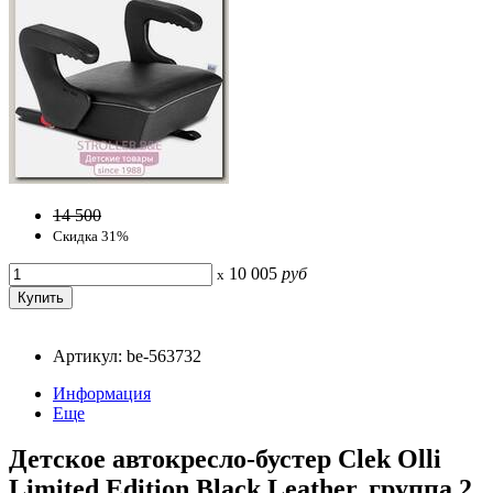
14 500
Скидка 31%
10 005
руб
x
Артикул: be-563732
Информация
Еще
Детское автокресло-бустер Clek Olli
Limited Edition Black Leather, группа 2