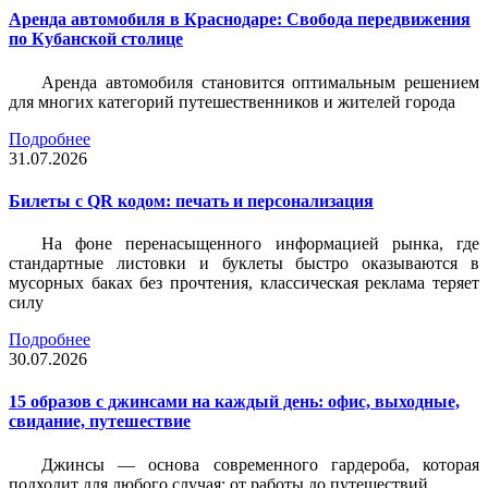
Аренда автомобиля в Краснодаре: Свобода передвижения
по Кубанской столице
Аренда автомобиля становится оптимальным решением
для многих категорий путешественников и жителей города
Подробнее
31.07.2026
Билеты c QR кодом: печать и персонализация
На фоне перенасыщенного информацией рынка, где
стандартные листовки и буклеты быстро оказываются в
мусорных баках без прочтения, классическая реклама теряет
силу
Подробнее
30.07.2026
15 образов с джинсами на каждый день: офис, выходные,
свидание, путешествие
Джинсы — основа современного гардероба, которая
подходит для любого случая: от работы до путешествий