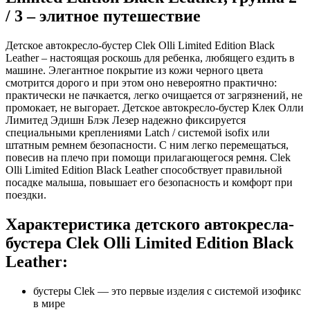
/ 3 – элитное путешествие
Детское автокресло-бустер Clek Olli Limited Edition Black
Leather – настоящая роскошь для ребенка, любящего ездить в
машине. Элегантное покрытие из кожи черного цвета
смотрится дорого и при этом оно невероятно практично:
практически не пачкается, легко очищается от загрязнений, не
промокает, не выгорает. Детское автокресло-бустер Клек Олли
Лимитед Эдишн Блэк Лезер надежно фиксируется
специальными креплениями Latch / системой isofix или
штатным ремнем безопасности. С ним легко перемещаться,
повесив на плечо при помощи прилагающегося ремня. Clek
Olli Limited Edition Black Leather способствует правильной
посадке малыша, повышает его безопасность и комфорт при
поездки.
Характеристика детского автокресла-
бустера Clek Olli Limited Edition Black
Leather:
бустеры Clek — это первые изделия с системой изофикс
в мире