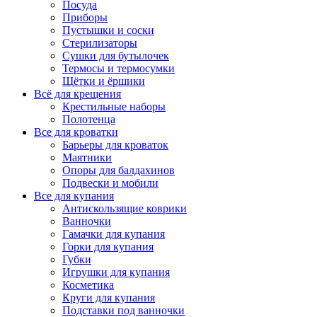
Посуда
Приборы
Пустышки и соски
Стерилизаторы
Сушки для бутылочек
Термосы и термосумки
Щётки и ёршики
Всё для крещения
Крестильные наборы
Полотенца
Все для кроватки
Барьеры для кроваток
Маятники
Опоры для балдахинов
Подвески и мобили
Все для купания
Антискользящие коврики
Ванночки
Гамачки для купания
Горки для купания
Губки
Игрушки для купания
Косметика
Круги для купания
Подставки под ванночки