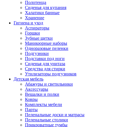
Полотенца
Сиденья для купания
Халатики банные
Хранение
Гигиена и уход
Аспираторы
Горшки
Зубные щетки
Маникюрные наборы
Одноразовые пеленки
Подгузники
Подставки под ноги
Сиденья для унитаза
Средства для стирки
Утилизаторы подгузников
Детская мебель
Абажуры и светильники
Аксессуары
Вешалки и полки
Ковры
Комплекты мебели
Парты
Пеленальные доски и матрасы
Пеленальные столики
Прикроватные тумбы