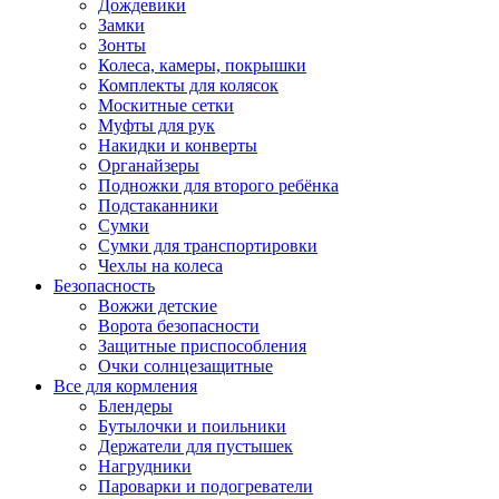
Дождевики
Замки
Зонты
Колеса, камеры, покрышки
Комплекты для колясок
Москитные сетки
Муфты для рук
Накидки и конверты
Органайзеры
Подножки для второго ребёнка
Подстаканники
Сумки
Сумки для транспортировки
Чехлы на колеса
Безопасность
Вожжи детские
Ворота безопасности
Защитные приспособления
Очки солнцезащитные
Все для кормления
Блендеры
Бутылочки и поильники
Держатели для пустышек
Нагрудники
Пароварки и подогреватели