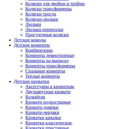
Коляски для двойни и тройни
Коляски трансформеры
Коляски трости
Коляски-люльки
Люльки
Люльки-переноски
Прогулочные коляски
Детские комоды
Детские конверты
Комбинезоны
Конверты демисезонные
Конверты на выписку
Конверты-трансформеры
Спальные конверты
Теплые конверты
Детские кроватки
Аксессуары к кроваткам
Двухъярусные кровати
Колыбели
Кровати подростковые
Кровати-домики
Кровати-чердаки
Кроватки качалки
Кроватки классические
Кроватки приставные