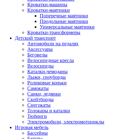
Кроватки-машины
Кроватки-маятники
Поперечные маятники
Продольные маятники
Универсальные маятники
Кроватки-трансформеры
Детский транспорт
Автомобили на педалях
Аксессуары
Беговелы
Велосипедные кресла
Велосипеды
Каталки-чемоданы
Лыжи, сноуборды
Роликовые коньки
Самокаты
Санки, ледянки
Скейтборды
Снегокаты
Толокары и каталки
Тюбинги
Электромобили, электромотоциклы
Игровая мебель
Бассейны
Батуты