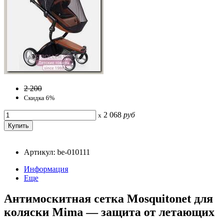
2 200
Скидка 6%
2 068
руб
x
Артикул: be-010111
Информация
Еще
Антимоскитная сетка Mosquitonet для
коляски Mima — защита от летающих