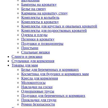
Балдахины
Бамперы на кроватку
Белье на смену
Карманы на кроватку, стену
Комплекты в колыбель
Комплекты в кроватку
Комплекты для круглых и овальных кроватей
Комплекты для подростковых кроватей
Одеяла и пледы
Пеленки в кроватку
Подушки и позиционеры
Простыни
Спальные мешки
Слинги и рюкзаки
Стульчики для кормления
Товары для мам
Белье для беременных и кормящих
Косметика для будущих и кормящих мам
Кресла для кормления
Молокоотсосы
Накладки на соски
Одноразовые трусы
Подушки для беременных и кормящих
Прокладки для груди
Ремни безопасности