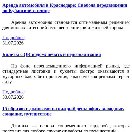
Аренда автомобиля в Краснодаре: Свобода передвижения
по Кубанской столице
Аренда автомобиля становится оптимальным решением
для многих категорий путешественников и жителей города
Подробнее
31.07.2026
Билеты c QR кодом: печать и персонализация
На фоне перенасыщенного информацией рынка, где
стандартные листовки и буклеты быстро оказываются в
мусорных баках без прочтения, классическая реклама теряет
силу
Подробнее
30.07.2026
15 образов с джинсами на каждый день: офис, выходные,
свидание, путешествие
Джинсы — основа современного гардероба, которая
подходит для любого случая: от работы до путешествий