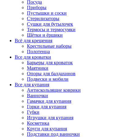
Посуда
Приборы
Пустышки и соски
Стерилизаторы
Сушки для бутылочек
Термосы и термосумки
Щётки и ёршики
Всё для крещения
Крестильные наборы
Полотенца
Все для кроватки
Барьеры для кроваток
Маятники
Опоры для балдахинов
Подвески и мобили
Все для купания
Антискользящие коврики
Ванночки
Гамачки для купания
Горки для купания
Губки
Игрушки для купания
Косметика
Круги для купания
Подставки под ванночки