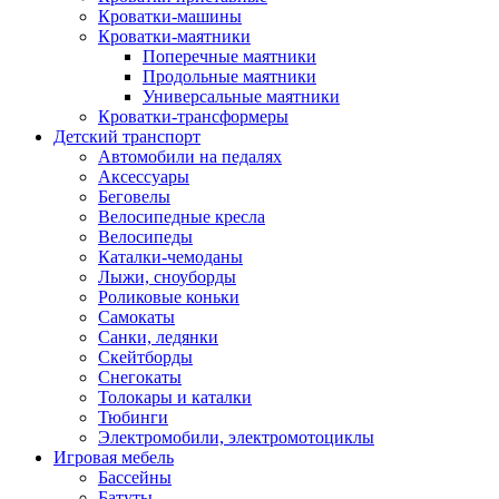
Кроватки-машины
Кроватки-маятники
Поперечные маятники
Продольные маятники
Универсальные маятники
Кроватки-трансформеры
Детский транспорт
Автомобили на педалях
Аксессуары
Беговелы
Велосипедные кресла
Велосипеды
Каталки-чемоданы
Лыжи, сноуборды
Роликовые коньки
Самокаты
Санки, ледянки
Скейтборды
Снегокаты
Толокары и каталки
Тюбинги
Электромобили, электромотоциклы
Игровая мебель
Бассейны
Батуты