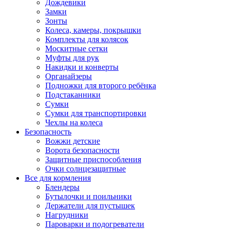
Дождевики
Замки
Зонты
Колеса, камеры, покрышки
Комплекты для колясок
Москитные сетки
Муфты для рук
Накидки и конверты
Органайзеры
Подножки для второго ребёнка
Подстаканники
Сумки
Сумки для транспортировки
Чехлы на колеса
Безопасность
Вожжи детские
Ворота безопасности
Защитные приспособления
Очки солнцезащитные
Все для кормления
Блендеры
Бутылочки и поильники
Держатели для пустышек
Нагрудники
Пароварки и подогреватели