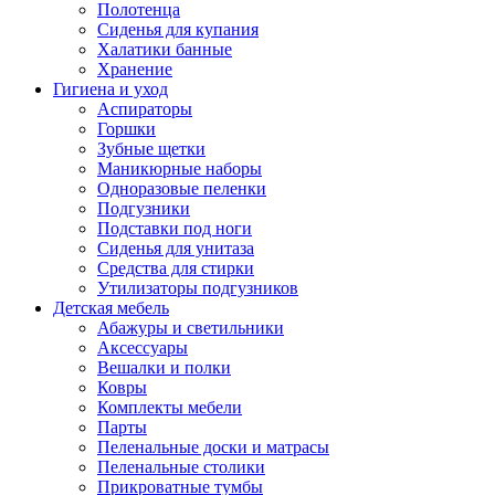
Полотенца
Сиденья для купания
Халатики банные
Хранение
Гигиена и уход
Аспираторы
Горшки
Зубные щетки
Маникюрные наборы
Одноразовые пеленки
Подгузники
Подставки под ноги
Сиденья для унитаза
Средства для стирки
Утилизаторы подгузников
Детская мебель
Абажуры и светильники
Аксессуары
Вешалки и полки
Ковры
Комплекты мебели
Парты
Пеленальные доски и матрасы
Пеленальные столики
Прикроватные тумбы