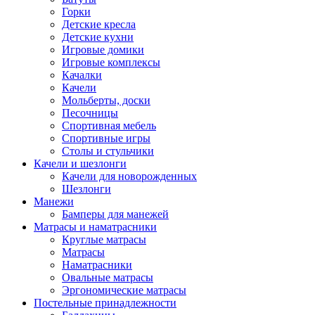
Горки
Детские кресла
Детские кухни
Игровые домики
Игровые комплексы
Качалки
Качели
Мольберты, доски
Песочницы
Спортивная мебель
Спортивные игры
Столы и стульчики
Качели и шезлонги
Качели для новорожденных
Шезлонги
Манежи
Бамперы для манежей
Матрасы и наматрасники
Круглые матрасы
Матрасы
Наматрасники
Овальные матрасы
Эргономические матрасы
Постельные принадлежности