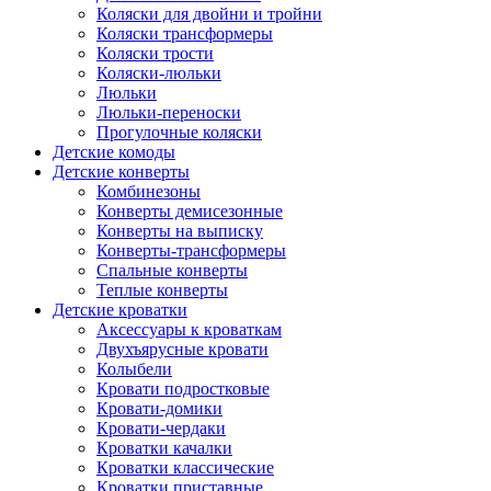
Коляски для двойни и тройни
Коляски трансформеры
Коляски трости
Коляски-люльки
Люльки
Люльки-переноски
Прогулочные коляски
Детские комоды
Детские конверты
Комбинезоны
Конверты демисезонные
Конверты на выписку
Конверты-трансформеры
Спальные конверты
Теплые конверты
Детские кроватки
Аксессуары к кроваткам
Двухъярусные кровати
Колыбели
Кровати подростковые
Кровати-домики
Кровати-чердаки
Кроватки качалки
Кроватки классические
Кроватки приставные